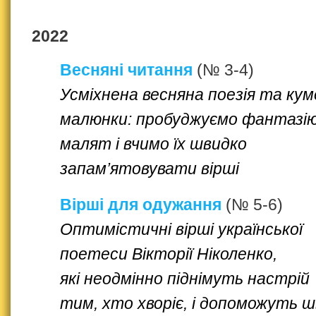
2022
Весняні читання
(№ 3-4)
Усміхнена весняна поезія та кум
малюнки: пробуджуємо фантазі
малят і вчимо їх швидко
запам’ятовувати вірші
Вірші для одужання
(№ 5-6)
Оптимістичні вірші української
поетеси Вікторії Ніколенко,
які неодмінно піднімуть настрій
тим, хто хворіє, і допоможуть 