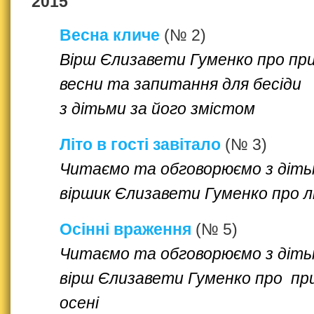
2015
Весна кличе
(№ 2)
Вірш Єлизавети Гуменко про пр
весни та запитання для бесіди
з дітьми за його змістом
Літо в гості завітало
(№ 3)
Читаємо та обговорюємо з діт
віршик Єлизавети Гуменко про л
Осінні враження
(№ 5)
Читаємо та обговорюємо з діт
вірш Єлизавети Гуменко про п
осені