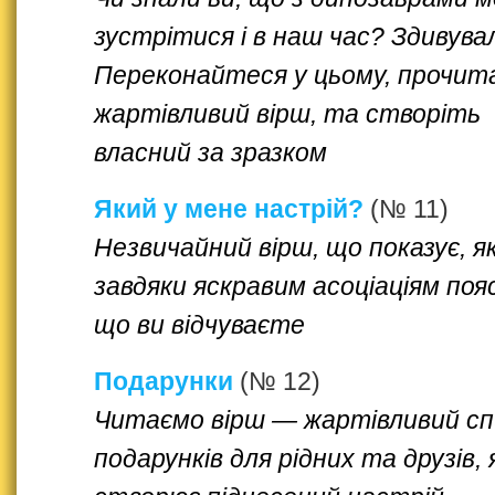
зустрітися і в наш час? Здивува
Переконайтеся у цьому, прочи
жартівливий вірш, та створіть
власний за зразком
Який у мене настрій?
(№ 11)
Незвичайний вірш, що показує, я
завдяки яскравим асоціаціям поя
що ви відчуваєте
Подарунки
(№ 12)
Читаємо вірш — жартівливий сп
подарунків для рідних та друзів, 