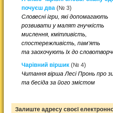
почуєш два
(№ 3)
Словесні ігри, які допомагають
розвивати у малят гнучкість
мислення, кмітливість,
спостережливість, пам’ять
та заохочують їх до словотворч
Чарівний віршик
(№ 4)
Читання вірша Лесі Пронь про з
та бесіда за його змістом
Залиште адресу своєї електронно