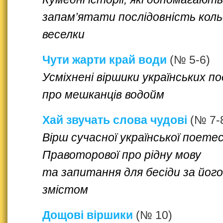
запам’ятати послідовність коль
веселки
Чути жарти край води
(№ 5-6)
Усміхнені віршики українських п
про мешканців водойм
Хай звучать слова чудові
(№ 7-
Вірш сучасної української поетес
Правоторової про рідну мову
та запитання для бесіди за його
змістом
Дощові віршики
(№ 10)