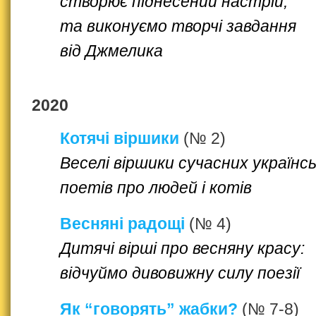
створює піднесений настрій,
та виконуємо творчі завдання
від Джмелика
2020
Котячі віршики
(№ 2)
Веселі віршики сучасних українс
поетів про людей і котів
Весняні радощі
(№ 4)
Дитячі вірші про весняну красу:
відчуймо дивовижну силу поезії
Як “говорять” жабки?
(№ 7-8)