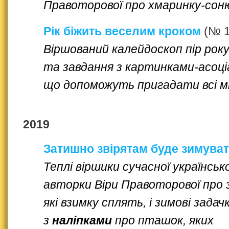
Правоторової про хмаринку-сон
Рік біжить веселим кроком
(№ 1
Віршований калейдоскоп пір рок
та завдання з картинками-асоці
що допоможуть пригадати всі мі
2019
Затишно звірятам буде зимува
Теплі віршики сучасної українсько
авторки Віри Правоторової про 
які взимку сплять, і зимові задач
з
наліпками
про пташок, яких