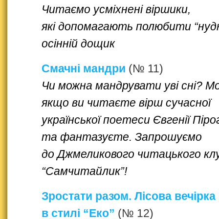
Читаємо усміхнені віршики,
які допомагають полюбити “нуд
осінній дощик
Смачні мандри
(№ 11)
Чи можна мандрувати уві сні? 
якщо ви читаєте вірш сучасної
української поетеси Євгенії Піро
та фантазуєте. Запрошуємо
до Джмеликового читацького кл
“Самчитайлик”!
Зростати разом. Лісова вечірка
в стилі “Еко”
(№ 12)