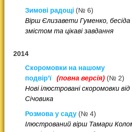
Зимові радощі
(№ 6)
Вірш Єлизавети Гуменко, бесіда 
змістом та цікаві завдання
2014
Скоромовки на нашому
подвір’ї
(повна версія)
(№ 2)
Нові ілюстровані скоромовки від 
Січовика
Розмова у саду
(№ 4)
Ілюстрований вірш Тамари Коло