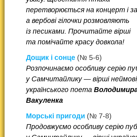
перетворюється на концерт і за
а вербові гілочки розмовляють
із песиками. Прочитайте вірші
та помічайте красу довкола!
Дощик і сонце
(№ 5-6)
Розпочинаємо особливу серію пуб
у Самчитайлику — вірші неймов
українського поета
Володимир
Вакуленка
Морські пригоди
(№ 7-8)
Продовжуємо особливу серію пуб