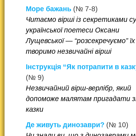
Море бажань
(№ 7-8)
Читаємо вірші із секретиками су
української поетеси Оксани
Лущевської — “розсекречуємо” їх
творимо незвичайні вірші
Інструкція “Як потрапити в казк
(№ 9)
Незвичайний вірш-верлібр, який
допоможе малятам пригадати з
казки
Де живуть динозаври?
(№ 10)
Чи знали ви, що з динозаврами 