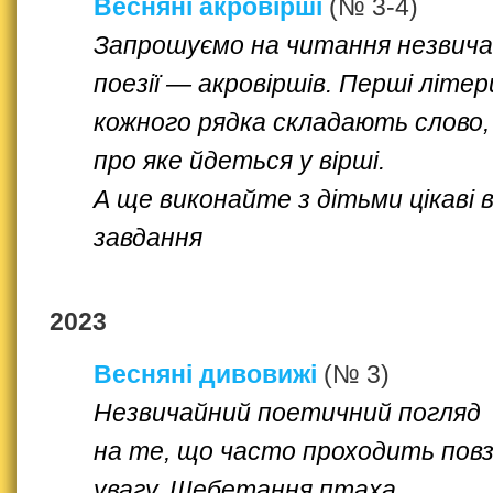
Весняні акровірші
(№ 3-4)
Запрошуємо на читання незвича
поезії — акровіршів. Перші літер
кожного рядка складають слово,
про яке йдеться у вірші.
А ще виконайте з дітьми цікаві в
завдання
2023
Весняні дивовижі
(№ 3)
Незвичайний поетичний погляд
на те, що часто проходить пов
увагу. Щебетання птаха