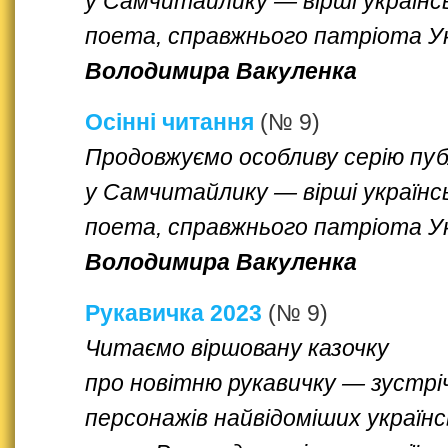
у Самчитайлику — вірші українс
поета, справжнього патріота У
Володимира Вакуленка
Осінні читання
(№ 9)
Продовжуємо особливу серію пуб
у Самчитайлику — вірші українс
поета, справжнього патріота У
Володимира Вакуленка
Рукавичка 2023
(№ 9)
Читаємо віршовану казочку
про новітню рукавичку — зустрі
персонажів найвідоміших українс