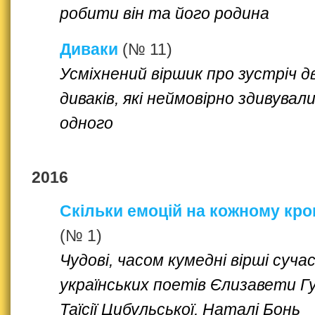
робити він та його родина
Диваки
(№ 11)
Усміхнений віршик про зустріч д
диваків, які неймовірно здивувал
одного
2016
Скільки емоцій на кожному кроц
(№ 1)
Чудові, часом кумедні вірші суча
українських поетів Єлизавети Г
Таїсії Цибульської, Наталі Бонь