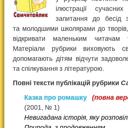
ілюстрації сучасних
запитання до бесід 
та молодшими школярами до творів,
відкривати маленьким читачам т
Матеріали рубрики виховують св
допомагають дітям відчути задовол
та спілкування з літературою.
Повні тексти публікацій рубрики
С
Казка про ромашку
(повна вер
(2001, № 1)
Невигадана історія, яку розпові
Природа, з продовженням