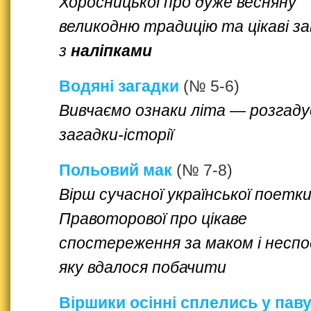
Хоросницької про дуже весняну
великодню традицію та цікаві з
з
наліпками
Водяні загадки
(№ 5-6)
Вивчаємо ознаки літа — розгад
загадки-історії
Польовий мак
(№ 7-8)
Вірш сучасної української поетки
Правоторової про цікаве
спостереження за маком і неспод
яку вдалося побачити
Віршики осінні сплелись у паву