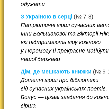
одужати
З Україною в серці
(№ 7-8)
Патріотичні вірші сучасних авт
Інни Большакової та Вікторії Нік
які підтримають віру кожного
у Перемогу й прекрасне майбут
нашої держави
Дім, де мешкають книжки
(№ 9-
Дотепні вірші про бібліотеки
від сучасних українських поетів.
Бонус — цікаві завдання до кожн
вірша