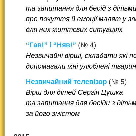
та запитання для бесід з дітьм
про почуття й емоції малят у з
для них життєвих ситуаціях
“Гав!” і “Няв!”
(№ 4)
Незвичайні вірші, складати які 
допомагали їхні улюблені твари
Незвичайний телевізор
(№ 5)
Вірш для дітей Сергія Цушка
та запитання для бесіди з діть
за його змістом