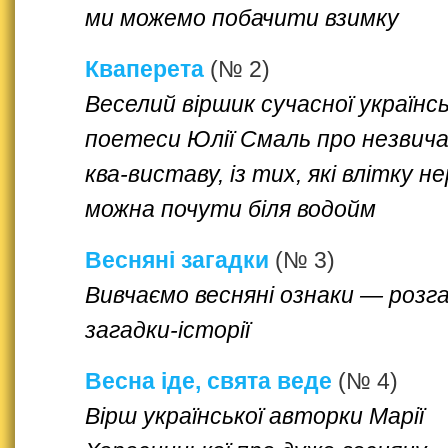
ми можемо побачити взимку
Кваперета
(№ 2)
Веселий віршик сучасної українсь
поетеси Юлії Смаль про незвич
ква-виставу, із тих, які влітку не
можна почути біля водойм
Весняні загадки
(№ 3)
Вивчаємо весняні ознаки — розг
загадки-історії
Весна іде, свята веде
(№ 4)
Вірш української авторки Марії