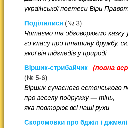
української поетеси Віри Право
Поділилися
(№ 3)
Читаємо та обговорюємо казку у
го класу про пташину дружбу, 
якої він підгледів у природі
Віршик-стрибайчик
(повна вер
(№ 5-6)
Віршик сучасного естонського 
про веселу подружку — тінь,
яка повторює всі наші рухи
Скоромовки про бджіл і джмелі