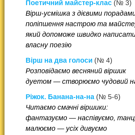
Поетичний майстер-клас
(№ 3)
Вірш-усмішка з дієвими порадам
поліпшення настрою та майстер
який допоможе швидко написат
власну поезію
Вірш на два голоси
(№ 4)
Розповідаємо весняний віршик
дуетом — створюємо чудовий н
Ріжок. Банана-на-на
(№ 5-6)
Читаємо смачні віршики:
фантазуємо — наспівуємо, танц
малюємо — усіх дивуємо