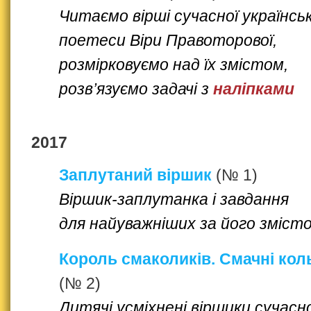
Читаємо вірші сучасної українськ
поетеси Віри Правоторової,
розмірковуємо над їх змістом,
розв’язуємо задачі з
наліпками
2017
Заплутаний віршик
(№ 1)
Віршик-заплутанка і завдання
для найуважніших за його зміст
Король смаколиків. Смачні кол
(№ 2)
Дитячі усміхнені віршики сучасно