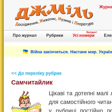
Журнал
Вигідно!
Про журнал
Рубрики
Усі номери
Еле
Війна закінчиться. Настане мир. Украї
<< До переліку рубрик
Самчитайлик
Цікаві та дотепні малі 
для самостійного чита
у рубриці постійно п