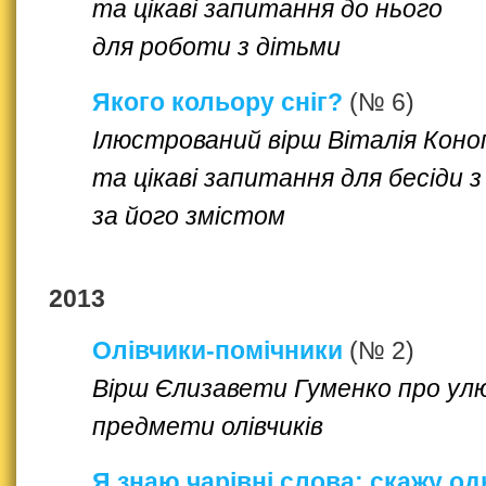
та цікаві запитання до нього
для роботи з дітьми
Якого кольору сніг?
(№ 6)
Ілюстрований вірш Віталія Коно
та цікаві запитання для бесіди 
за його змістом
2013
Олівчики-помічники
(№ 2)
Вірш Єлизавети Гуменко про ул
предмети олівчиків
Я знаю чарівні слова: скажу од