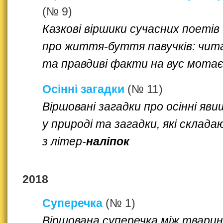
(№ 9)
Казкові віршики сучасних поетів
про життя-буття павучків: чит
та правдиві факти на вус мота
Осінні загадки
(№ 11)
Віршовані загадки про осінні яв
у природі та загадки, які склад
з літер-
наліпок
2018
Суперечка
(№ 1)
Віршована суперечка між тварин