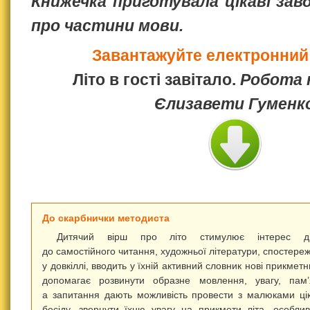
Книжечка приготувала цікаві зав
про частини мови.
Завантажуйте електронний
Літо в гості завітало.
Робота 
Єлизавети Гуменк
До скарбнички методиста
Дитячий вірш про літо стимулює інтерес ді
до самостійного читання, художньої літератури, спостере
у довкіллі, вводить у їхній активний словник нові прикметн
допомагає розвинути образне мовлення, увагу, пам’
а запитання дають можливість провести з малюками ці
бесіду, звернути їхню увагу на прикмети літа, особлив