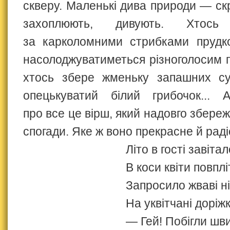
скверу. Маленькі дива природи — скр
захоплюють, дивують. Хтось с
за карколомними стрибками прудко
насолоджуватиметься різноголосим 
хтось збере жменьку запашних с
опецькуватий білий грибочок...
про все це вірш, який надовго збереж
спогади. Яке ж воно прекрасне й раді
Літо в гості завітал
В коси квіти повплі
Запросило жваві н
На уквітчані доріжк
— Гей! Побігли шви