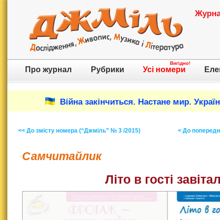
Журнал
Вигідно!
Про журнал
Рубрики
Усі номери
Еле
Війна закінчиться. Настане мир. Украї
<< До змісту номера (“Джміль” № 3 /2015)
< До попереднь
Самчитайлик
Літо в гості завіта