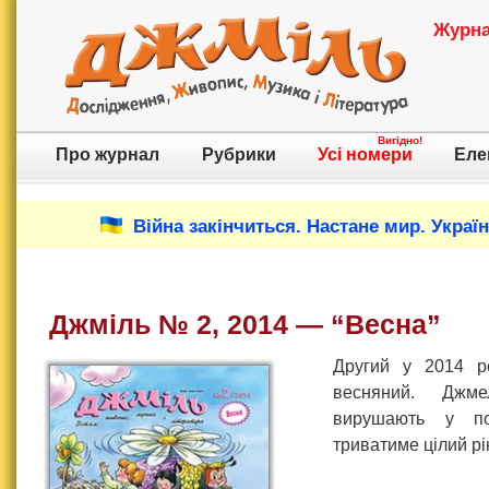
Журнал
Вигідно!
Про журнал
Рубрики
Усі номери
Еле
Війна закінчиться. Настане мир. Украї
Джміль № 2, 2014 — “Весна”
Другий у 2014 р
весняний. Джм
вирушають у по
триватиме цілий рі