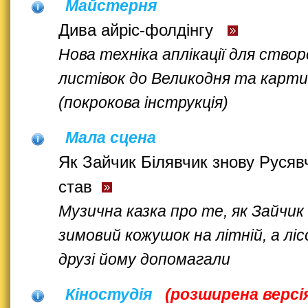
Майстерня
Дива айріс-фолдінгу
Нова техніка аплікації для ство
листівок до Великодня та карт
(покрокова інструкція)
Мала сцена
Як Зайчик Білявчик знову Руся
став
Музична казка про те, як Зайчик
зимовий кожушок на літній, а ліс
друзі йому допомагали
Кіностудія
(розширена версі