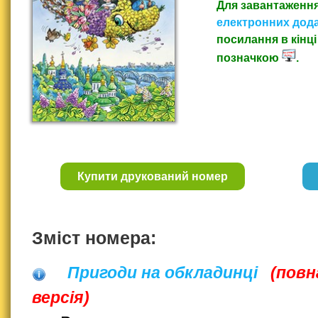
Для завантаженн
електронних дода
посилання в кінці 
позначкою
.
Купити друкований номер
Зміст номера:
Пригоди на обкладинці
(повн
версія)