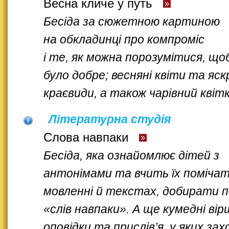
Весна кличе у путь
Бесіда за сюжетною картиною
на обкладинці про компроміс
і те, як можна порозумітися, що
було добре; весняні квіти та яск
краєвиди, а також чарівний квіт
Літературна студія
Слова навпаки
Бесіда, яка ознайомлює дітей з
антонімами та вчить їх помічат
мовленні й текстах, добирати 
«слів навпаки». А ще кумедні вірш
оповідки та прислів’я, у яких за