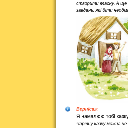
створити власну. А ще
завдань, які діти неод
Вернісаж
Я намалюю тобі казк
Чарівну казку можна не