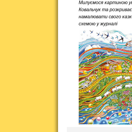
Милуємося картиною укр
Ковальчук та розкриває
намалювати свого казк
схемою у журналі