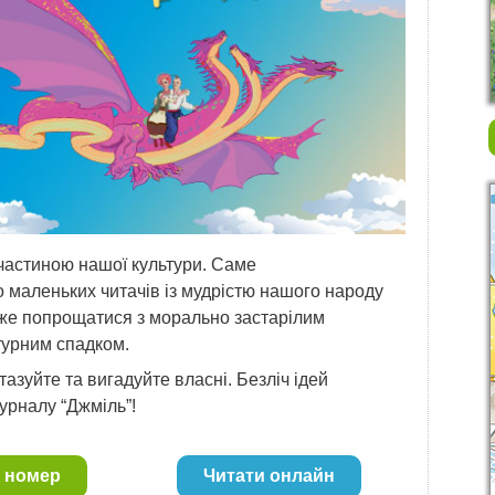
 частиною нашої культури. Саме
 маленьких читачів із мудрістю нашого народу
 вже попрощатися з морально застарілим
турним спадком.
тазуйте та вигадуйте власні. Безліч ідей
урналу “Джміль”!
 номер
Читати онлайн