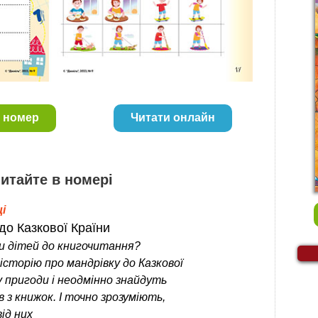
 номер
Читати онлайн
итайте в номері
і
до Казкової Країни
 дітей до книгочитання?
історію про мандрівку до Казкової
у пригоди і неодмінно знайдуть
в з книжок. І точно зрозуміють,
ід них