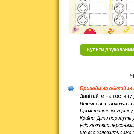
Купити друкований
Ч
Пригоди на обкладинц
Завітайте на гостину 
Втомилися заохочувати
Прочитайте їм чарівну 
Країни. Діти поринуть 
усіх казкових персонажі
що все залежить саме в