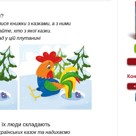
и?
ся книжки з казками, а з ними
айте, хто з якої казки.
д у цій плутанині
Кон
як їх люди складають
країнських казок та надихаємо