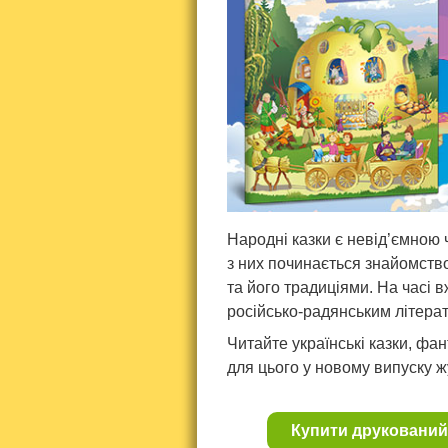
Народні казки є невід’ємною
з них починається знайомство
та його традиціями. На часі
російсько-радянським літера
Читайте українські казки, фан
для цього у новому випуску ж
Купити друкований