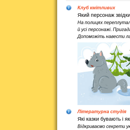
Клуб кмітливих
Який персонаж звідк
На полицях переплутали
й усі персонажі. Пригад
Допоможіть навести ла
Літературна студія
Які казки бувають і 
Відкриваємо секрети у