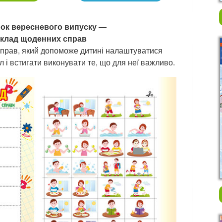
ок вересневого випуску —
клад щоденних справ
прав, який допоможе дитині налаштуватися
л і встигати виконувати те, що для неї важливо.