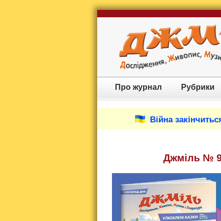
Про журнал
Рубрики
Війна закінчиться
Джміль № 