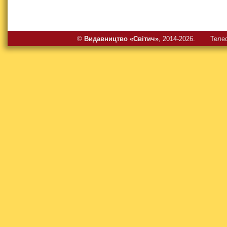
©
Видавництво «Свiтич»
, 2014-2026.
Теле