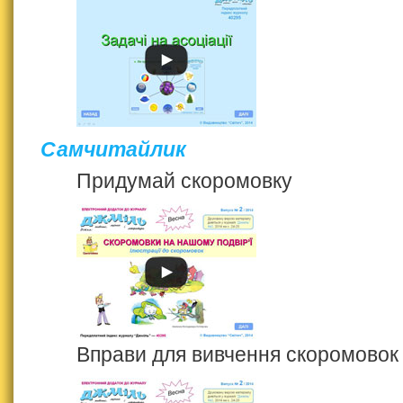
Самчитайлик
Придумай скоромовку
Вправи для вивчення скоромовок