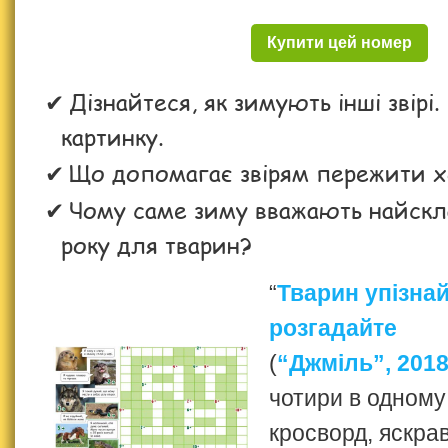
Купити цей номер
Дізнайтеся, як зимують інші звір
картинку.
Що допомагає звірям пережити 
Чому саме зиму вважають найск
року для тварин?
“
Тварин упізна
розгадайте
(
“Джміль”, 2018
чотири в одному
кросворд, яскрав