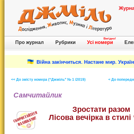
Журнал
Вигідно!
Про журнал
Рубрики
Усі номери
Еле
Війна закінчиться. Настане мир. Украї
<< До змісту номера (“Джміль” № 1 /2019)
< До попереднь
Самчитайлик
Зростати разом
Лісова вечірка в стилі