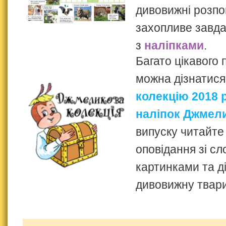
дивовижні розпов
захопливе завд
з
наліпками
.
Багато цікавого 
можна дізнатися
колекцію 2018 
наліпок Джмел
випуску читайте
оповідання зі с
картинками та д
дивовижну твари