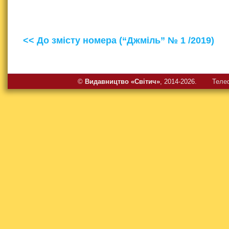
<< До змісту номера (“Джміль” № 1 /2019)
©
Видавництво «Свiтич»
, 2014-2026.
Теле