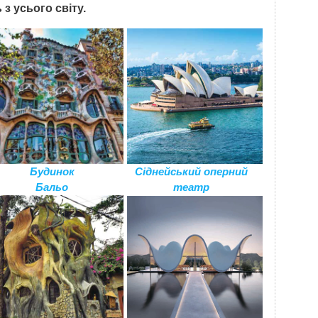
з усього світу.
Будинок
Сіднейський оперний
Бальо
театр