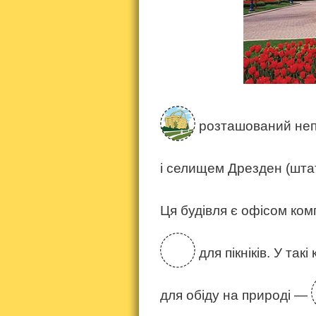
розташований неп
і селищем Дрезден (шта
Ця будівля є офісом ком
для пікніків. У та
для обіду на природі —