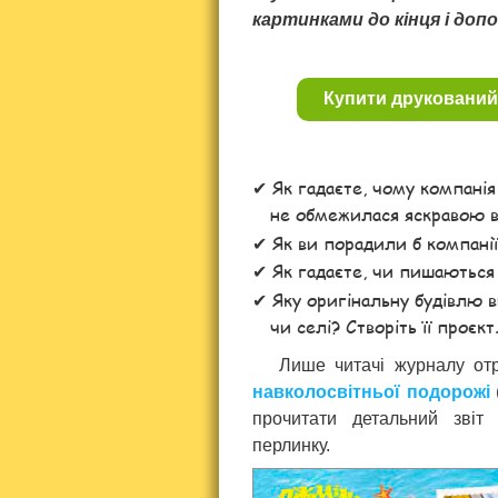
картинками до кінця і доп
Купити друкований
Як гадаєте, чому компані
не обмежилася яскравою 
Як ви порадили б компані
Як гадаєте, чи пишаються
Яку оригінальну будівлю в
чи селі? Створіть її проєкт
Лише читачі журналу от
навколосвітньої подорожі
прочитати детальний звіт
перлинку.