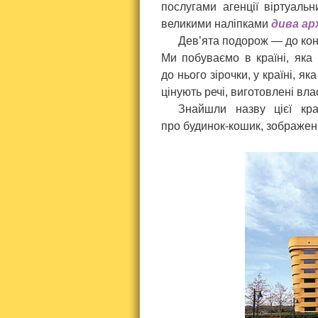
послугами агенції віртуаль
великими наліпками
дива ар
Дев’ята подорож — до конт
Ми побуваємо в країні, яка
до нього зірочки, у країні, я
цінують речі, виготовлені вла
Знайшли назву цієї кра
про будинок-кошик, зображе