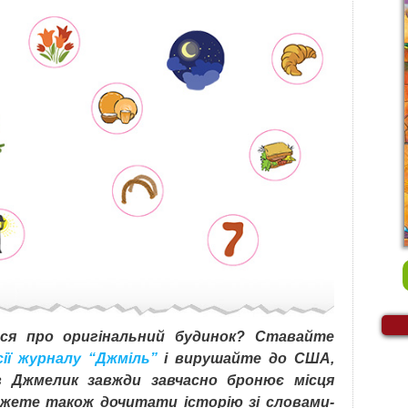
ися про оригінальний будинок? Ставайте
сії журналу “Джміль”
і вирушайте до США,
в Джмелик завжди завчасно бронює місця
можете також дочитати історію зі словами-