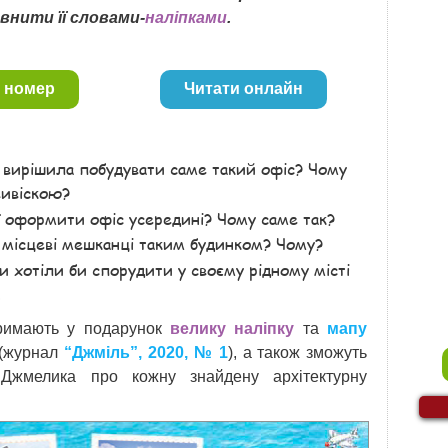
овнити її словами-
наліпками
.
 номер
Читати онлайн
я вирішила побудувати саме такий офіс? Чому
вивіскою?
ї оформити офіс усередині? Чому саме так?
 місцеві мешканці таким будинком? Чому?
и хотіли би спорудити у своєму рідному місті
.
римають у подарунок
велику наліпку
та
мапу
(журнал
“Джміль”, 2020, № 1
), а також зможуть
 Джмелика про кожну знайдену архітектурну