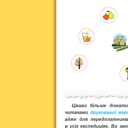
Цікаво більше дізнат
читачами
друкованої вер
адже для передплатникі
в усіх експедиціях. Ви з