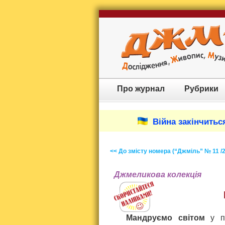
Про журнал
Рубрики
Війна закінчиться
<< До змісту номера (“Джміль” № 11 /
Джмеликова колекція
Мандруємо світом
у по