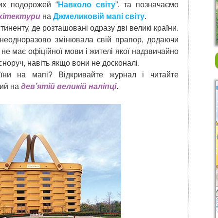
них подорожей “
Навколо світу
”, та позначаємо
хітектури
на
Джмеликовій мапі світу
.
иненту, де розташовані одразу дві великі країни.
 неодноразово змінювала свій прапор, додаючи
ка не має офіційної мови і жителі якої надзвичайно
сноруч, навіть якщо вони не досконалі.
їни на мапі? Відкривайте журнал і читайте
ний на
дев’ятій великій наліпці
.