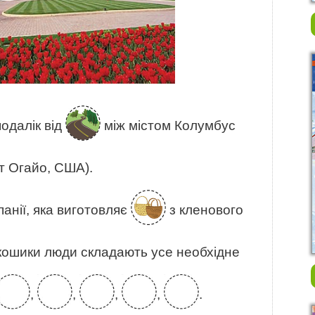
одалік від
між містом Колумбус
т Огайо, США).
панії, яка виготовляє
з кленового
кі кошики люди складають усе необхідне
,
,
,
,
.