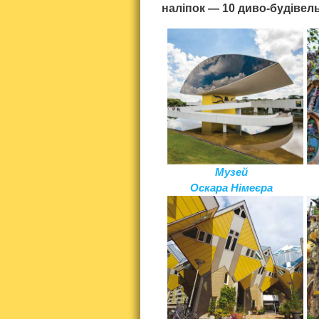
наліпок — 10 диво-будівель 
Музей
Оскара Німеєра