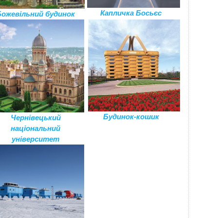
Капличка Босьєс
Божевільний будинок
Будинок-кошик
Чернівецький
національний
університет