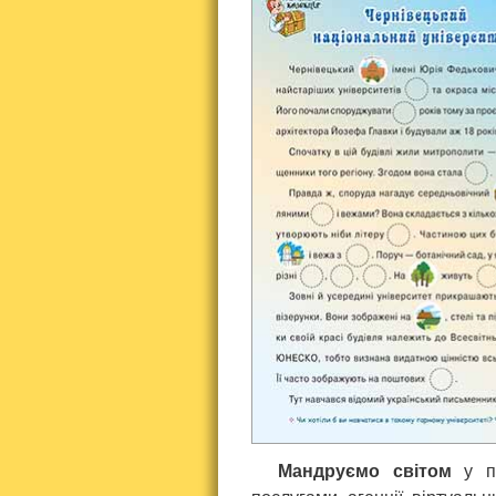
Мандруємо світом
у по