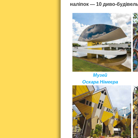
наліпок — 10 диво-будівель 
Музей
Оскара Німеєра