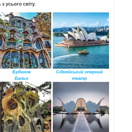
з усього світу.
Будинок
Сіднейський оперний
Бальо
театр