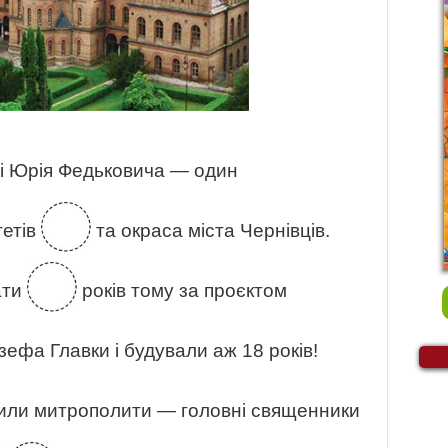
і Юрія Федьковича — один
тетів
та окраса міста Чернівців.
ати
років тому за проєктом
зефа Главки і будували аж 18 років!
 жили митрополити — головні священники