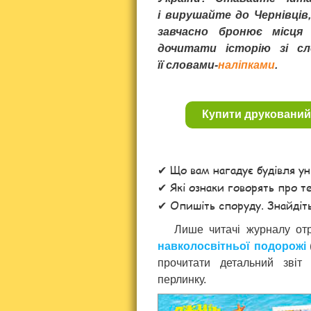
і вирушайте до Чернівців
завчасно бронює місця
дочитати історію зі сл
її словами-
наліпками
.
Купити друкований
Що вам нагадує будівля ун
Які ознаки говорять про т
Опишіть споруду. Знайдіть
Лише читачі журналу от
навколосвітньої подорожі
прочитати детальний звіт
перлинку.