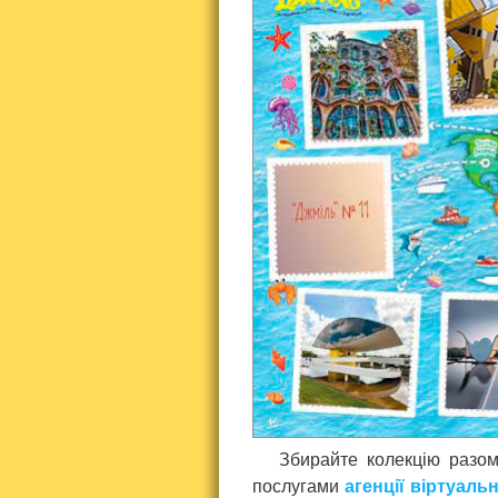
Збирайте колекцію разом
послугами
агенції віртуал