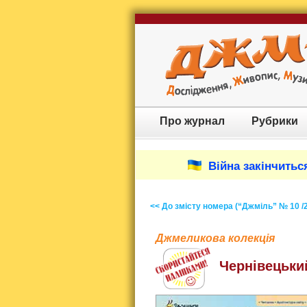
Про журнал
Рубрики
Війна закінчиться
<< До змісту номера (“Джміль” № 10 /
Джмеликова колекція
Чернівецьки