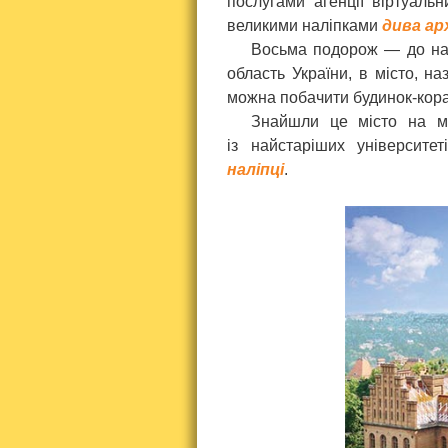
послугами агенції віртуаль
великими наліпками
дива ар
Восьма подорож — до наш
область України, в місто, н
можна побачити будинок-кора
Знайшли це місто на ма
із найстаріших університе
наліпці
.