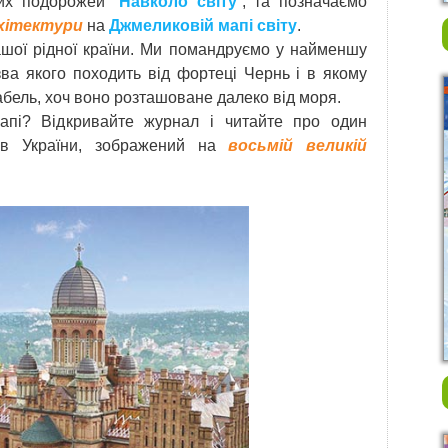
них подорожей “
Навколо світу
”, та позначаємо
хітектури
на
Джмеликовій мапі світу
.
ої рідної країни. Ми помандруємо у найменшу
азва якого походить від фортеці Чернь і в якому
бель, хоч воно розташоване далеко від моря.
пі? Відкривайте журнал і читайте про один
тів України, зображений на
восьмій великій