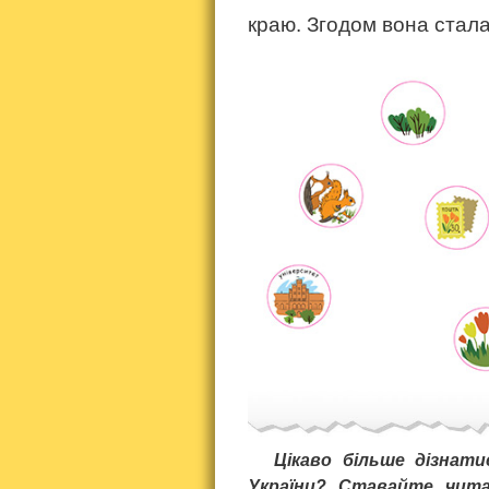
краю. Згодом вона стал
Цікаво більше дізнат
України? Ставайте чит