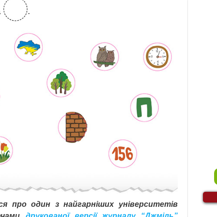
а
.
ися про один з найгарніших університетів
ачами
друкованої версії журналу “Джміль”