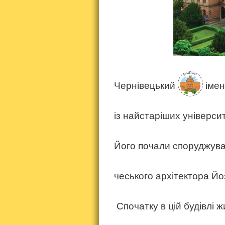
Чернівецький
імен
із найстаріших універси
Його почали споруджув
чеського архітектора Йо
Спочатку в цій будівлі