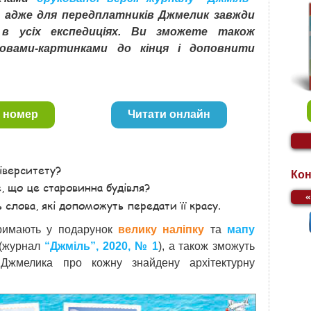
, адже для передплатників Джмелик завжди
 в усіх експедиціях. Ви зможете також
овами-картинками до кінця і доповнити
 номер
Читати онлайн
іверситету?
Кон
е, що це старовинна будівля?
 слова, які допоможуть передати її красу.
римають у подарунок
велику наліпку
та
мапу
(журнал
“Джміль”, 2020, № 1
), а також зможуть
 Джмелика про кожну знайдену архітектурну