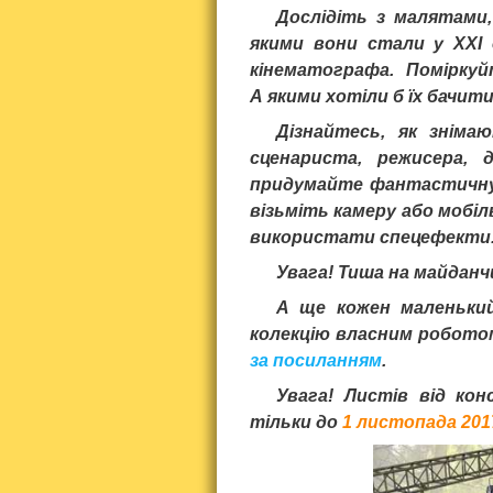
Дослідіть з малятами, 
якими вони стали у XXI 
кінематографа. Поміркуй
А якими хотіли б їх бачит
Дізнайтесь, як зніма
сценариста, режисера, 
придумайте фантастичну і
візьміть камеру або мобі
використати спецефекти
Увага! Тиша на майданч
А ще кожен маленьки
колекцію власним роботом
за посиланням
.
Увага!
Листів від конс
тільки до
1 листопада 201