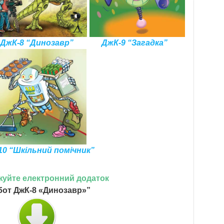
ДжК-8 “Динозавр”
ДжК-9 “Загадка”
10 “Шкільний помічник”
жуйте електронний додаток
бот ДжК-8 «Динозавр»”