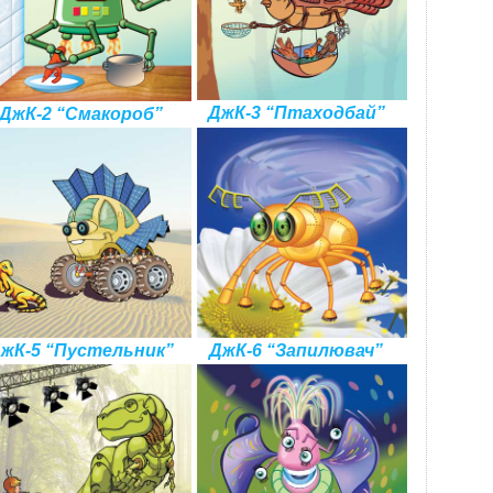
ДжК-3 “Птаходбай”
ДжК-2 “Смакороб”
жК-5 “Пустельник”
ДжК-6 “Запилювач”