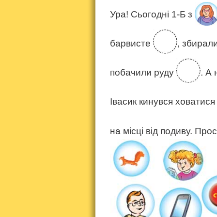
Ура! Сьогодні 1-Б з
барвисте
, збирал
побачили руду
. А
Івасик кинувся ховатися 
на місці від подиву. Пр