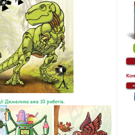
Кон
ії Джмелика вже 10 роботів.