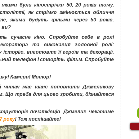
якими були кінострічки 50, 20 років тому,
столітті, як стрімко змінюється обличчя
те, якими будуть фільми через 50 років.
и ви?
ють сучасне кіно. Спробуйте себе в ролі
декоратора та виконавця головної ролі:
сторію, виготовте її героїв та декорації,
льний телефон і створіть фільм. Спробуйте
.
ику! Камери! Мотор!
й читач має шанс поповнити Джмеликову
. Що треба для цього зробити, дізнайтеся
трукторів-початківців Джмелик чекатиме
7 року
! Тож поспішайте!