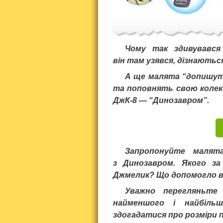
Чому так здивувався 
він там узявся, дізнаютьс
А ще малята “допишу
та поповнять свою коле
ДжК-8 — “Динозавром”.
Запропонуйте малят
з Динозавром. Якого за
Джмелик? Що допомогло в
Уважно перегляньте в
найменшого і найбіль
здогадатися про розміри 