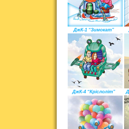
ДжК-1 “Зимокат”
ДжК-4 “Кріслоліт”
Д