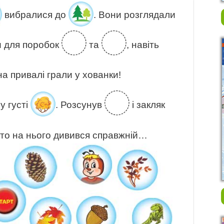
вибралися до
. Вони розглядали
и для поробок
та
, навіть
 на привалі грали у хованки!
у густі
. Розсунув
і закляк
осто на нього дивився справжній…