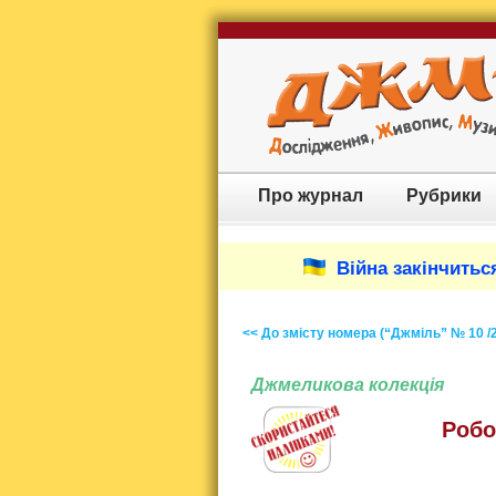
Про журнал
Рубрики
Війна закінчиться
<< До змісту номера (“Джміль” № 10 /
Джмеликова колекція
Робо