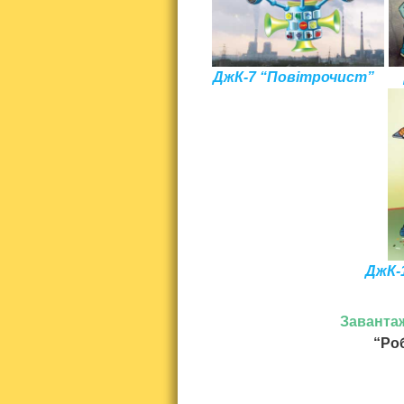
ДжК-7 “Повітрочист”
ДжК-
Заванта
“Ро