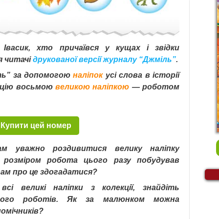
Івасик, хто причаївся у кущах і звідки
я читачі
друкованої версії журналу “Джміль”
.
ть” за допомогою
наліпок
усі слова в історії
кцію восьмою
великою наліпкою
— роботом
Купити цей номер
ам уважно роздивитися велику наліпку
 розміром робота цього разу побудував
ам про це здогадатися?
сі великі наліпки з колекції, знайдіть
шого роботів. Як за малюнком можна
помічників?