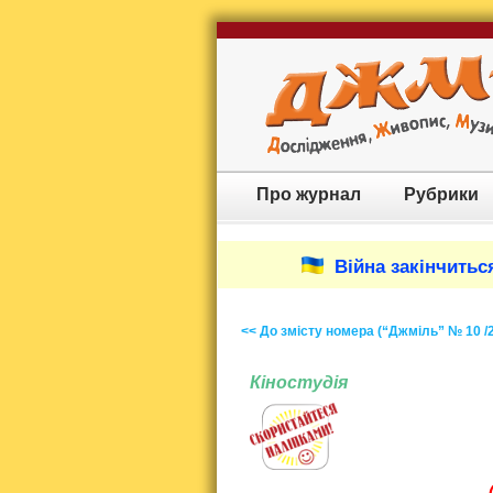
Про журнал
Рубрики
Війна закінчиться
<< До змісту номера (“Джміль” № 10 /
Кіностудія