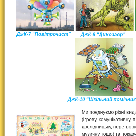
ДжК-7 “Повітрочист”
ДжК-8 “Динозавр”
ДжК-10 “Шкільний помічник
Ми поєднуємо різні види
(ігрову, комунікативну, 
дослідницьку, перетвор
музичну тощо) та показ