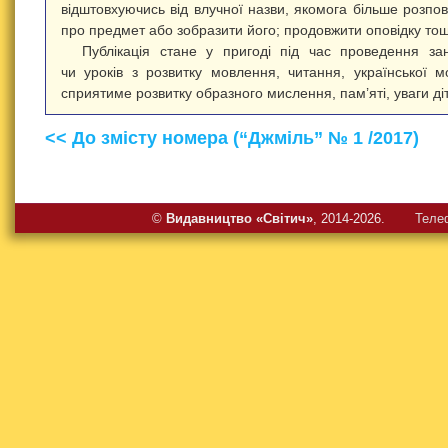
відштовхуючись від влучної назви, якомога більше розпов
про предмет або зобразити його; продовжити оповідку то
Публікація стане у пригоді під час проведення за
чи уроків з розвитку мовлення, читання, української м
сприятиме розвитку образного мислення, пам’яті, уваги ді
<< До змісту номера (“Джміль” № 1 /2017)
©
Видавництво «Свiтич»
, 2014-2026.
Теле