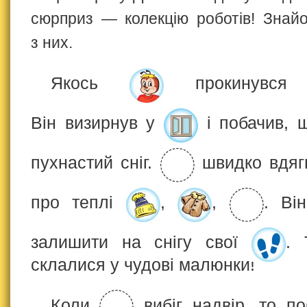
сюрприз — колекцію роботів! Знай
з них.
Якось
прокинувся 
Він визирнув у
і побачив, щ
пухнастий сніг.
швидко вдягн
про теплі
,
,
. Ві
залишити на снігу свої
. 
склалися у чудові малюнки!
Коли
вибіг надвір, то п