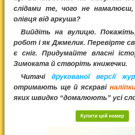
слідами те, чого не намалюєш,
олівця від аркуша?
Вийдіть на вулицю. Покажіть
робот і як Джмелик. Перевірте св
є сніг. Придумайте власні істо
Зимоката й створіть книжечки.
Читачі
друкованої версії жу
отримають ще й яскраві
наліпк
яких швидко “домалюють” усі слов
Купити цей номер