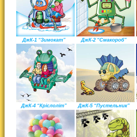
ДжК-1 “Зимокат”
ДжК-2 “Смакороб”
ДжК-4 “Кріслоліт”
ДжК-5 “Пустельник”