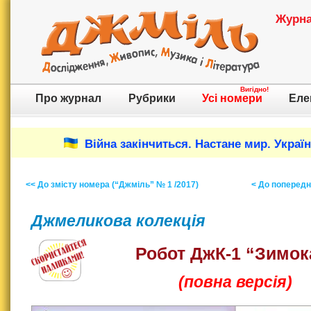
Журнал
Вигідно!
Про журнал
Рубрики
Усі номери
Еле
Війна закінчиться. Настане мир. Украї
<< До змісту номера (“Джміль” № 1 /2017)
< До попереднь
Джмеликова колекція
Робот ДжК-1 “Зимок
(повна версія)