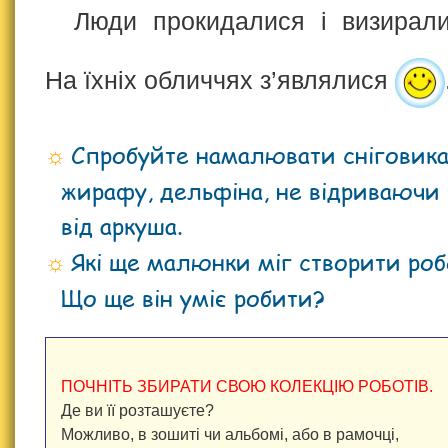
Люди прокидалися і визирал
На їхніх обличчях з’являлися
Спробуйте намалювати сніговика
жирафу, дельфіна, не відриваючи
від аркуша.
Які ще малюнки міг створити ро
Що ще він уміє робити?
ПОЧНІТЬ ЗБИРАТИ СВОЮ КОЛЕКЦІЮ РОБОТІВ.
Де ви її розташуєте?
Можливо, в зошиті чи альбомі, або в рамочці,