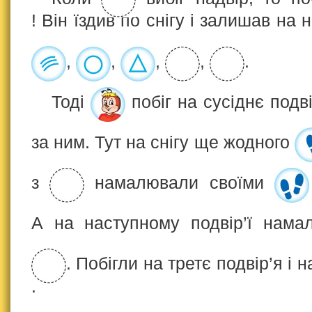
! Він їздив по снігу і залишав на 
,
,
,
,
.
Тоді
побіг на сусіднє подв
за ним. Тут на снігу ще жодного
з
намалювали своїми
А на наступному подвір’ї нам
. Побігли на третє подвір’я 
.