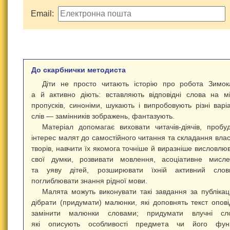
Email:
До скарбнички методиста
Діти не просто читають історію про робота Зимок
а й активно діють: вставляють відповідні слова на м
пропусків, синоніми, шукають і випробовують різні варі
слів — замінників зображень, фантазують.
Матеріал допомагає виховати читачів-діячів, пробу
інтерес малят до самостійного читання та складання вла
творів, навчити їх якомога точніше й виразніше висловлю
свої думки, розвивати мовлення, асоціативне мисл
та уяву дітей, розширювати їхній активний словн
поглиблювати знання рідної мови.
Малята можуть виконувати такі завдання за публікац
дібрати (придумати) малюнки, які доповнять текст опові
замінити малюнки словами; придумати влучні сло
які описують особливості предмета чи його функц