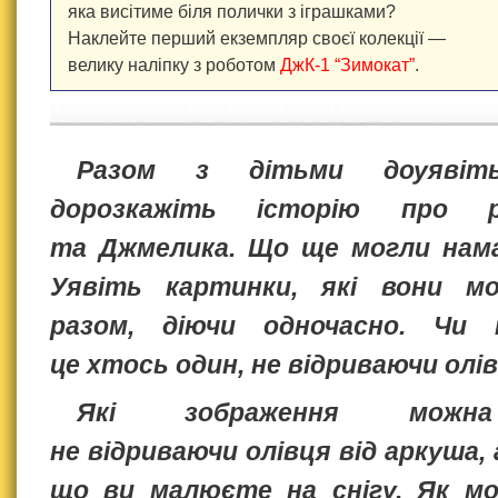
яка висітиме біля полички з іграшками?
Наклейте перший екземпляр своєї колекції —
велику наліпку з роботом
ДжК-1 “Зимокат”
.
Разом з дітьми доуявіть
дорозкажіть історію про 
та Джмелика. Що ще могли нам
Уявіть картинки, які вони м
разом, діючи одночасно. Чи
це хтось один, не відриваючи олів
Які зображення можна
не відриваючи олівця від аркуша, а
що ви малюєте на снігу. Як м