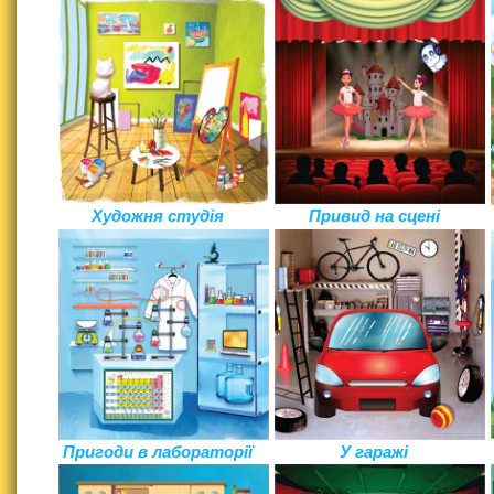
Художня студія
Привид на сцені
Пригоди в лабораторії
У гаражі