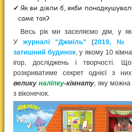
Як ви діяли б, якби понадкушува
саме так?
Весь рік ми заселяємо дім, у як
У
журналі "Джміль"
(
2019, №
затишний будинок
, у якому 10 кімн
ігор, досліджень і творчості. Щ
розкриватиме секрет однієї з н
велику
наліпку
-кімнату
, яку можна
з віконечок.