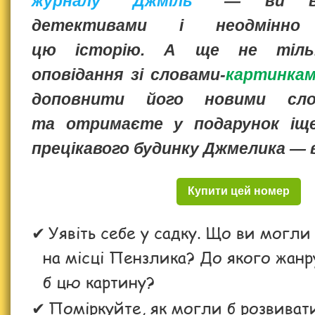
журналу "Джміль"
— ви від
детективами і неодмінно
цю історію. А ще не тіль
оповідання зі словами-
картинка
доповнити його новими сло
та отримаєте у подарунок іще
прецікавого будинку Джмелика — в
Купити цей номер
Уявіть себе у садку. Що ви могл
на місці Пензлика? До якого жанр
б цю картину?
Поміркуйте, як могли б розвивати