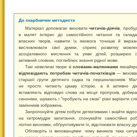
До скарбнички методиста
Матеріал допомагає виховати
читачів-діячів
, пробу
в малят інтерес до самостійного читання та склад
власних творів, навчити їх якомога точніше й вираз
висловлювати свої думки, сприяє розвитку мовлен
асоціативного мислення та уяви дітей, розширює ї
активний словник, поглиблює знання рідної мови.
Такі невеличкі твори зі
словами-малюнками
якнайкр
відповідають потребам читачів-початківців
— вихова
старшої групи дитячого садка та першокласників. Ма
не просто читають цікаву історію, а й активно ді
вставляють відповідні слова на місця пропусків, добир
синоніми, шукають і "пробують на смак" різні варіанти сл
замінників зображень.
Запропонуйте дітям побути детективами і знайти відпо
на хитромудре запитання, спонукайте самостійно ро
логічні висновки, обґрунтовувати їх, відстоювати власну ду
Обговоріть із вихованцями: чому виникла така ситуа