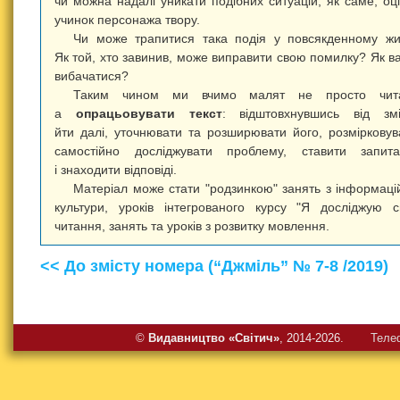
чи можна надалі уникати подібних ситуацій, як саме, оці
учинок персонажа твору.
Чи може трапитися така подія у повсякденному жи
Як той, хто завинив, може виправити свою помилку? Як в
вибачатися?
Таким чином ми вчимо малят не просто чита
а
опрацьовувати текст
: відштовхнувшись від змі
йти далі, уточнювати та розширювати його, розмірковув
самостійно досліджувати проблему, ставити запита
і знаходити відповіді.
Матеріал може стати "родзинкою" занять з інформаці
культури, уроків інтегрованого курсу "Я досліджую св
читання, занять та уроків з розвитку мовлення.
<< До змісту номера (“Джміль” № 7-8 /2019)
©
Видавництво «Свiтич»
, 2014-2026.
Теле