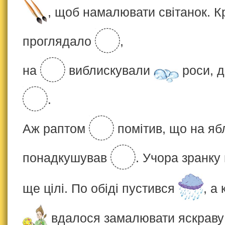
, щоб намалювати світанок. Кр
проглядало
,
на
виблискували
роси, д
.
Аж раптом
помітив, що на яб
понадкушував
. Учора зранку
ще цілі. По обіді пустився
, а
вдалося замалювати яскрав