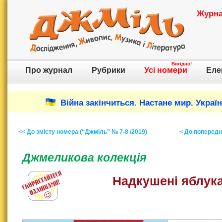
Журнал
Вигідно!
Про журнал
Рубрики
Усі номери
Еле
Війна закінчиться. Настане мир. Украї
<< До змісту номера (“Джміль” № 7-8 /2019)
< До попереднь
Джмеликова колекція
Надкушені яблук