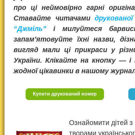
про ці неймовірно гарні оригін
Ставайте читачами
друкованої
“Джміль”
і милуйтеся барвист
запам’ятовуйте їхні назви, діз
вигляд мали ці прикраси у різн
України. Клікайте на кнопку — 
жодної цікавинки в нашому журнал
Купити друкований номер
Ознайомити дітей з
творами українсько