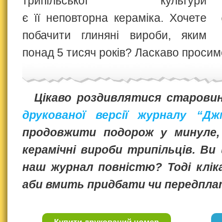
трипільської культури
є її неповторна кераміка. Хочете
побачити глиняні вироби, яким
понад 5 тисяч років? Ласкаво просим
Цікаво роздивлятися старовин
друкованої версії журналу “Дж
продовжити подорож у минуле,
керамічні вироби трипільців. В
наш журнал повністю? Тоді клік
аби вмить придбати чи передпла