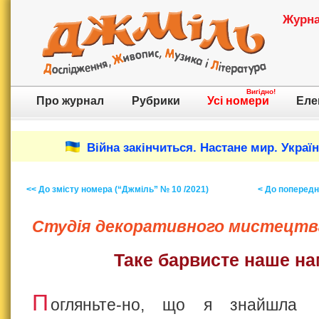
Журнал
Вигідно!
Про журнал
Рубрики
Усі номери
Еле
Війна закінчиться. Настане мир. Украї
<< До змісту номера (“Джміль” № 10 /2021)
< До попереднь
Студія декоративного мистецтв
Таке барвисте наше н
П
огляньте-но, що я знайшла