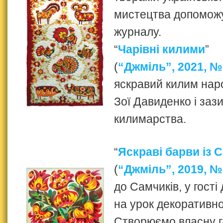
мистецтва допоможу
журналу.
“
Чарівні килими
”
(
“Джміль”, 2021, №
яскравий килим нар
Зої Давиденко і заз
килимарства.
“
Яскраві барви із 
(
“Джміль”, 2019, №
до Самчиків, у гості
на урок декоративно
Створюємо власну 