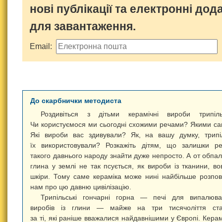
нові публікації та електронні дод
для завантаження.
Email:
До скарбнички методиста
Роздивіться з дітьми керамічні вироби трипіль
Чи користуємося ми сьогодні схожими речами? Якими с
Які вироби вас здивували? Як, на вашу думку, трипі
їх використовували? Розкажіть дітям, що залишки р
такого давнього народу знайти дуже непросто. А от обпа
глина у землі не так псується, як вироби із тканини, во
шкіри. Тому саме кераміка може нині найбільше розпов
нам про цю давню цивілізацію.
Трипільські гончарні горна — печі для випалюв
виробів із глини — майже на три тисячоліття ста
за ті, які раніше вважалися найдавнішими у Європі. Керам