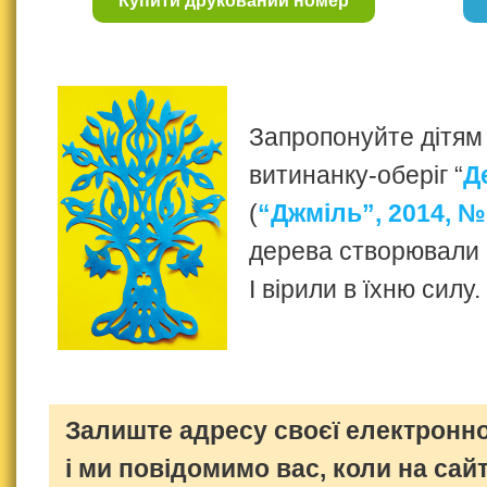
Купити друкований номер
Запропонуйте дітям
витинанку-оберіг “
Д
(
“Джміль”, 2014, №
дерева створювали 
І вірили в їхню силу.
Залиште адресу своєї електронно
і ми повідомимо вас, коли на сайт