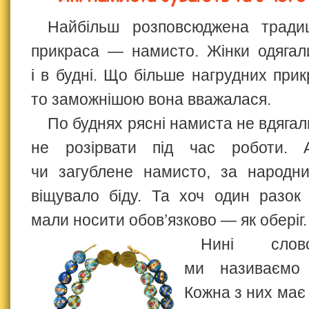
Найбільш розповсюджена традиц
прикраса — намисто. Жінки одягали
і в будні. Що більше нагрудних прик
то заможнішою вона вважалася.
По буднях рясні намиста не вдяга
не розірвати під час роботи. 
чи загублене намисто, за народни
віщувало біду. Та хоч один разок
мали носити обов’язково — як оберіг.
Нині слов
ми називаємо 
Кожна з них має 