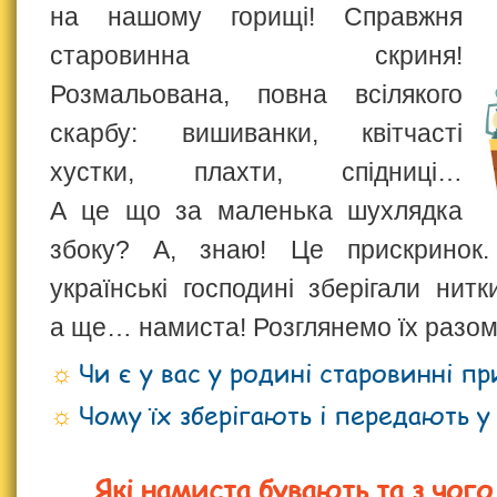
на нашому горищі! Справжня
старовинна скриня!
Розмальована, повна всілякого
скарбу: вишиванки, квітчасті
хустки, плахти, спідниці…
А це що за маленька шухлядка
збоку? А, знаю! Це прискринок.
українські господині зберігали нитки
а ще… намиста! Розглянемо їх разо
Чи є у вас у родині старовинні п
Чому їх зберігають і передають у
Які намиста бувають та з чого