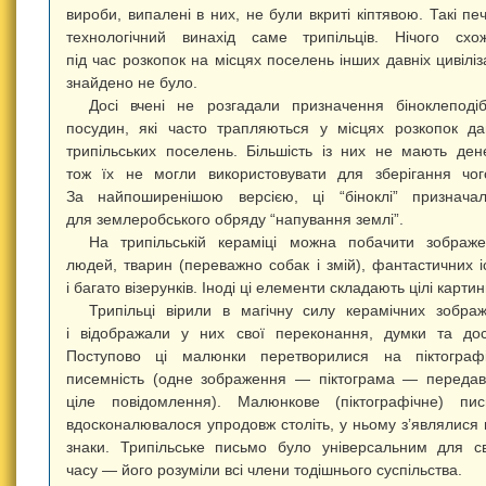
вироби, випалені в них, не були вкриті кіптявою. Такі пе
технологічний винахід саме трипільців. Нічого схо
під час розкопок на місцях поселень інших давніх цивіліз
знайдено не було.
Досі вчені не розгадали призначення біноклеподі
посудин, які часто трапляються у місцях розкопок да
трипільських поселень. Більшість із них не мають ден
тож їх не могли використовувати для зберігання чог
За найпоширенішою версією, ці “біноклі” признача
для землеробського обряду “напування землі”.
На трипільській кераміці можна побачити зображ
людей, тварин (переважно собак і змій), фантастичних і
і багато візерунків. Іноді ці елементи складають цілі картин
Трипільці вірили в магічну силу керамічних зобра
і відображали у них свої переконання, думки та дос
Поступово ці малюнки перетворилися на піктографі
писемність (одне зображення — піктограма — переда
ціле повідомлення). Малюнкове (піктографічне) пи
вдосконалювалося упродовж століть, у ньому з’являлися 
знаки. Трипільське письмо було універсальним для с
часу — його розуміли всі члени тодішнього суспільства.