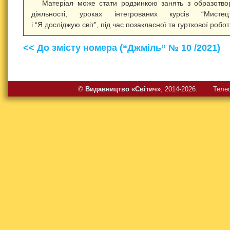
Матеріал може стати родзинкою занять з образотво
діяльності, уроках інтегрованих курсів “Мистецт
і “Я досліджую світ”, під час позакласної та гурткової робот
<< До змісту номера (“Джміль” № 10 /2021)
©
Видавництво «Свiтич»
, 2014-2026.
Теле