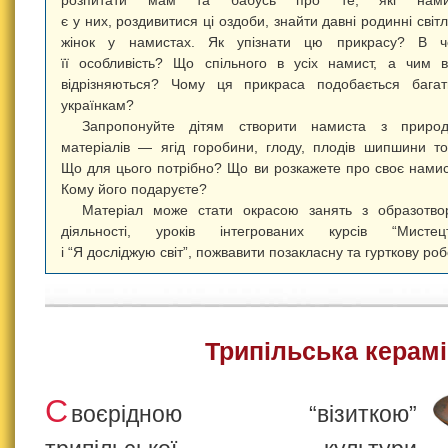
розпитати мам та бабусь про те, які нами
є у них, роздивитися ці оздоби, знайти давні родинні світ
жінок у намистах. Як упізнати цю прикрасу? В ч
її особливість? Що спільного в усіх намист, а чим 
відрізняються? Чому ця прикраса подобається бага
українкам?
Запропонуйте дітям створити намиста з природ
матеріалів — ягід горобини, глоду, плодів шипшини т
Що для цього потрібно? Що ви розкажете про своє нами
Кому його подаруєте?
Матеріал може стати окрасою занять з образотво
діяльності, уроків інтегрованих курсів “Мистецт
і “Я досліджую світ”, пожвавити позакласну та гурткову роб
Трипільська керамі
С
воєрідною “візиткою”