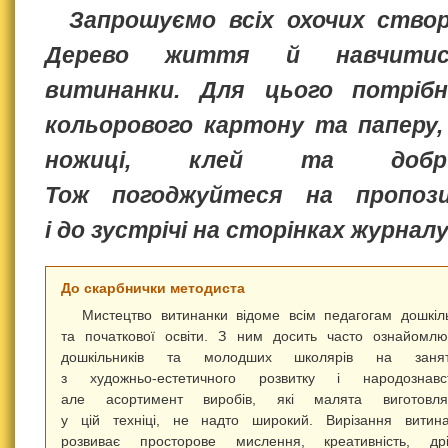
Запрошуємо всіх охочих ство
Дерево життя й навчитис
витинанки. Для цього потрібн
кольорового картону та паперу, 
ножиці, клей та добри
Тож погоджуйтеся на пропоз
і до зустрічі на сторінках журналу
До скарбнички методиста
Мистецтво витинанки відоме всім педагогам дошкіл
та початкової освіти. З ним досить часто ознайомл
дошкільників та молодших школярів на занят
з художньо‑естетичного розвитку і народознавст
але асортимент виробів, які малята виготовля
у цій техніці, не надто широкий. Вирізання витин
розвиває просторове мислення, креативність, дрі