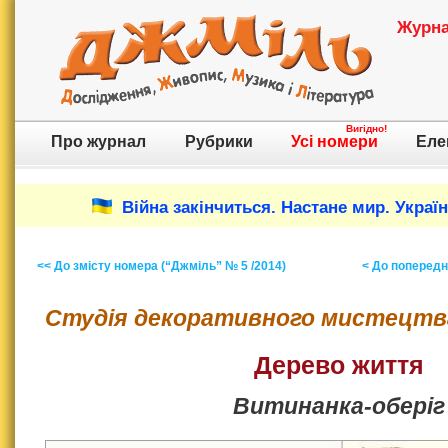
Журнал
Вигідно!
Про журнал
Рубрики
Усі номери
Еле
Війна закінчиться. Настане мир. Украї
<< До змісту номера (“Джміль” № 5 /2014)
< До попереднь
Студія декоративного мистецтв
Дерево життя
Витинанка-оберіг