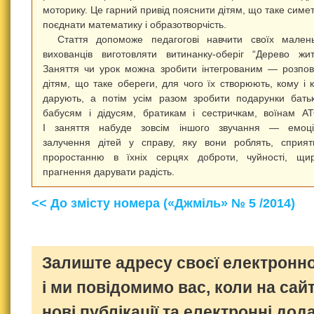
моторику. Це гарний привід пояснити дітям, що таке симет
поєднати математику і образотворчість.
Стаття допоможе педагогові навчити своїх мален
вихованців виготовляти витинанку‑оберіг “Дерево жит
Заняття чи урок можна зробити інтегрованим — розпов
дітям, що таке обереги, для чого їх створюють, кому і 
дарують, а потім усім разом зробити подарунки бать
бабусям і дідусям, братикам і сестричкам, воїнам 
І заняття набуде зовсім іншого звучання — емоці
залучення дітей у справу, яку вони роблять, сприя
проростанню в їхніх серцях доброти, чуйності, щи
прагнення дарувати радість.
<< До змісту номера («Джміль» № 5 /2014)
Залиште адресу своєї електронно
і ми повідомимо вас, коли на сайт
нові публікації та електронні дод