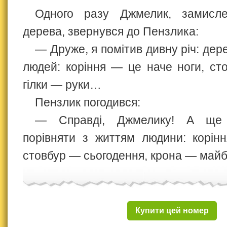
Одного разу Джмелик, замисле
дерева, звернувся до Пензлика:
— Друже, я помітив дивну річ: дер
людей: коріння — це наче ноги, ст
гілки — руки…
Пензлик погодився:
— Справді, Джмелику! А ще
порівняти з життям людини: корін
стовбур — сьогодення, крона — майб
Купити цей номер