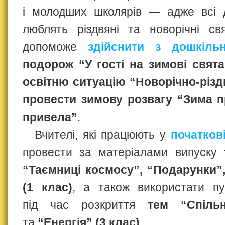
і молодших школярів — адже всі д
люблять різдвяні та новорічні св
допоможе
здійснити з дошкіль
подорож “У гості на зимові свята
освітню ситуацію “Новорічно-різд
провести зимову розвагу “Зима 
привела”
.
Вчителі, які працюють у
початков
провести за матеріалами випуску
“Таємниці космосу”, “Подарунки”,
(1 клас)
, а також використати пу
під час розкриття
тем “Спіль
та
“Енергія” (3 клас)
.