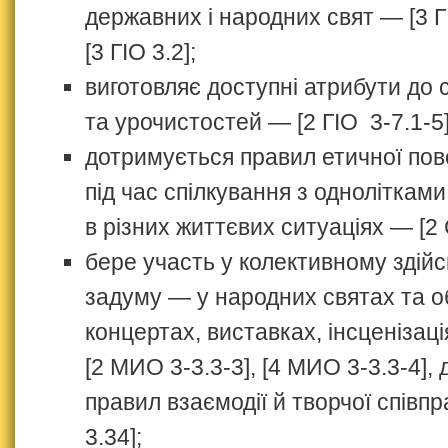
державних і народних свят — [3 ГІ
[3 ГІО 3.2];
виготовляє доступні атрибути до 
та урочистостей — [2 ГІО 3-7.1-5]
дотримується правил етичної пов
під час спілкування з одноліткам
в різних життєвих ситуаціях — [2 
бере участь у колективному здійс
задуму — у народних святах та о
концертах, виставках, інсценізац
[2 МИО 3-3.3-3], [4 МИО 3-3.3-4],
правил взаємодії й творчої співп
3.34];