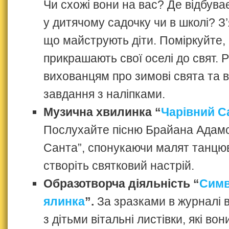
Чи схожі вони на вас? Де відбува
у дитячому садочку чи в школі? З
що майструють діти. Поміркуйте,
прикрашають свої оселі до свят. 
вихованцям про зимові свята та в
завдання з наліпками.
Музична хвилинка “
Чарівний С
Послухайте пісню Брайана Адамс
Санта”, спонукаючи малят танцю
створіть святковий настрій.
Образотворча діяльність “
Симв
ялинка
”.
За зразками в журналі 
з дітьми вітальні листівки, які во