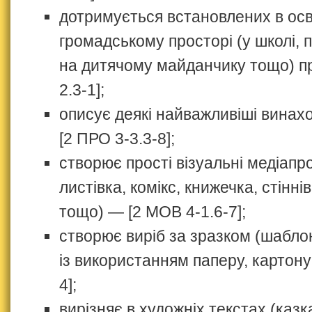
дотримується встановлених в ос
громадському просторі (у школі, п
на дитячому майданчику тощо) пр
2.3-1];
описує деякі найважливіші вина
[2 ПРО 3-3.3-8];
створює прості візуальні медіапр
листівка, комікс, книжечка, стінні
тощо) — [2 МОВ 4-1.6-7];
створює виріб за зразком (шабло
із використанням паперу, картону
4];
вирізняє в художніх текстах (казк