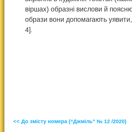
віршах) образні вислови й поясню
образи вони допомагають уявити,
4].
<< До змісту номера (“Джміль” № 12 /2020)