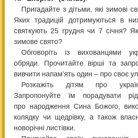
Пригадайте з дітьми, які зимові с
Яких традицій дотримуються в ни
святкують 25 грудня чи 7 січня? Я
зимове свято?
Обговоріть із вихованцями укра
обряди. Прочитайте вірші та запр
вивчити напам’ять один – про своє у
Розкажіть дітям про україн
Запропонуйте їм порадувати рід
про народження Сина Божого, вико
колядку чи щедрівку, а також влас
новорічні листівки.