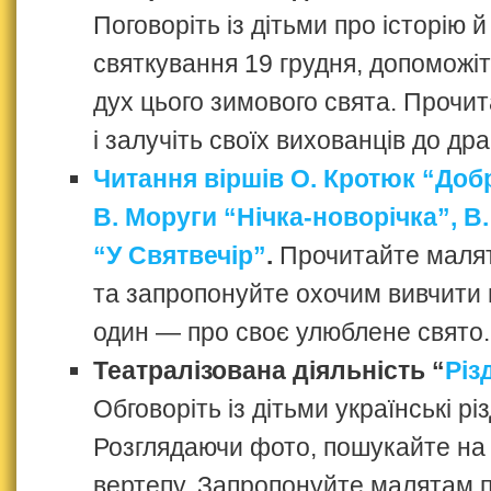
Поговоріть із дітьми про історію й
святкування 19 грудня, допоможіт
дух цього зимового свята. Прочи
і залучіть своїх вихованців до дра
Читання віршів О. Кротюк “До
В. Моруги “Нічка-новорічка”, В
“У Святвечір”
.
Прочитайте малят
та запропонуйте охочим вивчити 
один — про своє улюблене свято.
Театралізована діяльність “
Різ
Обговоріть із дітьми українські рі
Розглядаючи фото, пошукайте на
вертепу. Запропонуйте малятам 