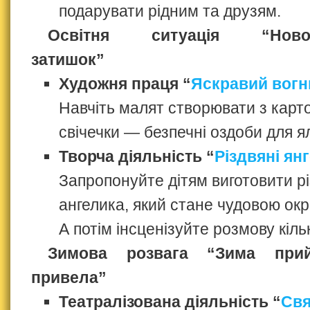
подарувати рідним та друзям.
Освітня ситуація “Новорі
затишок”
Художня праця “
Яскравий вогн
Навчіть малят створювати з карто
свічечки — безпечні оздоби для я
Творча діяльність “
Різдвяні ян
Запропонуйте дітям виготовити р
ангелика, який стане чудовою ок
А потім інсценізуйте розмову кіль
Зимова розвага “Зима при
привела”
Театралізована діяльність “
Свя