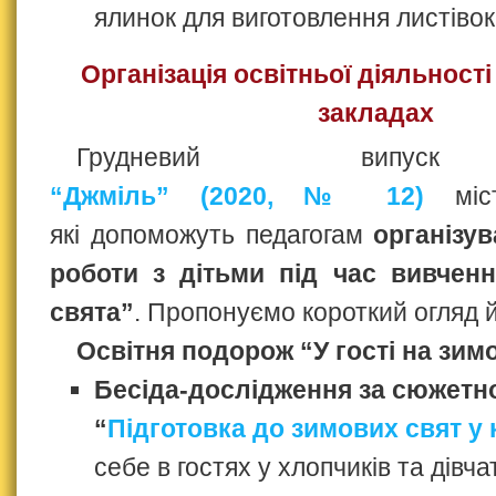
ялинок для виготовлення листівок
Організація освітньої діяльност
закладах
Грудневий випуск
“Джміль” (2020, № 12)
міст
які допоможуть педагогам
організу
роботи з дітьми під час вивчен
свята”
. Пропонуємо короткий огляд й
Освітня подорож “У гості на зимо
Бесіда-дослідження за сюжет
“
Підготовка до зимових свят у 
себе в гостях у хлопчиків та дівча