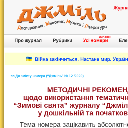
Журнал
Вигідно!
Про журнал
Рубрики
Усі номери
Еле
Війна закінчиться. Настане мир. Украї
<< До змісту номера (“Джміль” № 12 /2020)
МЕТОДИЧНІ РЕКОМЕН
щодо використання тематичн
“Зимові свята” журналу “Джміль
у дошкільній та початкові
Тема номера зацікавить абсолютно