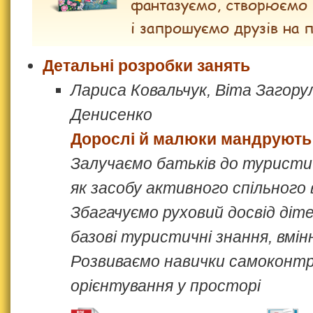
фантазуємо, створюємо 
і запрошуємо друзів на 
Детальні розробки занять
Лариса Ковальчук, Віта Загору
Денисенко
Дорослі й малюки мандрують
Залучаємо батьків до туристи
як засобу активного спільного 
Збагачуємо руховий досвід діт
базові туристичні знання, вмін
Розвиваємо навички самоконт
орієнтування у просторі