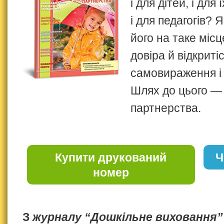
і для дітей, і для 
і для педагогів? 
його на таке місц
довіра й відкриті
самовираження і 
Шлях до цього — 
партнерства.
Купити друкований
Ч
номер
З
журналу “Дошкільне виховання”