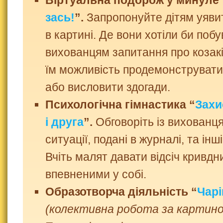
Віртуальна подорож у минуле 
зась!
”.
Запропонуйте дітям уяви
в картині. Де вони хотіли би поб
вихованцям запитання про козакі
їм можливість продемонструвати
або висловити здогади.
Психологічна гімнастика “
Захи
і друга
”.
Обговоріть із вихованц
ситуації, подані в журналі, та інші
Вчіть малят давати відсіч кривдн
впевненими у собі.
Образотворча діяльність “
Чарі
(колективна робота за картиною