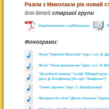
Разом з Миколаєм рік новий с
для дітей
старшої групи
Ознайомитися з публікацією
Ч
Фонограми:
Пісня “Святий Миколай” (муз. і сл. Б. Д
Пісня “Зима-красунечка” (муз. і сл. Н. Ма
“Холодний танець” із к/ф “Едвард руки
(муз. Д. Ельфмана) (до гри “Завірюха”)
“Танок зірочок” (муз. Г. Шайдулової)
Програш до пісні “Дзень-дзелень” (гурт