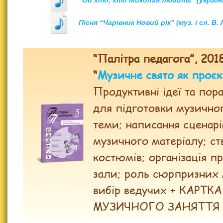
“Ой хто, хто Миколая любить” (українс
Пісня “Чарівник Новий рік” (муз. і сл. В.
“Палітра педагога”, 201
“
Музичне свято як проєк
Продуктивні ідеї та пор
для підготовки музичног
теми; написання сценарі
музичного матеріалу; ст
костюмів; організація п
зали; роль сюрпризних 
вибір ведучих + КАРТК
МУЗИЧНОГО ЗАНЯТТЯ