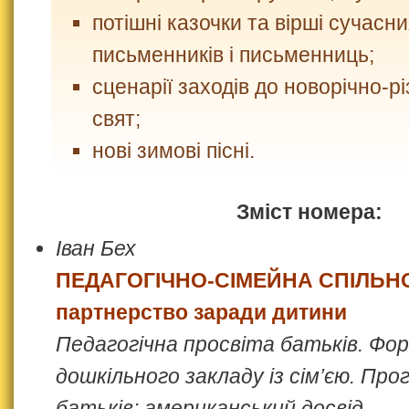
потішні казочки та вірші сучасн
письменників і письменниць;
сценарії заходів до новорічно-р
свят;
нові зимові пісні.
Зміст номера:
Іван Бех
ПЕДАГОГІЧНО-СІМЕЙНА СПІЛЬН
партнерство заради дитини
Педагогічна просвіта батьків. Фор
дошкільного закладу із сім’єю. Пр
батьків: американський досвід