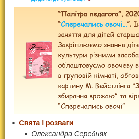
“Палітра педагога”, 202
“
Сперечались овочі…
”.
Ін
заняття для дітей старшо
Закріплюємо знання діт
культури різними засоб
облаштовуємо овочеву в
в груповій кімнаті, обг
картину М. Вейстлінга “
збирання врожаю” та вір
“Сперечались овочі”
Свята і розваги
Олександра Середняк