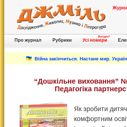
Журнал
Вигідно!
Про журнал
Рубрики
Усі номери
Еле
Війна закінчиться. Настане мир. Украї
“Дошкільне виховання” №
Педагогіка партнерс
Як зробити дитяч
комфортним осві