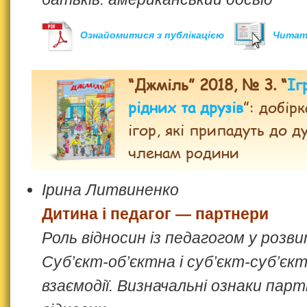
Ознайомитися з публікацією
Читат
“Джміль” 2018, № 3. “
Іг
рідних та друзів
”: добір
ігор, які припадуть до д
членам родини
Ірина Литвиненко
Дитина і педагог — партнери
Роль відносин із педагогом у розв
Суб’єкт-об’єктна і суб’єкт-суб’єк
взаємодії. Визначальні ознаки пар