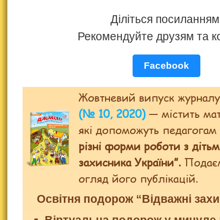
Діліться посиланням
Рекомендуйте друзям та к
Facebook
Жовтневий випуск журнал
(№ 10, 2020)
— містить мат
які допоможуть педагога
різні форми роботи з діть
захисника України”.
Подаєм
огляд його публікацій.
Освітня подорож “Відважні зах