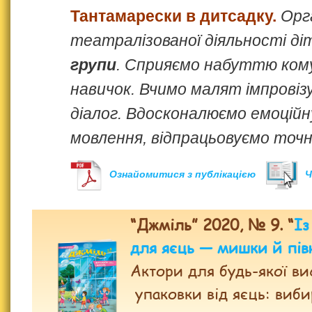
Тантамарески в дитсадку.
Орг
театралізованої діяльності д
групи
. Сприяємо набуттю ком
навичок. Вчимо малят імпровіз
діалог. Вдосконалюємо емоційн
мовлення, відпрацьовуємо точн
Ознайомитися з публікацією
Ч
“Джміль” 2020, № 9. “
Із
для яєць — мишки й пів
Актори для будь-якої ви
упаковки від яєць: виб