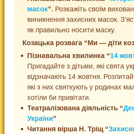
масок
”.
Розкажіть своїм вихован
виникнення захисних масок. З’яс
як правильно носити маску.
Козацька розвага “Ми — діти ко
Пізнавальна хвилинка “
14 жов
Пригадайте з дітьми, які свята ук
відзначають 14 жовтня. Розпитай
які з них святкують у родинах мал
хотіли би привітати.
Театралізована діяльність “
Де
України
”
Читання вірша Н. Тріщ “
Захисн