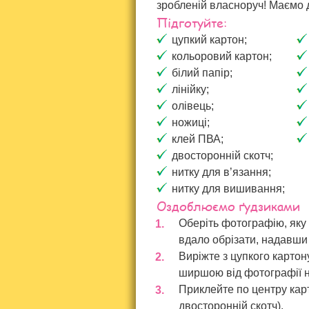
зробленій власноруч! Маємо дл
Підготуйте:
цупкий картон;
кольоровий картон;
білий папір;
лінійку;
олівець;
ножиці;
клей ПВА;
двосторонній скотч;
нитку для в’язання;
нитку для вишивання;
Оздоблюємо ґудзиками
Оберіть фотографію, яку
вдало обрізати, надавши 
Виріжте з цупкого картон
ширшою від фотографії н
Приклейте по центру кар
двосторонній скотч).