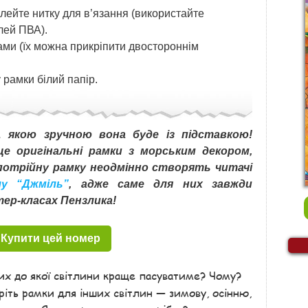
лейте нитку для в’язання (використайте
лей ПВА).
ами (їх можна прикріпити двостороннім
 рамки білий папір.
 якою зручною вона буде із підставкою!
ще оригінальні рамки з морським декором,
 потрійну рамку неодмінно створять читачі
лу “Джміль”
, адже саме для них завжди
тер-класах Пензлика!
Купити цей номер
них до якої світлини краще пасуватиме? Чому?
оріть рамки для інших світлин — зимову, осінню,