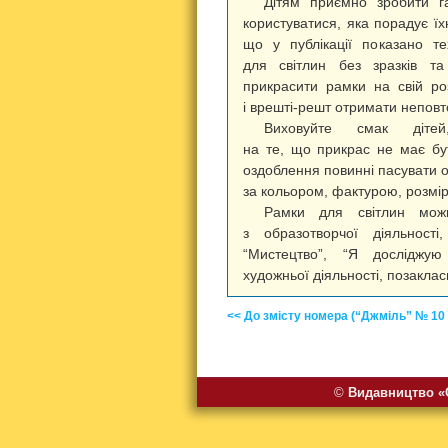
Дітям приємно зробити г
користуватися, яка порадує їх
що у публікації показано т
для світлин без зразків т
прикрасити рамки на свій ро
і врешті-решт отримати неповт
Виховуйте смак діте
на те, що прикрас не має бу
оздоблення повинні пасувати 
за кольором, фактурою, розмі
Рамки для світлин мож
з образотворчої діяльності
“Мистецтво”, “Я досліджую
художньої діяльності, позаклас
<< До змісту номера (“Джміль” № 10 
©
Видавництво «