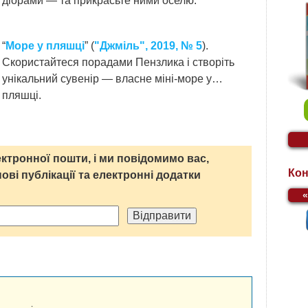
діорами — та прикрасьте ними оселю.
“
Море у пляшці
” (
"Джміль", 2019, № 5
).
Скористайтеся порадами Пензлика і створіть
унікальний сувенір — власне міні-море у…
пляшці.
ктронної пошти, і ми повідомимо вас,
Кон
нові публікації та електронні додатки