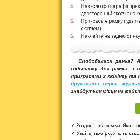
Навколо фотографії прик
двосторонній скотч або к
Прикрасьте рамку ґудзик
скотчем).
Наклейте на задню стінку
Сподобалася рамка? А
Підставку для рамки, а 
прикрасами з квілінгу та
друкованої версії журна
знайдуться місця на майс
Роздивіться рамки. Яка з 
Уявіть, поміркуйте та ств