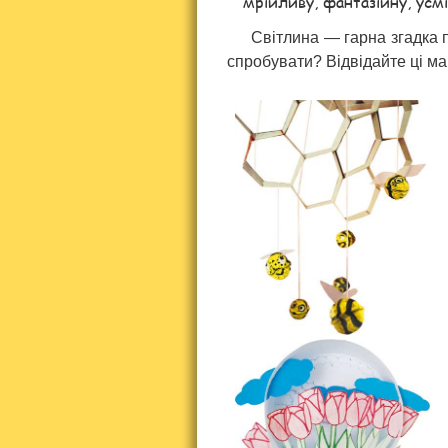
мрійливу, фантазійну, усм
Світлина — гарна згадка 
спробувати? Відвідайте ці м