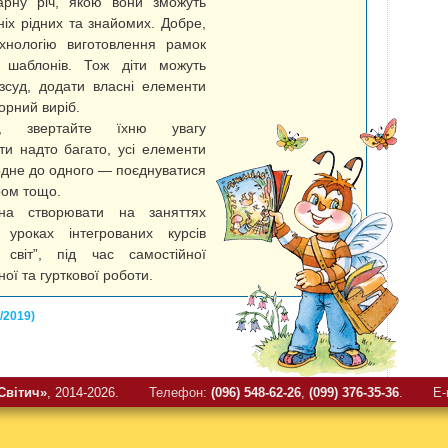
арну річ, якою вони зможуть
ніх рідних та знайомих. Добре,
ехнологію виготовлення рамок
а шаблонів. Тож діти можуть
зсуд, додати власні елементи
орний виріб.
й, звертайте їхню увагу
ти надто багато, усі елементи
одне до одного — поєднуватися
ром тощо.
на створювати на заняттях
, уроках інтегрованих курсів
 світ”, під час самостійної
ної та гурткової роботи.
/2019)
Свiтич»
, 2014-2026.
Телефон:
(096) 548-62-26
,
(099) 376-35-36
.
E-