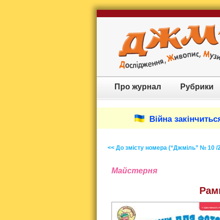
Про журнал
Рубрики
Війна закінчиться
<< До змісту номера (“Джміль” № 10 /
Майстерня
Рам