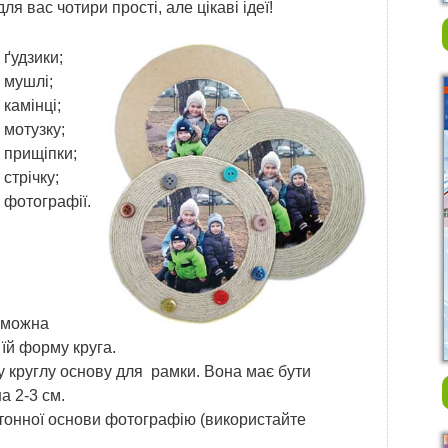
я вас чотири прості, але цікаві ідеї!
ґудзики;
мушлі;
камінці;
мотузку;
прищіпки;
стрічку;
фотографії.
 можна
їй форму круга.
у круглу основу для рамки. Вона має бути
а 2-3 см.
тонної основи фотографію (використайте