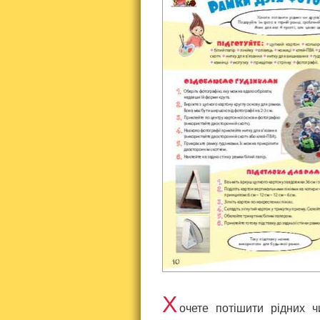
Х
очете потішити рідних ч