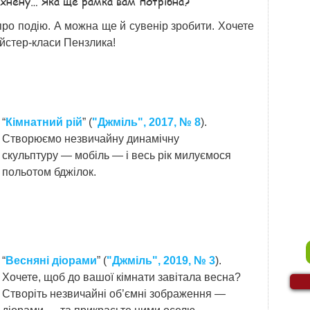
іхнену… Яка ще рамка вам потрібна?
про подію. А можна ще й сувенір зробити. Хочете
айстер-класи Пензлика!
“
Кімнатний рій
” (
"Джміль", 2017, № 8
).
Створюємо незвичайну динамічну
скульптуру — мобіль — і весь рік милуємося
польотом бджілок.
“
Весняні діорами
” (
"Джміль", 2019, № 3
).
Хочете, щоб до вашої кімнати завітала весна?
Створіть незвичайні об’ємні зображення —