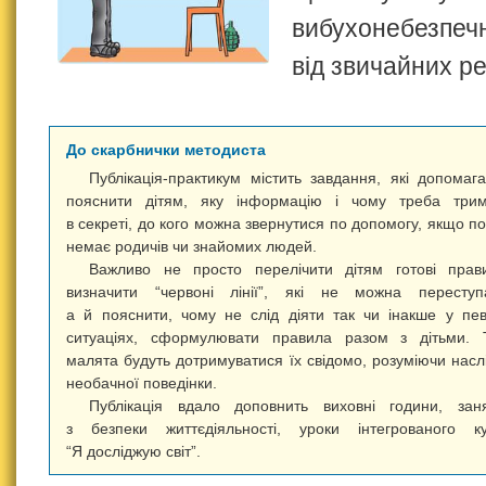
вибухонебезпеч
від звичайних ре
До скарбнички методиста
Публікація-практикум містить завдання, які допомаг
пояснити дітям, яку інформацію і чому треба трим
в секреті, до кого можна звернутися по допомогу, якщо п
немає родичів чи знайомих людей.
Важливо не просто перелічити дітям готові прав
визначити “червоні лінії”, які не можна переступ
а й пояснити, чому не слід діяти так чи інакше у пе
ситуаціях, сформулювати правила разом з дітьми. 
малята будуть дотримуватися їх свідомо, розуміючи насл
необачної поведінки.
Публікація вдало доповнить виховні години, зан
з безпеки життєдіяльності, уроки інтегрованого к
“Я досліджую світ”.