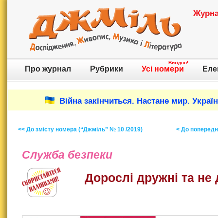
Журнал
Вигідно!
Про журнал
Рубрики
Усі номери
Еле
Війна закінчиться. Настане мир. Украї
<< До змісту номера (“Джміль” № 10 /2019)
< До попереднь
Служба безпеки
Дорослі дружні та не