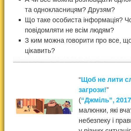
та однокласницям? Друзям?
Що таке особиста інформація? Чо
повідомляти не всім людям?
З ким можна говорити про все, що
цікавить?
“
Щоб не лити с
загрози!
”
(
“Джміль”, 2017
малюнки, які вча
небезпеку і прав
у різних ситуація