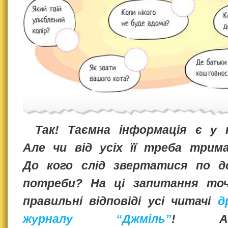
Так! Таємна інформація є у 
Але чи від усіх її треба трим
До кого слід звертатися по д
потреби? На ці запитання то
правильні відповіді усі читачі
д
журналу “Джміль”
! Ад