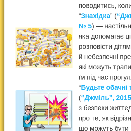
поводитись, коли
“
Знахідка
” (
“Джм
№ 5
) — настільн
яка допомагає ці
розповісти дітям
й небезпечні пр
які можуть трап
їм під час прогул
“
Будьте обачні 
(
“Джміль”, 2015
з безпеки життєд
про те, як відрі
що можуть бути