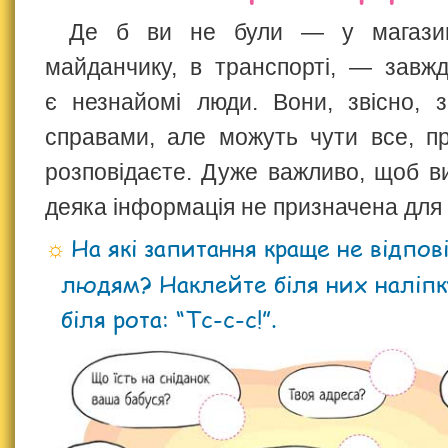
Де б ви не були — у магазин
майданчику, в транспорті, — завж
є незнайомі люди. Вони, звісно, 
справами, але можуть чути все, п
розповідаєте. Дуже важливо, щоб в
деяка інформація не призначена для 
На які запитання краще не відпов
людям? Наклейте біля них наліпк
біля рота: “Тс-с-с!”.