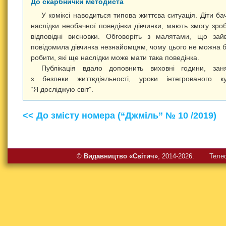
До скарбнички методиста
У коміксі наводиться типова життєва ситуація. Діти ба
наслідки необачної поведінки дівчинки, мають змогу зро
відповідні висновки. Обговоріть з малятами, що зай
повідомила дівчинка незнайомцям, чому цього не можна 
робити, які ще наслідки може мати така поведінка.
Публікація вдало доповнить виховні години, зан
з безпеки життєдіяльності, уроки інтегрованого к
“Я досліджую світ”.
<< До змісту номера (“Джміль” № 10 /2019)
©
Видавництво «Свiтич»
, 2014-2026.
Теле