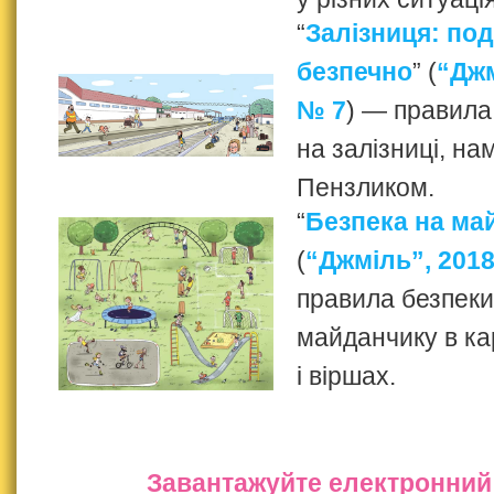
“
Залізниця: по
безпечно
” (
“Джм
№ 7
) — правила
на залізниці, на
Пензликом.
“
Безпека на ма
(
“Джміль”, 2018
правила безпеки
майданчику в ка
і віршах.
Завантажуйте електронний