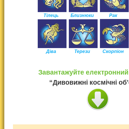
Тілець
Близнюки
Рак
Діва
Терези
Скорпіон
Завантажуйте електронний
“Дивовижні космічні об’