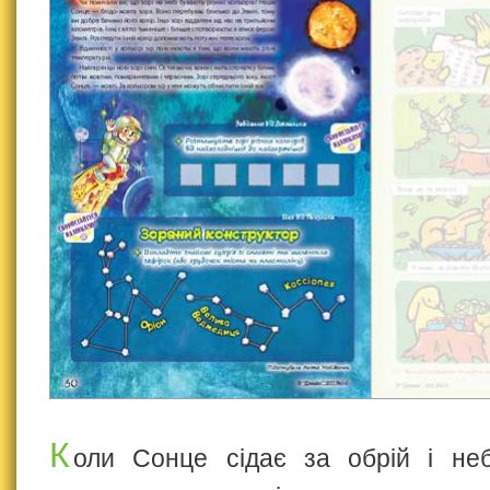
К
оли Сонце сідає за обрій і не