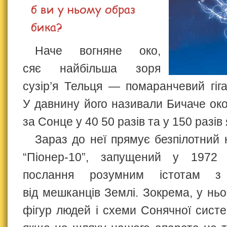
б ви у ньому образ
бика?
Наче вогняне око,
сяє найбільша зоря
сузір’я Тельця — помаранчевий гі
У давнину його називали Бичаче око
за Сонце у 40 50 разів та у 150 разів
Зараз до неї прямує безпілотний 
“Піонер-10”, запущений у 1972 
послання розумним істотам з
від мешканців Землі. Зокрема, у нь
фігур людей і схеми Сонячної систе