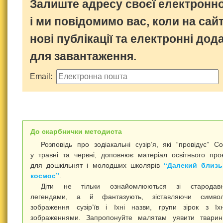
Залиште адресу своєї електронно
і ми повідомимо вас, коли на сайт
нові публікації та електронні дод
для завантаження.
Email:
До скарбнички методиста
Розповідь про зодіакальні сузір’я, які “провідує” С
у травні та червні, доповнює матеріал освітнього про
для дошкільнят і молодших школярів
“Далекий близь
космос”
.
Діти не тільки ознайомлюються зі стародавн
легендами, а й фантазують, зіставляючи символі
зображення сузір’їв і їхні назви, групи зірок з їх
зображеннями. Запропонуйте малятам уявити твари