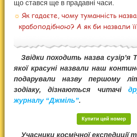
що стався ще в прадавні часи.
Як гадаєте, чому туманність назв
крабоподібною? А як би назвали її
Звідки походить назва сузір’я 
якої красуні назвали наш контин
подарували назву першому літ
зодіаку, дізнаються читачі
др
журналу “Джміль”
.
Купити цей номер
Учасники космічної експедиції 