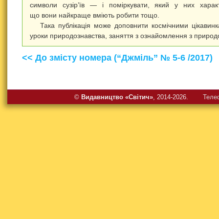
символи сузір’їв — і поміркувати, який у них харак
що вони найкраще вміють робити тощо.
Така публікація може доповнити космічними цікавин
уроки природознавства, заняття з ознайомлення з природ
<< До змісту номера (“Джміль” № 5-6 /2017)
©
Видавництво «Свiтич»
, 2014-2026.
Теле