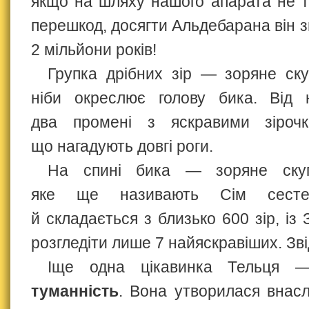
якщо на шляху нашого апарата не 
перешкод, досягти Альдебарана він 
2 мільйони років!
Групка дрібних зір — зоряне ск
ніби окреслює голову бика. Від 
два промені з яскравими зірочк
що нагадують довгі роги.
На спині бика — зоряне ск
яке ще називають Сім сесте
й складається з близько 600 зір, і
розгледіти лише 7 найяскравіших. Звід
Іще одна цікавинка Тельця
туманність
. Вона утворилася внасл