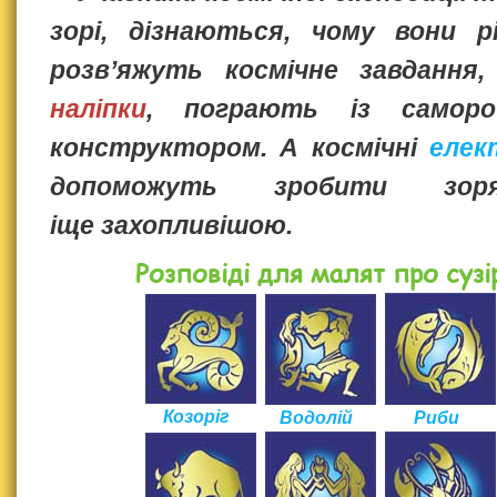
зорі, дізнаються, чому вони рі
розв’яжуть космічне завдання
наліпки
, пограють із саморо
конструктором. А космічні
елек
допоможуть зробити зор
іще захопливішою.
Розповіді для малят про сузір
Козоріг
Водолій
Риби