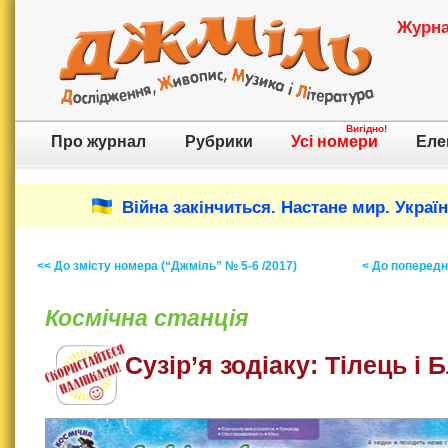
Журнал
Вигідно!
Про журнал
Рубрики
Усі номери
Еле
Війна закінчиться. Настане мир. Украї
<< До змісту номера (“Джміль” № 5-6 /2017)
< До попереднь
Космічна станція
Сузір’я зодіаку: Тілець і