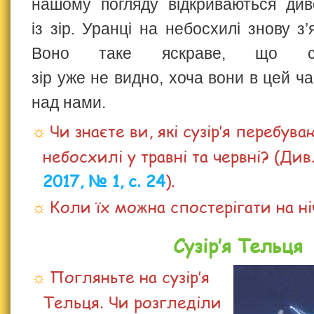
нашому погляду відкриваються див
із зір. Уранці на небосхилі знову з
Воно таке яскраве, що св
зір уже не видно, хоча вони в цей ч
над нами.
Чи знаєте ви, які сузір’я перебув
небосхилі у травні та червні? (Див
2017, № 1, с. 24
).
Коли їх можна спостерігати на ні
Сузір’я Тельця
Погляньте на сузір’я
Тельця. Чи розгледіли