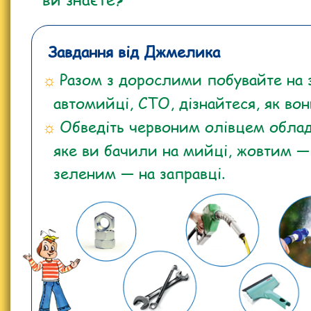
Завдання від Джмелика
Разом з дорослими побувайте на з
автомийці, СТО, дізнайтеся, як в
Обведіть червоним олівцем облад
яке ви бачили на мийці, жовтим —
зеленим — на заправці.