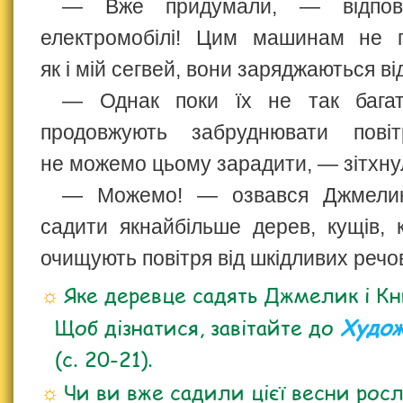
— Вже придумали, — відпов
електромобілі! Цим машинам не п
як і мій сегвей, вони заряджаються ві
— Однак поки їх не так багат
продовжують забруднювати пові
не можемо цьому зарадити, — зітхнул
— Можемо! — озвався Джмели
садити якнайбільше дерев, кущів, к
очищують повітря від шкідливих речо
Яке деревце садять Джмелик і К
Щоб дізнатися, завітайте до
Худож
(с. 20-21).
Чи ви вже садили цієї весни рос