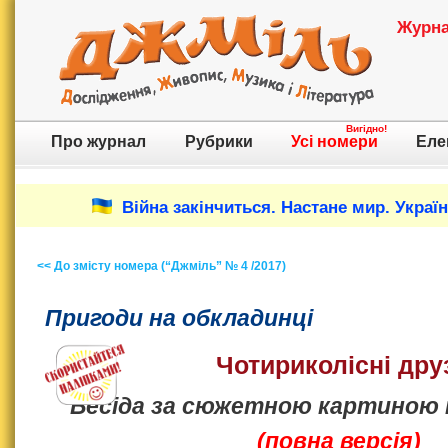
Журнал
Вигідно!
Про журнал
Рубрики
Усі номери
Еле
Війна закінчиться. Настане мир. Украї
<< До змісту номера (“Джміль” № 4 /2017)
Пригоди на обкладинці
Чотириколісні дру
Бесіда за сюжетною картиною 
(повна версія)