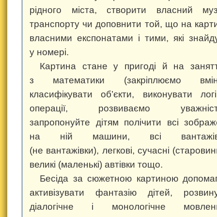
рідного міста, створити власний му
транспорту чи доповнити той, що на карти
власними експонатами і тими, які знайд
у номері.
Картина стане у пригоді й на занят
з математики (закріплюємо вмін
класифікувати об’єкти, виконувати логі
операції, розвиваємо уважність
запропонуйте дітям полічити всі зображ
на ній машини, всі вантажів
(не вантажівки), легкові, сучасні (старовинн
великі (маленькі) автівки тощо.
Бесіда за сюжетною картиною допома
активізувати фантазію дітей, розвин
діалогічне і монологічне мовленн