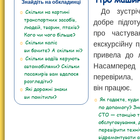
Знайдіть на обкладинці
До зустрі
Скільки на картині
транспортних засобів,
добре підгот
людей, тварин, птахів?
про частува
Кого чи чого більше?
Скільки коліс
екскурсійну 
ви бачите? А скільки ні?
привела до л
Скільки водіїв керують
Насампер
автомобілями? Скільки
пасажирів вам вдалося
перевірил
розгледіти?
він працює.
Які дорожні знаки
ви помітили?
Як гадаєте, куди
по допомогу? Зна
СТО — станцію т
обслуговування, 
перевірити техні
відремонтувати а