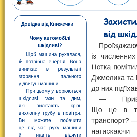
Захисти
Довідка від Книжечки
від шкід
Чому автомобілі
Проїжджа
шкідливі?
Щоб машина рухалася,
із численних
їй потрібна енергія. Вона
Нотка поміти
виникає в результаті
згоряння пального
Джмелика та 
у двигуні машини.
до них під'їха
При цьому утворюються
— Приві
шкідливі гази та дим,
які вилітають крізь
Що це в т
вихлопну трубу в повітря.
транспорт? —
Ви можете побачити
це під час руху машини
натискаюч
й навіть відчути