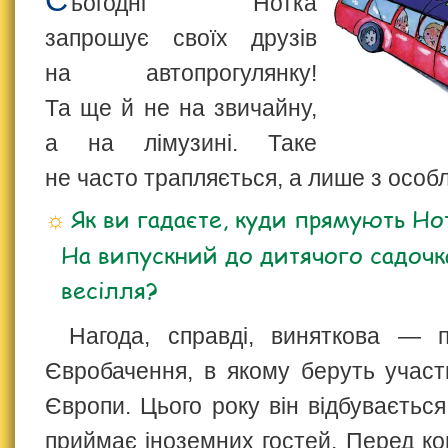
ьогодні Нотка
запрошує своїх друзів
на автопрогулянку!
Та ще й не на звичайну,
а на лімузині. Таке
не часто трапляється, а лише з особл
Як ви гадаєте, куди прямують Нотк
На випускний до дитячого садочка
весілля?
Нагода, справді, виняткова — п
Євробачення, в якому беруть участь
Європи. Цього року він відбувається
приймає іноземних гостей. Перед ко