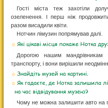
Гості міста теж захотіли дол
озеленення. І перш ніж продовжити
разом висадили квіти.
Нотчин лімузин попрямував далі.
Які цікаві місця покаже Нотка др
Дорогою нашим мандрівникам 
транспорту, і вони вирішили неодмінно
Знайдіть музей на картині.
Як гадаєте, де Нотка залишила л
на час відвідування музею?
Чому не можна залишити авто на п