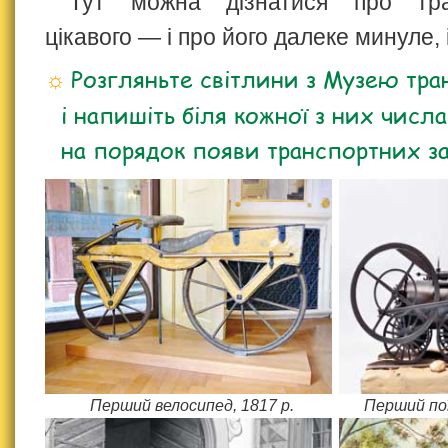
Тут можна дізнатися про тр
цікавого — і про його далеке минуле, 
Розгляньте світлини з Музею тра
і напишіть біля кожної з них числ
на порядок появи транспортних за
Перший велосипед, 1817 р.
Перший пої