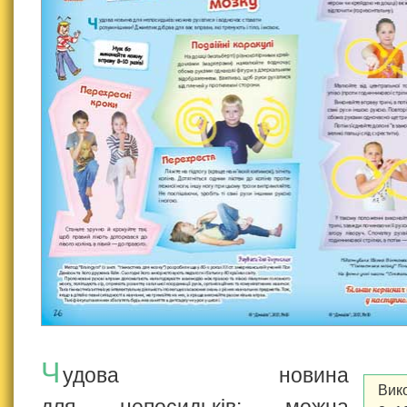
Ч
удова новина
Вик