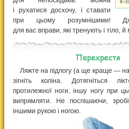
для непосидьків: можна
8–10
і рухатися досхочу, і ставати
при цьому розумнішими! Дж
для вас вправи, які тренують і тіло, й
Перехрестя
Ляжте на підлогу (а ще краще — на
зігніть коліна. Дотягніться лі
протилежної ноги, іншу ногу при ц
випрямляти. Не поспішаючи, зробі
іншими рукою і ногою.