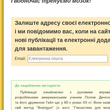
і водночас тренуємо мозок!
Залиште адресу своєї електронно
і ми повідомимо вас, коли на сайт
нові публікації та електронні дод
для завантаження.
Email:
До скарбнички методиста
Публікація ознайомлює з руховими вправа
розробленими американським ученим Полом Денісо
та його дружиною Гейл ще у 80-х роках ХХ ст. Вони наз
свій метод “Вrаіngym” (з англ. “Гімнастика для мозк