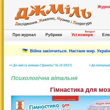
Журнал
Вигідно!
Про журнал
Рубрики
Усі номери
Еле
Війна закінчиться. Настане мир. Украї
<< До змісту номера (“Джміль” № 10 /2017)
< До попереднь
Психологічна вітальня
Гімнастика для моз