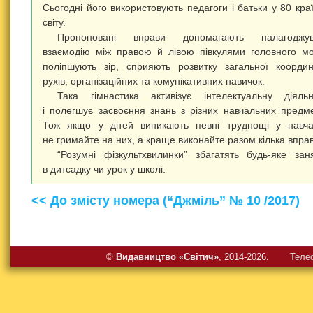
Сьогодні його використовують педагоги і батьки у 80 кра
світу.
Пропоновані вправи допомагають налагоджув
взаємодію між правою й лівою півкулями головного мо
поліпшують зір, сприяють розвитку загальної координ
рухів, організаційних та комунікативних навичок.
Така гімнастика активізує інтелектуальну діяльн
і полегшує засвоєння знань з різних навчальних предме
Тож якщо у дітей виникають певні труднощі у навча
не гримайте на них, а краще виконайте разом кілька вправ
“Розумні фізкультхвилинки” збагатять будь-яке зан
в дитсадку чи урок у школі.
<< До змісту номера (“Джміль” № 10 /2017)
©
Видавництво «Свiтич»
, 2014-2026.
Теле