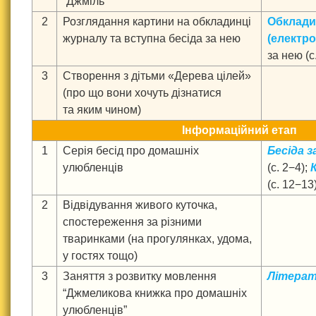
“Джміль”
2
Розглядання картини на обкладинці
Обклади
журналу та вступна бесіда за нею
(електро
за нею (с.
3
Створення з дітьми «Дерева цілей»
(про що вони хочуть дізнатися
та яким чином)
Інформаційний етап
1
Серія бесід про домашніх
Бесіда 
улюбленців
(с. 2−4);
(с. 12−13
2
Відвідування живого куточка,
спостереження за різними
тваринками (на прогулянках, удома,
у гостях тощо)
3
Заняття з розвитку мовлення
Літерат
“Джмеликова книжка про домашніх
улюбленців”