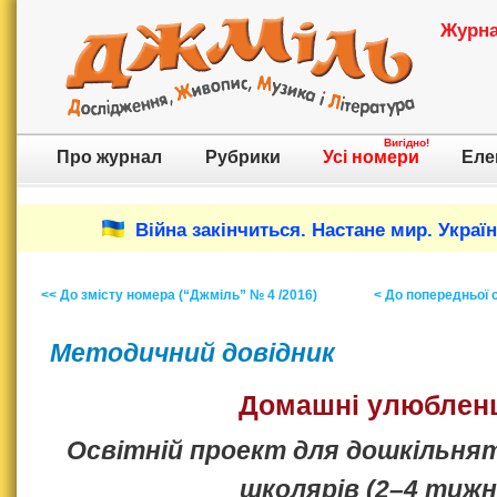
Журнал
Вигідно!
Про журнал
Рубрики
Усі номери
Еле
Війна закінчиться. Настане мир. Украї
<< До змісту номера (“Джміль” № 4 /2016)
< До попередньої с
Методичний довідник
Домашні улюблен
Освітній проект для дошкільня
школярів (2–4 тижн