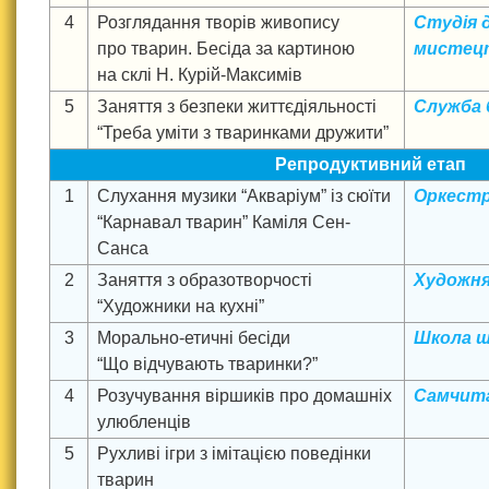
4
Розглядання творів живопису
Студія 
про тварин. Бесіда за картиною
мистец
на склі Н. Курій-Максимів
5
Заняття з безпеки життєдіяльності
Служба 
“Треба уміти з тваринками дружити”
Репродуктивний етап
1
Слухання музики “Акваріум” із сюїти
Оркестр
“Карнавал тварин” Каміля Сен-
Санса
2
Заняття з образотворчості
Художня
“Художники на кухні”
3
Морально-етичні бесіди
Школа 
“Що відчувають тваринки?”
4
Розучування віршиків про домашніх
Самчит
улюбленців
5
Рухливі ігри з імітацією поведінки
тварин