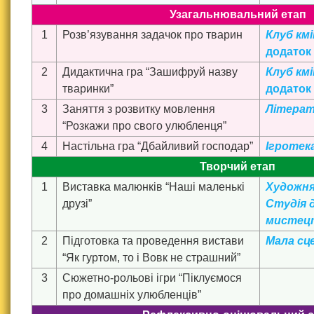
Узагальнювальний етап
1
Розв’язування задачок про тварин
Клуб км
додаток
2
Дидактична гра “Зашифруй назву
Клуб км
тваринки”
додаток
3
Заняття з розвитку мовлення
Літерат
“Розкажи про свого улюбленця”
4
Настільна гра “Дбайливий господар”
Ігротек
Творчий етап
1
Виставка малюнків “Наші маленькі
Художня
друзі”
Студія 
мистец
2
Підготовка та проведення вистави
Мала сц
“Як гуртом, то і Вовк не страшний”
3
Сюжетно-рольові ігри “Піклуємося
про домашніх улюбленців”