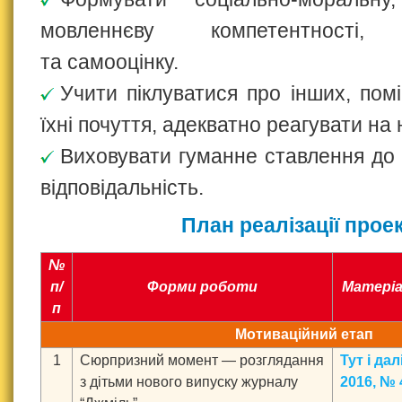
мовленнєву компетентності, с
та самооцінку.
Учити піклуватися про інших, пом
їхні почуття, адекватно реагувати на 
Виховувати гуманне ставлення до 
відповідальність.
План реалізації прое
№
п/
Форми роботи
Матеріа
п
Мотиваційний етап
1
Сюрпризний момент — розглядання
Тут і да
з дітьми нового випуску журналу
2016, № 