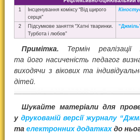
Рефлексивно-оцінювальний е
1
Інсценування коміксу “Від щирого
Кіносту
серця”
2
Підсумкове заняття “Хатні тваринки.
“Джміль”
Турбота і любов”
Примітка.
Термін реалізації
та його насиченість педагог визн
виходячи з вікових та індивідуал
дітей.
Шукайте матеріали для пров
у
друкованій версії журналу “Джм
та
електронних додатках
до ньог