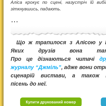
Аліса крокує по сцені, назустріч їй вибі
зіткнувшись, падають.
…
Що ж трапилося з Алісою у К
Яких друзів вона та
Про це дізнаються читачі
др
журналу “Джміль”
, адже вони от
сценарій вистави, а також 
пісень до неї.
Купити друкований номер