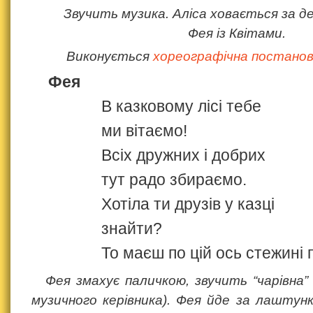
Звучить музика. Аліса ховається за д
Фея із Квітами.
Виконується
хореографічна постановк
Фея
В казковому лісі тебе
ми вітаємо!
Всіх дружних і добрих
тут радо збираємо.
Хотіла ти друзів у казці
знайти?
То маєш по цій ось стежині п
Фея змахує паличкою, звучить “чарівна”
музичного керівника). Фея йде за лаштунк