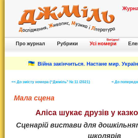
Журнал
Вигідно!
Про журнал
Рубрики
Усі номери
Еле
Війна закінчиться. Настане мир. Украї
<< До змісту номера (“Джміль” № 11 /2021)
< До попереднь
Мала сцена
Аліса шукає друзів у казко
Сценарій вистави для дошкільн
школярів