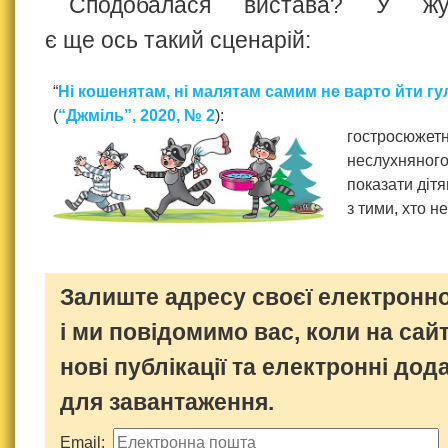
Сподобалася вистава? У жур
є ще ось такий сценарій:
“
Ні кошенятам, ні малятам самим не варто йти гу
(
“Джміль”, 2020, № 2
):
гостросюжетн
неслухняног
показати діт
з тими, хто н
Залиште адресу своєї електронно
і ми повідомимо вас, коли на сайт
нові публікації та електронні дод
для завантаження.
Email: