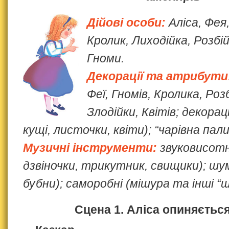
Дійові особи:
Аліса, Фея
Кролик, Лиходійка, Розбій
Гноми.
Декорації та атрибути
Феї, Гномів, Кролика, Розб
Злодійки, Квітів; декораці
кущі, листочки, квіти); “чарівна пали
Музичні інструменти:
звуковисотн
дзвіночки, трикутник, свищики); шу
бубни); саморобні (мішура та інші “
Сцена 1. Аліса опиняється