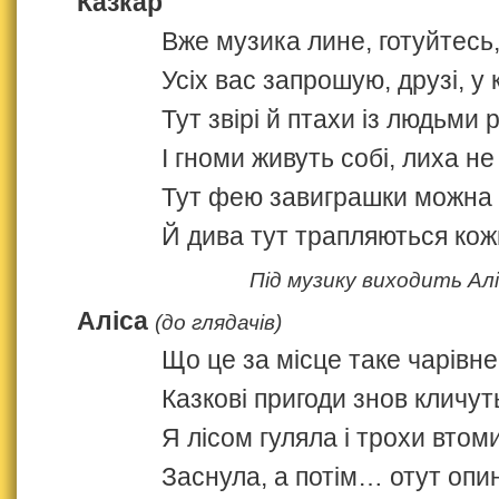
Казкар
Вже музика лине, готуйтесь,
Усіх вас запрошую, друзі, у 
Тут звірі й птахи із людьми
І гноми живуть собі, лиха не
Тут фею завиграшки можна 
Й дива тут трапляються кожн
Під музику виходить Алі
Аліса
(до глядачів)
Що це за місце таке чарівн
Казкові пригоди знов кличу
Я лісом гуляла і трохи втом
Заснула, а потім… отут опи