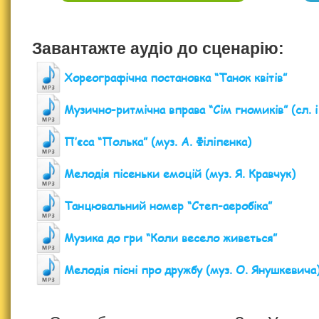
Завантажте аудіо до сценарію:
Хореографічна постановка “Танок квітів”
Музично-ритмічна вправа “Сім гномиків” (сл. і
П’єса “Полька” (муз. А. Філіпенка)
Мелодія пісеньки емоцій (муз. Я. Кравчук)
Танцювальний номер “Степ-аеробіка”
Музика до гри “Коли весело живеться”
Мелодія пісні про дружбу (муз. О. Янушкевича