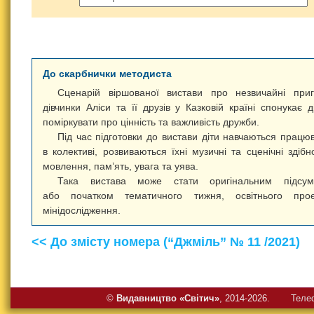
До скарбнички методиста
Сценарій віршованої вистави про незвичайні при
дівчинки Аліси та її друзів у Казковій країні спонукає д
поміркувати про цінність та важливість дружби.
Під час підготовки до вистави діти навчаються працю
в колективі, розвиваються їхні музичні та сценічні здібно
мовлення, пам’ять, увага та уява.
Така вистава може стати оригінальним підсум
або початком тематичного тижня, освітнього проєк
мінідослідження.
<< До змісту номера (“Джміль” № 11 /2021)
©
Видавництво «Свiтич»
, 2014-2026.
Теле