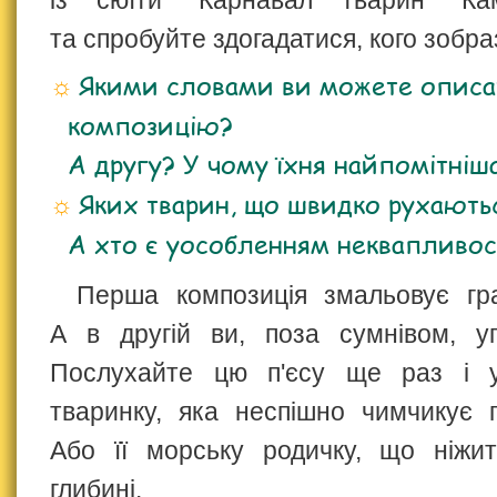
із сюїти "Карнавал тварин" Ка
та спробуйте здогадатися, кого зобр
Якими словами ви можете описа
композицію?
А другу? У чому їхня найпомітніша
Яких тварин, що швидко рухаютьс
А хто є уособленням неквапливос
Перша композиція змальовує гра
А в другій ви, поза сумнівом, уп
Послухайте цю п'єсу ще раз і у
тваринку, яка неспішно чимчикує п
Або її морську родичку, що ніжит
глибині.