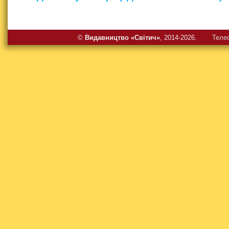
©
Видавництво «Свiтич»
, 2014-2026.
Теле