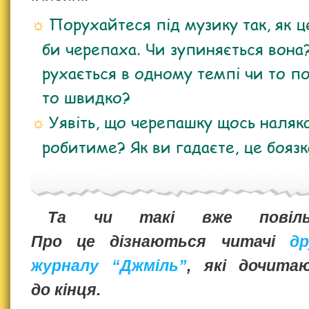
Порухайтеся під музику так, як 
би черепаха. Чи зупиняється вона
рухається в одному темпі чи то по
то швидко?
Уявіть, що черепашку щось наляк
робитиме? Як ви гадаєте, це боязк
Та чи такі вже повільн
Про це дізнаються читачі
др
журналу “Джміль”
, які дочита
до кінця.