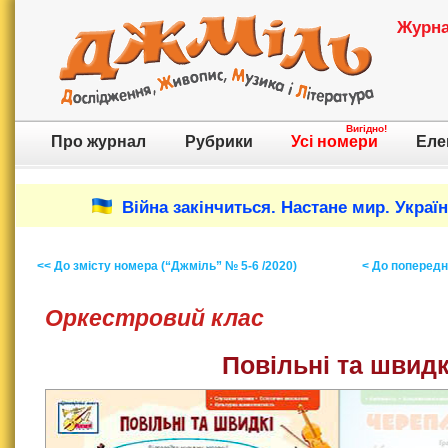
Журнал
Вигідно!
Про журнал
Рубрики
Усі номери
Еле
Війна закінчиться. Настане мир. Украї
<< До змісту номера (“Джміль” № 5-6 /2020)
< До попереднь
Оркестровий клас
Повільні та швидк