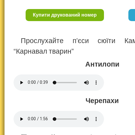
Купити друкований номер
Прослухайте п’єси сюїти Ка
“Карнавал тварин”
Антилопи
Черепахи