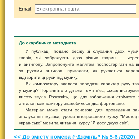
Email:
До скарбнички методиста
У публікації подано бесіду зі слухання двох музи
творів, які зображують двох різних тварин — чере
й антилопу. Запропонуйте малятам поспостерігати на в
за рухами антилоп, пригадати, як рухаються череп
відтворити ці рухи під музику.
Як композитору вдалося передати характер руху тв
у музиці? Порівняйте з дітьми темп п'єс, склад інструмен
висоту звуків. Розкажіть, що для зображення стрімкого 
антилоп композитору знадобилося два фортепіано.
Матеріал може стати основою для проведення за
зі слухання музики, уроків інтегрованого курсу “Мистецт
української мови та читання, курсу “Я досліджую світ”.
<< До змісту номера (“Джміль” № 5-6 /2020)