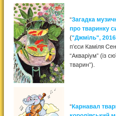
“
Загадка музич
про тваринку 
(
"Джміль", 2016
п’єси Каміля Се
“Акваріум” (із с
тварин”).
“
Карнавал твар
королівський 