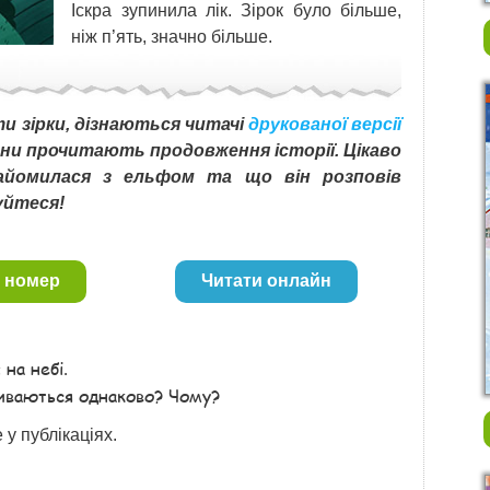
Іскра зупинила лік. Зірок було більше,
ніж п’ять, значно більше.
ти зірки, дізнаються читачі
друкованої версії
они прочитають продовження історії. Цікаво
знайомилася з ельфом та що він розповів
нуйтеся!
 номер
Читати онлайн
 на небі.
зиваються однаково? Чому?
 у публікаціях.