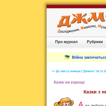
Про журнал
Рубрики
Війна закінчиться
<< До змісту номера (“Джміль” № 11 /
Казки на горищі
Казки з 
А
ви любите к