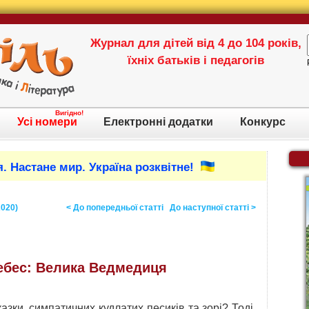
Журнал для дітей від 4 до 104 років,
їхніх батьків і педагогів
Вигідно!
Усі номери
Електронні додатки
Конкурс
. Настане мир. Україна розквітне!
2020)
< До попередньої статті
До наступної статті >
небес: Велика Ведмедиця
азки, симпатичних кудлатих песиків та зорі? Тоді