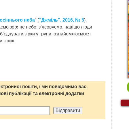
 осіннього неба
” (
“Джміль”, 2016, № 5
).
ємо зоряне небо: з’ясовуємо, навіщо люди
б’єднувати зірки у групи, ознайомлюємося
и з них.
ктронної пошти, і ми повідомимо вас,
нові публікації та електронні додатки