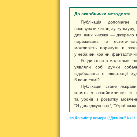
До скарбнички методиста
Публікація допомагає з
виховувати читацьку культуру,
для яких книжка — джерело 
переживань та естетично
можливість поринути в захо
у небачені країни, фантастичні
Роздивіться з малятами іл
уявляли собі думки собач
відобразила в ілюстрації 
б вони самі?
Публікація стане яскрав
занять з ознайомлення із 
та уроків з розвитку мовленн
“Я досліджую світ”, “Українська
<< До змісту номера (“Джміль” № 11 