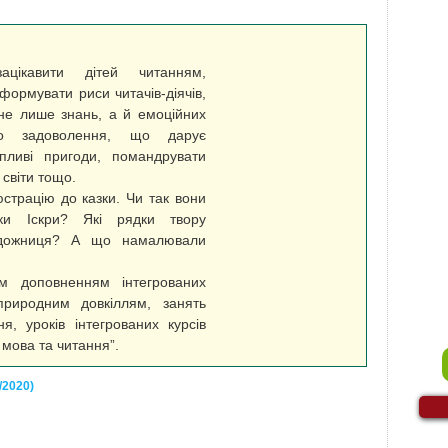
ацікавити дітей читанням,
 формувати риси читачів-діячів,
не лише знань, а й емоційних
го задоволення, що дарує
пливі пригоди, помандрувати
 світи тощо.
юстрацію до казки. Чи так вони
ки Іскри? Які рядки твору
художниця? А що намалювали
им доповненням інтегрованих
природним довкіллям, занять
я, уроків інтегрованих курсів
 мова та читання”.
/2020)