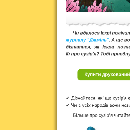
Чи вдалося Іскрі полічи
журналу “Джміль”
. А ще в
дізнатися, як Іскра по
їй про сузір’я? Тоді приєд
Купити друкований
Дізнайтеся, які ще сузір’я є
Чи в усіх народів вони на
Більше про сузір’я читайте