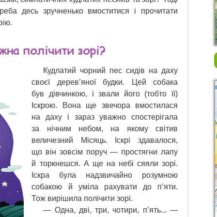
реба десь зручненько вмоститися і прочитати
рію.
жна полічити зорі?
Кудлатий чорний пес сидів на даху
своєї дерев’яної будки. Цей собака
був дівчинкою, і звали його (тобто її)
Іскрою. Вона ще звечора вмостилася
на даху і зараз уважно спостерігала
за нічним небом, на якому світив
величезний Місяць. Іскрі здавалося,
що він зовсім поруч — простягни лапу
й торкнешся. А ще на небі сяяли зорі.
Іскра була надзвичайно розумною
собакою й уміла рахувати до п’яти.
Тож вирішила полічити зорі.
— Одна, дві, три, чотири, п’ять... —