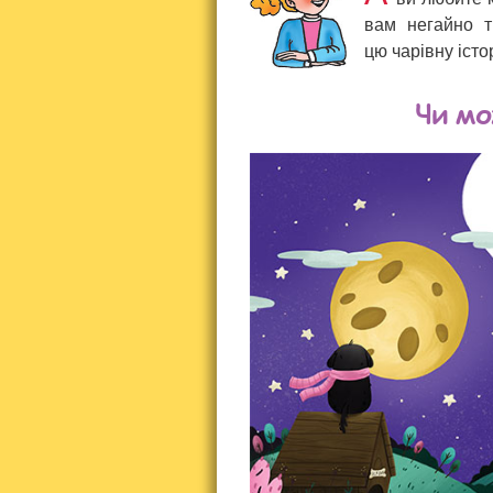
вам негайно т
цю чарівну істо
Чи мо