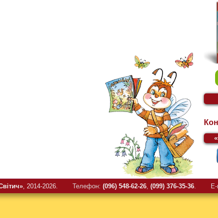
Кон
Свiтич»
, 2014-2026.
Телефон:
(096) 548-62-26
,
(099) 376-35-36
.
E-