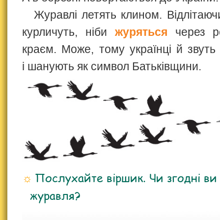
Журавлі летять клином. Відлітаюч
курличуть, ніби
журяться
через ро
краєм. Може, тому українці й звуть
і шанують як символ Батьківщини.
Послухайте віршик. Чи згодні ви
журавля?