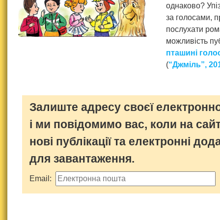
однаково? Упіз
за голосами, п
послухати ром
можливість пуб
пташині голо
(
“Джміль”, 20
Залиште адресу своєї електронно
і ми повідомимо вас, коли на сайт
нові публікації та електронні дод
для завантаження.
Email: