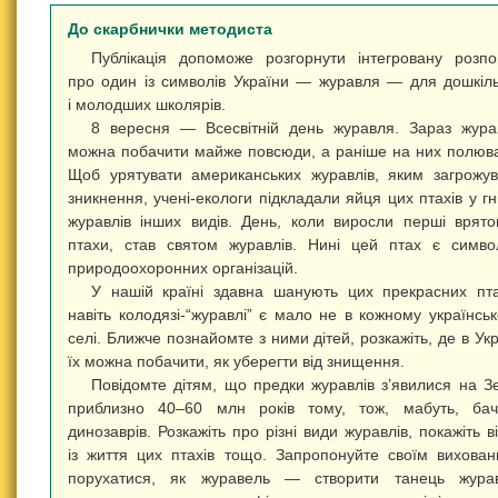
До скарбнички методиста
Публікація допоможе розгорнути інтегровану розпо
про один із символів України — журавля — для дошкіл
і молодших школярів.
8 вересня — Всесвітній день журавля. Зараз жура
можна побачити майже повсюди, а раніше на них полюв
Щоб урятувати американських журавлів, яким загрожу
зникнення, учені-екологи підкладали яйця цих птахів у гн
журавлів інших видів. День, коли виросли перші врято
птахи, став святом журавлів. Нині цей птах є симв
природоохоронних організацій.
У нашій країні здавна шанують цих прекрасних пта
навіть колодязі-“журавлі” є мало не в кожному українсь
селі. Ближче познайомте з ними дітей, розкажіть, де в Укр
їх можна побачити, як уберегти від знищення.
Повідомте дітям, що предки журавлів з’явилися на З
приблизно 40–60 млн років тому, тож, мабуть, бач
динозаврів. Розкажіть про різні види журавлів, покажіть в
із життя цих птахів тощо. Запропонуйте своїм вихова
порухатися, як журавель — створити танець журав