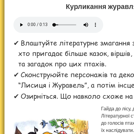
Курликання журавл
Влаштуйте літературне змагання з
хто пригадає більше казок, віршів,
та загадок про цих птахів.
Сконструюйте персонажів та декор
“Лисиця і Журавель”, а потім інсцен
Озирніться. Що навколо схоже на
Гайда до лісу,
Літературної с
до голосів пта
їх наслідувати