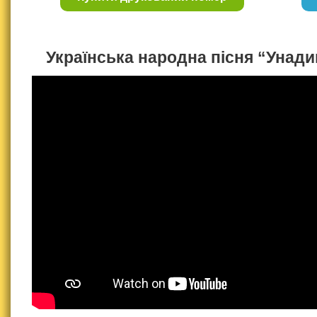
Українська народна пісня “Унад