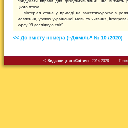
придумати вправи для фізкультхвилинки, що імітують 
цього птаха.
Матеріал стане у пригоді на заняттях/уроках з розв
мовлення, уроках української мови та читання, інтегрова
курсу “Я досліджую світ”.
<< До змісту номера (“Джміль” № 10 /2020)
©
Видавництво «Свiтич»
, 2014-2026.
Теле