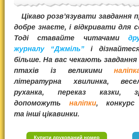
Цікаво розв’язувати завдання п
добре знаєте, і відкривати для 
Тоді ставайте читачами
др
журналу “Джміль”
і дізнайтес
більше. На вас чекають завдання
птахів із великими
наліпк
літературна хвилинка, весе
руханка, переказ казки, 
допоможуть
наліпки
, конкурс
та інші цікавинки.
Купити друкований номер