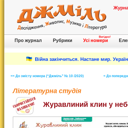
Журнал
Вигідно!
Про журнал
Рубрики
Усі номери
Еле
Війна закінчиться. Настане мир. Украї
<< До змісту номера (“Джміль” № 10 /2020)
< До попереднь
Літературна студія
Журавлиний клин у неб