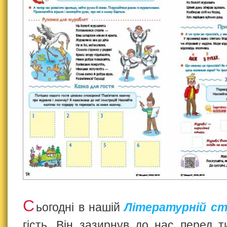
С
ьогодні в нашій
Літературній ст
гість. Він зазирнув до нас перед т