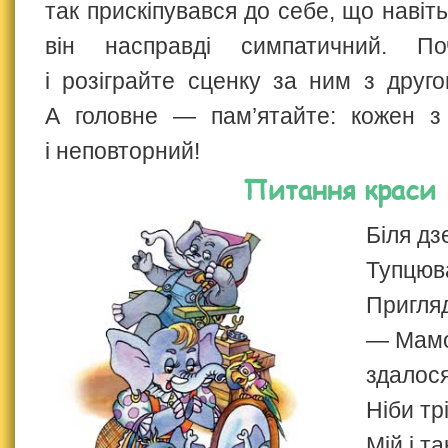
так прискіпувався до себе, що навіть
він насправді симпатичний. По
і розіграйте сценку за ним з друг
А головне — пам’ятайте: кожен 
і неповторний!
Питання краси
Біля дз
Тупцюв
Пригля
— Мамо
здалося
Ніби тр
Мій і та