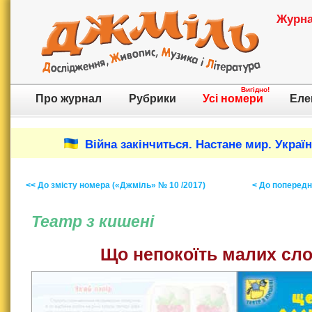
Журнал
Вигідно!
Про журнал
Рубрики
Усі номери
Еле
Війна закінчиться. Настане мир. Украї
<< До змісту номера («Джміль» № 10 /2017)
< До попереднь
Театр з кишені
Що непокоїть малих сл