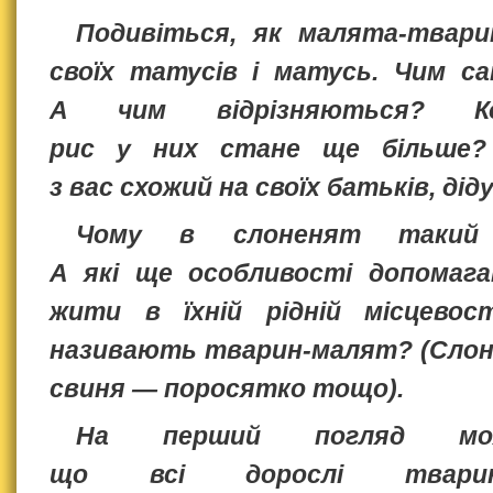
Подивіться, як малята-твар
своїх татусів і матусь. Чим са
А чим відрізняються? Ко
рис у них стане ще більше?
з вас схожий на своїх батьків, дід
Чому в слоненят такий 
А які ще особливості допомаг
жити в їхній рідній місцевос
називають тварин-малят?
(Слон
свиня — поросятко тощо).
На перший погляд мож
що всі дорослі тварин