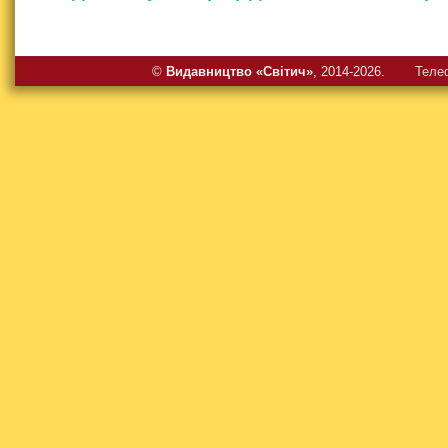
©
Видавництво «Свiтич»
, 2014-2026.
Теле