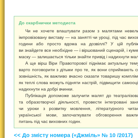
До скарбнички методиста
Чи не хочете влаштувати разом з малятами невел
імпровізовану виставу — на занятті чи уроці, під час вихо
години або просто вдома на дозвіллі? У цій публік
ви знайдете все необхідне — і віршований сценарій, і кум
маску — залишається тільки знайти привід і надихнути мал
А ще вірш Віри Правоторової піднімає актуальну те
варто поговорити з дітьми про те, як вони сприймають 
зовнішність, як важливо вчасно сказати товаришу комплім
як теплі слова можуть підняти настрій, підвищити самооці
надихнути на добрі вчинки.
Публікація допоможе залучити малят до театралізов
та образотворчої діяльності, провести інтегровані зан
чи уроки з розвитку мовлення, літературного чита
української мови, започаткувати обговорення важл
питань під час виховних годин.
<< До змісту номера («Джміль» № 10 /2017)