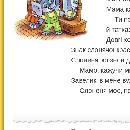
Мама к
— Ти п
й татка
Довгі х
Знак слонячої крас
Слоненятко знов д
— Мамо, кажучи м
Завеликі в мене ву
— Слоненя моє, 