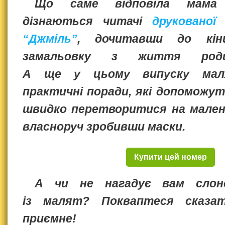
Що саме відповіла мама с
дізнаються читачі
друкованої
“Джміль”
, дочитавши до кі
замальовку з життя роди
А ще у цьому випуску мал
практичні поради, які допоможут
швидко перетворитися на мален
власноруч зробивши маски.
Купити цей номер
А чи не нагадує вам слон
із малят? Покваптеся сказа
приємне!