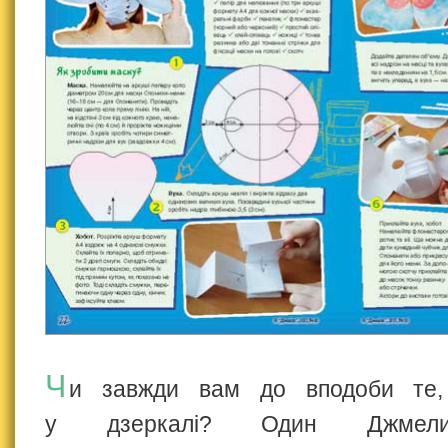
Ч
и завжди вам до вподоби те
у дзеркалі? Один Джмели