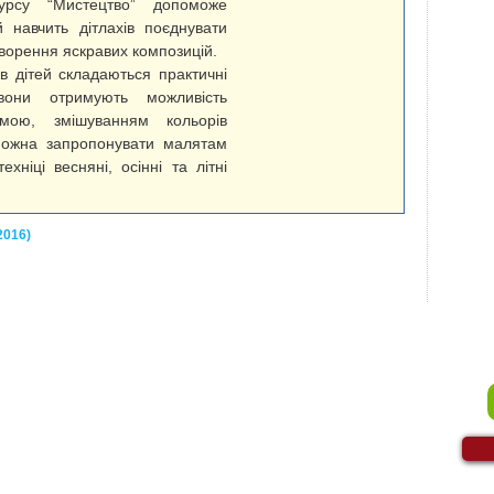
 курсу “Мистецтво” допоможе
 навчить дітлахів поєднувати
ворення яскравих композицій.
 в дітей складаються практичні
вони отримують можливість
мою, змішуванням кольорів
можна запропонувати малятам
ехніці весняні, осінні та літні
2016)