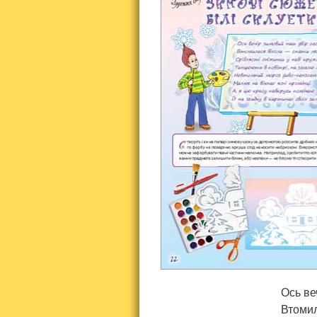
Ось ве
Втомил