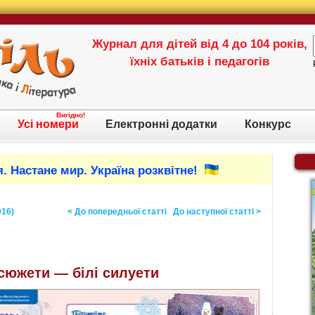
Журнал для дітей від 4 до 104 років,
їхніх батьків і педагогів
Вигідно!
Усі номери
Електронні додатки
Конкурс
. Настане мир. Україна розквітне!
016)
< До попередньої статті
До наступної статті >
сюжети — білі силуети