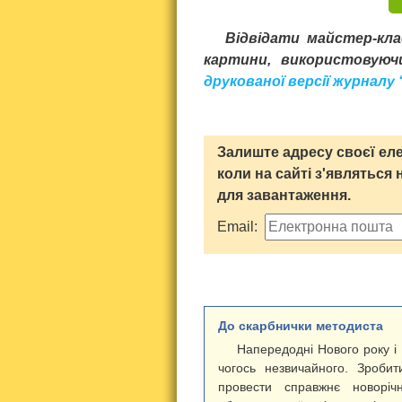
Відвідати майстер-кла
картини, використовуюч
друкованої версії журналу
Залиште адресу своєї еле
коли на сайті з'являться 
для завантаження.
Email:
До скарбнички методиста
Напередодні Нового року і 
чогось незвичайного. Зроби
провести справжнє новорі