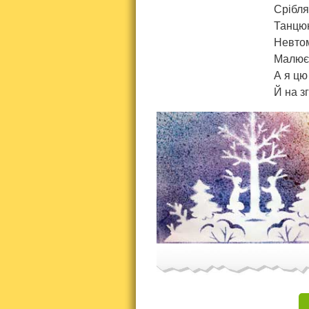
Срібля
Танцюю
Невтом
Малює 
А я цю
Й на з