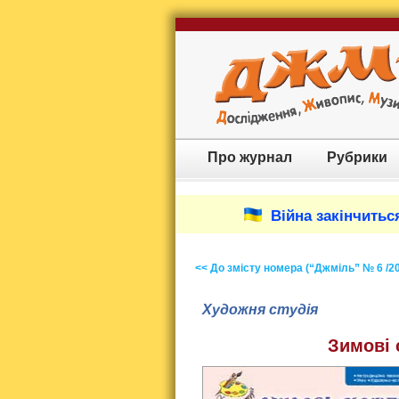
Про журнал
Рубрики
Війна закінчиться
<< До змісту номера (“Джміль” № 6 /2
Художня студія
Зимові 