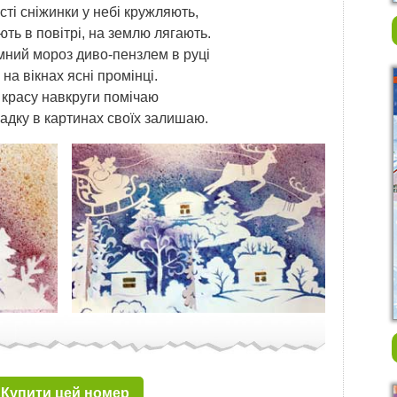
сті сніжинки у небі кружляють,
ть в повітрі, на землю лягають.
ний мороз диво-пензлем в руці
на вікнах ясні промінці.
 красу навкруги помічаю
гадку в картинах своїх залишаю.
Купити цей номер