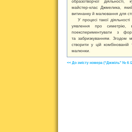
образотворчої діяльності,
майстер-клас Джмелика, який
витинанку й малювання для ст
У процесі такої діяльності
уявлення про симетрію, 
поекспериментувати з фор
та забризкуванням. Згодом 
створити у цій комбінованій т
малюнки.
<< До змісту номера (“Джміль” № 6 /