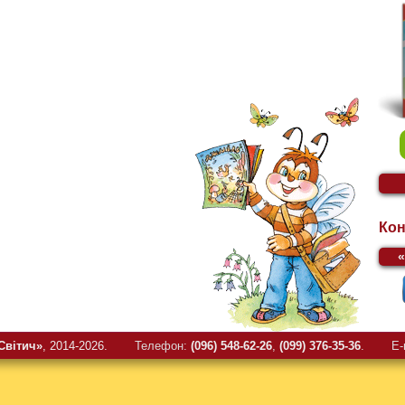
Кон
Свiтич»
, 2014-2026.
Телефон:
(096) 548-62-26
,
(099) 376-35-36
.
E-