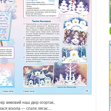
чір зимовий наш двір огортає,
ася віхола — спати лягає…