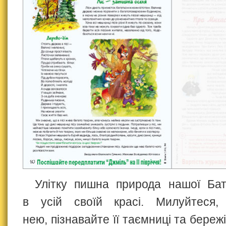
Улітку пишна природа нашої Бат
в усій своїй красі. Милуйтеся,
нею, пізнавайте її таємниці та береж