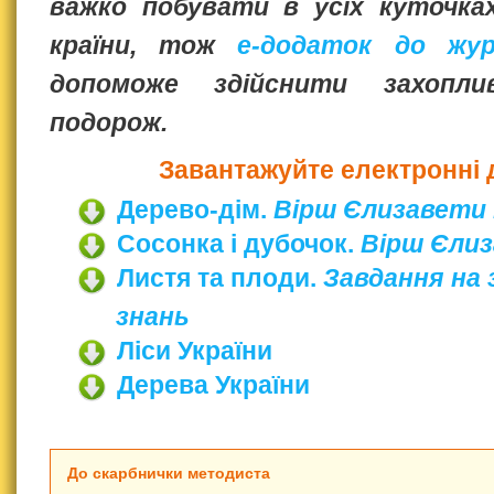
важко побувати в усіх куточках
країни, тож
е‑додаток до жур
допоможе здійснити захопли
подорож.
Завантажуйте електронні 
Дерево‑дім.
Вірш Єлизавети
Сосонка і дубочок.
Вірш Єлиз
Листя та плоди.
Завдання на 
знань
Ліси України
Дерева України
До скарбнички методиста