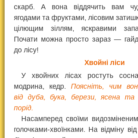
скарб. А вона віддячить вам чу
ягодами та фруктами, лісовим затиш
цілющим зіллям, яскравими запа
Почати можна просто зараз — гай
до лісу!
Хвойні ліси
У хвойних лісах ростуть сосна
модрина, кедр.
Поясніть, чим вон
від дуба, бука, берези, ясена та
порід.
Насамперед своїми видозмінени
голочками-хвоїнками. На відміну ві