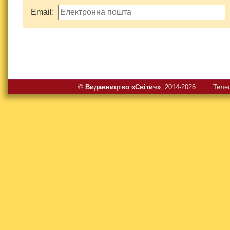
Email:
©
Видавництво «Свiтич»
, 2014-2026.
Теле