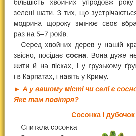
більшість хвойних упродовж року 
зелені шати. З тих, що зустрічаються 
модрина щороку змінює своє вбра
раз на 5–7 років.
Серед хвойних дерев у нашій кра
звісно, посідає
сосна
. Вона дуже н
жити й на пісках, і у грузькому ґр
і в Карпатах, і навіть у Криму.
► А у вашому місті чи селі є сос
Яке там повітря?
Сосонка і дубочок
Спитала сосонка