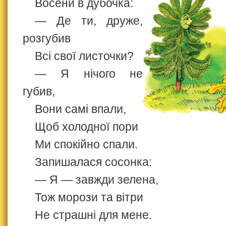
Восени в дубочка:
— Де ти, друже,
розгубив
Всі свої листочки?
— Я нічого не
губив,
Вони самі впали,
Щоб холодної пори
Ми спокійно спали.
Запишалася сосонка:
— Я — завжди зелена,
Тож морози та вітри
Не страшні для мене.