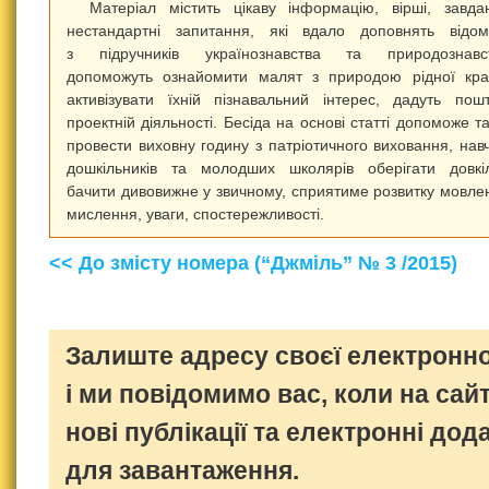
Матеріал містить цікаву інформацію, вірші, завда
нестандартні запитання, які вдало доповнять відом
з підручників українознавства та природознавст
допоможуть ознайомити малят з природою рідної кра
активізувати їхній пізнавальний інтерес, дадуть пош
проектній діяльності. Бесіда на основі статті допоможе т
провести виховну годину з патріотичного виховання, нав
дошкільників та молодших школярів оберігати довкі
бачити дивовижне у звичному, сприятиме розвитку мовле
мислення, уваги, спостережливості.
<< До змісту номера (“Джміль” № 3 /2015)
Залиште адресу своєї електронно
і ми повідомимо вас, коли на сайт
нові публікації та електронні дод
для завантаження.