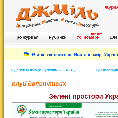
Журнал
Вигідно!
Про журнал
Рубрики
Усі номери
Еле
Війна закінчиться. Настане мир. Украї
<< До змісту номера (“Джміль” № 3 /2015)
< До попереднь
Клуб допитливих
Зелені простори Укр