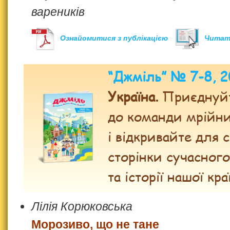
вареників
Ознайомитися з публікацією
Читат
“Джміль” № 7-8, 
Україна.
Приєднуй
до команди мрійни
і відкривайте для с
сторінки сучасног
та історії нашої кра
Лілія Корюковська
Морозиво, що не тане