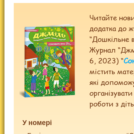
Читайте нов
додатка до 
“Дошкільне в
Журнал “Джм
6, 2023) “
Со
містить мате
які допомож
організувати
роботи з діт
У номері