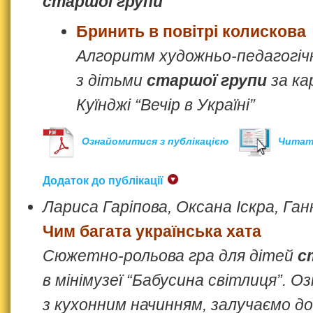
старшої групи
Бринить в повітрі колискова
Алгоритм художньо-педагогічн
з дітьми
старшої групи
за ка
Куїнджі “Вечір в Україні”
Ознайомитися з публікацією
Читат
Додаток до публікації
Лариса Гаріпова, Оксана Іскра, Га
Чим багата українська хата
Сюжетно-рольова гра для дітей
с
в мінімузеї “Бабусина світлиця”. 
з кухонним начинням, залучаємо до