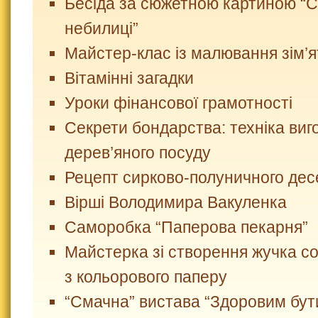
Бесіда за сюжетною картиною “С
небилиці”
Майстер-клас із малювання зім’
Вітамінні загадки
Уроки фінансової грамотності
Секрети бондарства: техніка виг
дерев’яного посуду
Рецепт сирково-полуничного дес
Вірші Володимира Вакуленка
Саморобка “Паперова пекарня”
Майстерка зі створення жучка с
з кольорового паперу
“Смачна” вистава “Здоровим бут