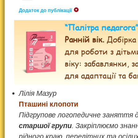
Додаток до публікації
“Палітра педагога
Ранній вік.
Добірка 
для роботи з дітьм
віку: забавлянки, з
для адаптації та б
Лілія Мазур
Пташині клопоти
Підгрупове логопедичне заняття 
старшої групи
. Закріплюємо знан
рідного краю, перелітних та осіли