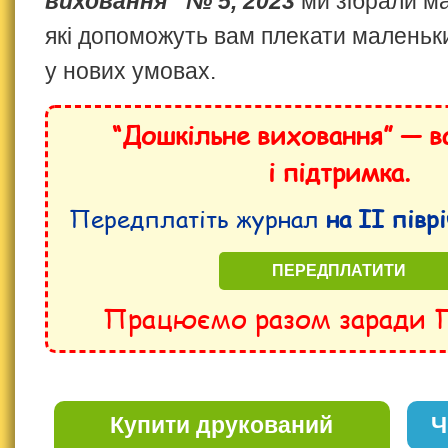
виховання” № 5, 2023
ми зібрали ма
які допоможуть вам плекати маленьк
у нових умовах.
“Дошкільне виховання” — в
і підтримка.
Передплатіть журнал
на II півр
ПЕРЕДПЛАТИТИ
Працюємо разом заради 
Купити друкований
Ч