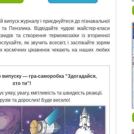
 випуск журналу і приєднуйтеся до пізнавальної
 та Пензлика. Відвідайте чудові майстер-класи
видів та створення термомозаїки із вторинної
лухайте, як звучить всесвіт, і заспівайте зорям
их космічних цікавинок чекають на наших любих
 випуску — гра-саморобка “Здогадайся,
хто ти”!
 уяву, увагу, кмітливість та швидкість реакції.
рузів та дорослих! Буде весело!