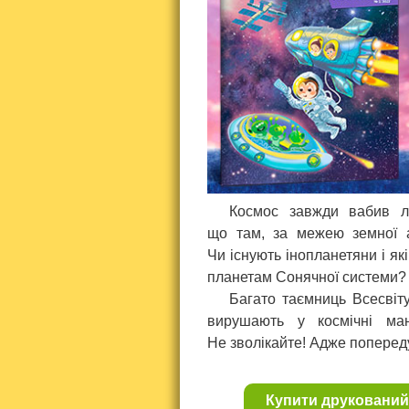
Космос завжди вабив лю
що там, за межею земної а
Чи існують інопланетяни і які
планетам Сонячної системи? 
Багато таємниць Всесвіту
вирушають у космічні ман
Не зволікайте! Адже попереду
Купити друкований