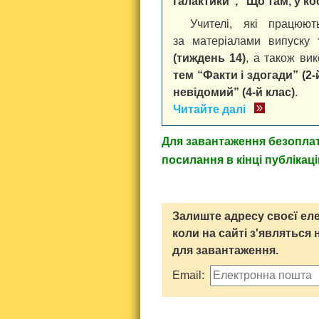
галактики”, “Що там, у к
Учителі, які працю
за матеріалами випуску
(тиждень 14)
, а також вик
тем “Факти і здогади” (2-
невідомий” (4-й клас)
.
Читайте далі
Для завантаження
безопла
посилання в кінці публікац
Залиште адресу своєї еле
коли на сайті з'являться 
для завантаження.
Email: