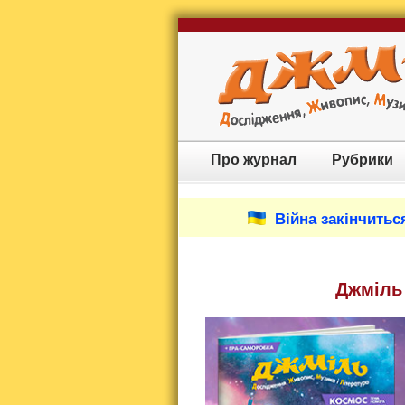
Про журнал
Рубрики
Війна закінчиться
Джміль