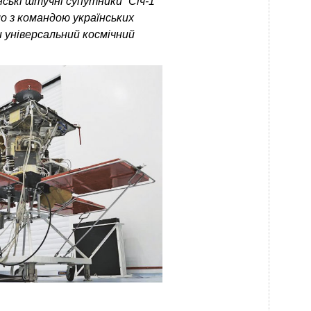
ські штучні супутники “Січ-1”
мо з командою українських
и універсальний космічний