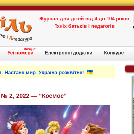
Журнал для дітей від 4 до 104 років,
їхніх батьків і педагогів
Вигідно!
Усі номери
Електронні додатки
Конкурс
. Настане мир. Україна розквітне!
 № 2
, 2022 — “Космос”