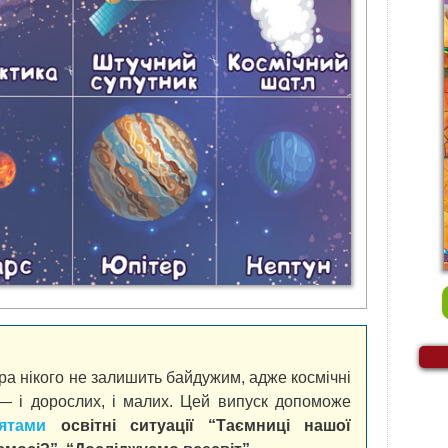
ра нікого не залишить байдужим, адже космічні
— і дорослих, і малих. Цей випуск допоможе
ятами
освітні ситуації “Таємниці нашої