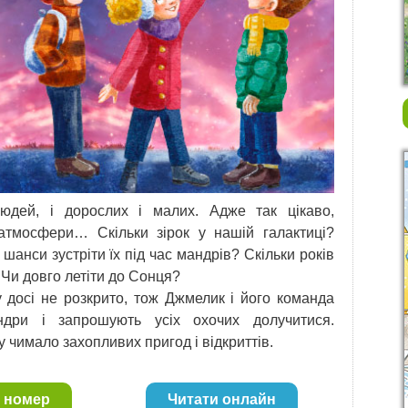
дей, і дорослих і малих. Адже так цікаво,
тмосфери… Скільки зірок у нашій галактиці?
 шанси зустріти їх під час мандрів? Скільки років
Чи довго летіти до Сонця?
 досі не розкрито, тож Джмелик і його команда
дри і запрошують усіх охочих долучитися.
 чимало захопливих пригод і відкриттів.
 номер
Читати онлайн