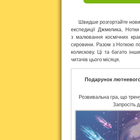
Швидше розгортайте новий
експедиції Джмелика, Нотки
з малювання космічних крає
сировини. Разом з Ноткою пос
колискову. Ці та багато інш
читачів цього місяця.
Подарунок лютневого
Розвивальна гра, що тренує
Запросіть д