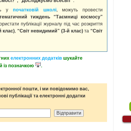
осмосі?”, “Досліджуємо всесвіт”
.
ють у
початковій школі
, можуть провести
тематичний тиждень “Таємниці космосу”
ористати публікації журналу під час розкриття
й клас)
,
“Світ невидимий” (3-й клас)
та
“Світ
тних
електронних додатків
шукайте
ій із позначкою
.
ктронної пошти, і ми повідомимо вас,
нові публікації та електронні додатки