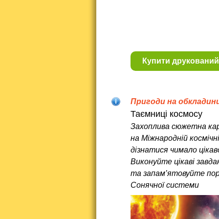
Купити друкований
Пригоди на обкладинц
Таємниці космосу
Захоплива сюжетна кар
на Міжнародній космічні
дізнатися чимало цікав
Виконуйте цікаві завда
та запам’ятовуйте по
Сонячної системи