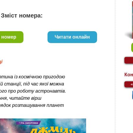
Зміст номера:
 номер
Читати онлайн
і
Кон
тина із космічною пригодою
й станції, під час якої можна
ого про роботу астронавтів.
ння, читайте вірш
рядок розташування планет