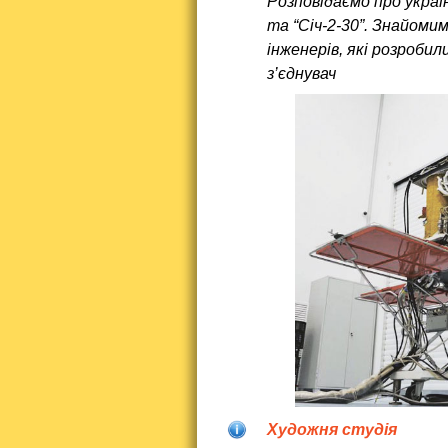
Розповідаємо про україн
та “Січ-2-30”. Знайоми
інженерів, які розробил
з’єднувач
Художня студія