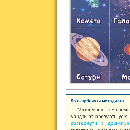
До скарбнички методиста
Ми впевнені: тема номе
мандри зачаровують усіх 
розгорнути з дошкільн