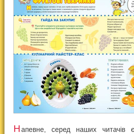
H
апевне, серед наших читачів є