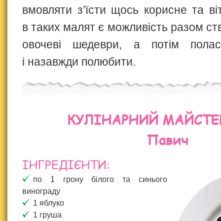
вмовляти з’їсти щось корисне та ві
в таких малят є можливість разом с
овочеві шедеври, а потім пол
і назавжди полюбити.
КУЛІНАРНИЙ МАЙСТЕ
Павич
ІНГРЕДІЄНТИ:
по 1 грону білого та синього
винограду
1 яблуко
1 груша