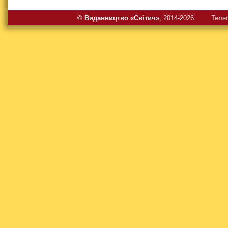
©
Видавництво «Свiтич»
, 2014-2026.
Теле