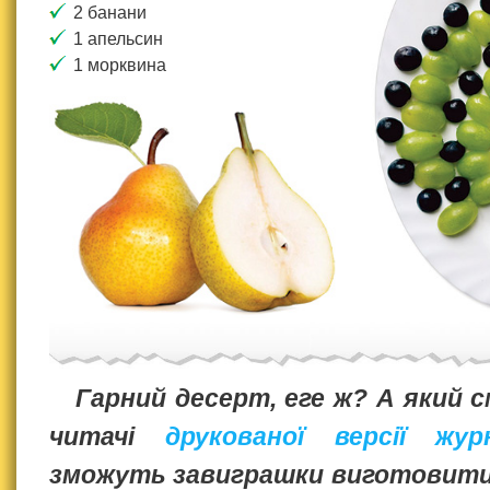
2 банани
1 апельсин
1 морквина
Гарний десерт, еге ж? А який с
читачі
друкованої версії жу
зможуть завиграшки виготовити 