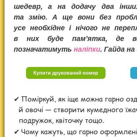
шедевр, а на додачу два інш
та змію. А ще вони без проб
усе необхідне і нічого не пере
в них буде пам’ятка, де вс
позначатимуть
наліпки
. Гайда на
Купити друкований номер
Поміркуй, як іще можна гарно оз
й овочі — створити кумедного їжа
подружок, квіточку тощо.
Чому кажуть, що гарно оформлені