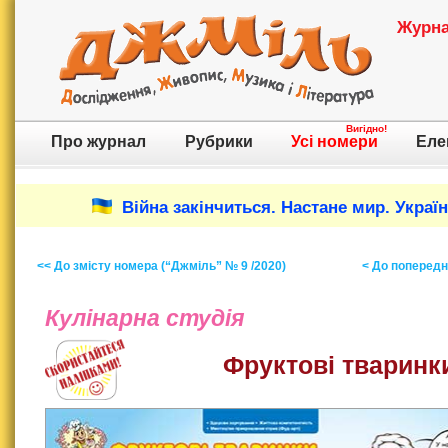
Журнал
Вигідно!
Про журнал
Рубрики
Усі номери
Еле
Війна закінчиться. Настане мир. Украї
<< До змісту номера (“Джміль” № 9 /2020)
< До попереднь
Кулінарна студія
Фруктові тваринк