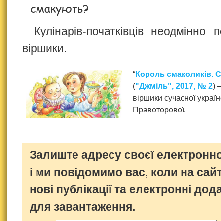
смакують?
Кулінарів-початківців неодмінно 
віршики.
“
Король смаколиків. 
(
"Джміль", 2017, № 2
) 
віршики сучасної україн
Правоторової.
Залиште адресу своєї електронно
і ми повідомимо вас, коли на сайт
нові публікації та електронні дод
для завантаження.