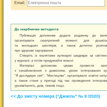
Email:
До скарбнички методиста
Публікація допоможе додати родзинку до занят
організувати сюрпризний момент для дошкіль
та молодших школярів, а також дотепно розпові
про здорове харчування.
Створіть із малятами кулінарні шедеври за світли
у журналі, а потім придумайте власні.
Матеріал допоможе цікаво провести заня
з ознайомлення з довкіллям, уроки інтегрованих ку
“Я досліджую світ”, “Мистецтво”, організувати освітні ситуа
а також стане у пригоді під час проведення інтегров
уроків/занять, днів, тижнів тощо.
<< До змісту номера (“Джміль” № 9 /2020)