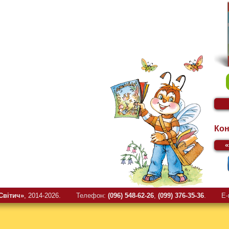
Кон
Свiтич»
, 2014-2026.
Телефон:
(096) 548-62-26
,
(099) 376-35-36
.
E-