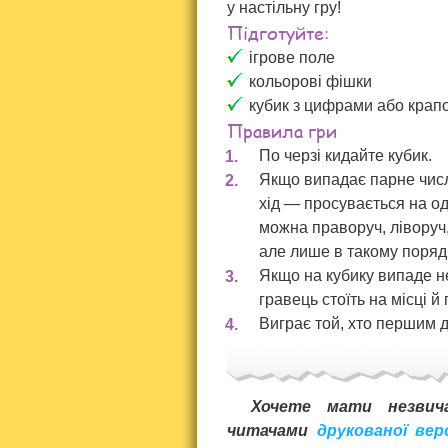
у настільну гру!
Підготуйте:
ігрове поле
кольорові фішки
кубик з цифрами або крап
Правила гри
По черзі кидайте кубик.
Якщо випадає парне числ
хід — просувається на од
можна праворуч, ліворуч,
але лише в такому поряд
Якщо на кубику випаде н
гравець стоїть на місці й 
Виграє той, хто першим д
Хочете мати незвич
читачами
друкованої вер