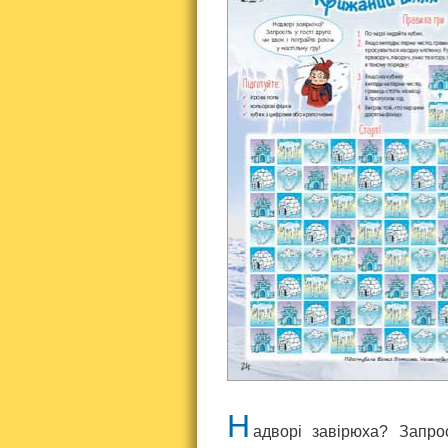
Н
адворі завірюха? Запро