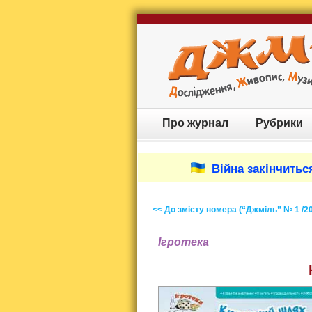
Про журнал
Рубрики
Війна закінчиться
<< До змісту номера (“Джміль” № 1 /2
Ігротека