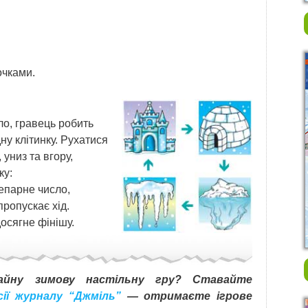
очками.
о, гравець робить
ну клітинку. Рухатися
 униз та вгору,
ку:
епарне число,
пропускає хід.
осягне фінішу.
айну зимову настільну гру? Ставайте
сії журналу “Джміль”
— отримаєте ігрове