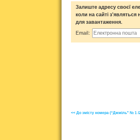
Залиште адресу своєї еле
коли на сайті з'являться 
для завантаження.
Email:
<< До змісту номера (“Джміль” № 1 /