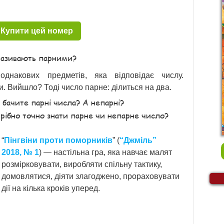
Купити цей номер
 називають парними?
 однакових предметів, яка відповідає числу.
. Вийшло? Тоді число парне: ділиться на два.
 бачите парні числа? А непарні?
рібно точно знати парне чи непарне число?
“
Пінгвіни проти поморників
” (
“Джміль”
2018, № 1
) — настільна гра, яка навчає малят
розмірковувати, виробляти спільну тактику,
домовлятися, діяти злагоджено, прораховувати
дії на кілька кроків уперед.