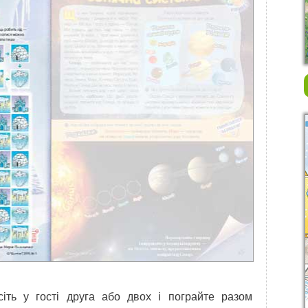
сіть у гості друга або двох і пограйте разом