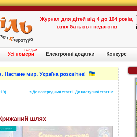
Журнал для дітей від 4 до 104 років,
їхніх батьків і педагогів
Вигідно!
Усі номери
Електронні додатки
Конкурс
. Настане мир. Україна розквітне!
019)
< До попередньої статті
До наступної статті >
Крижаний шлях