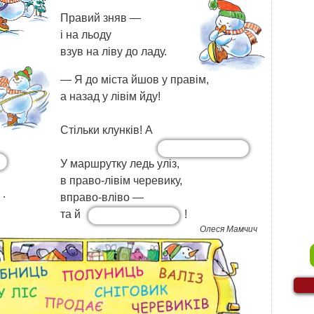
Правий зняв —
і на льоду
взув на ліву до ладу.
— Я до міста йшов у правім,
а назад у лівім йду!
Стільки клунків! А
!
У маршрутку ледь уліз,
в право-лівім черевику,
.
вправо-вліво —
та й
!
Олеся Мамчич