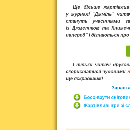
Ще більше жартівлив
у журналі “Джміль” чита
стануть учасниками з
із Джмеликом та Книжечк
наперед” і дізнаються про
І тільки читачі друков
скористатися чудовими
н
ще яскравішим!
Заванта
Босо-взути снігови
Жартівливі ігри зі 