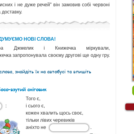
исних і не дуже речей” він замовив собі червоні
а доставку.
ДУМУЄМО НОВІ СЛОВА!
єра Джмелик і Книжечка міркували,
жечка запропонувала своєму другові ще одну гру.
лова, знайдіть їх на автобусі та впишіть
осо-взутий сніговик
Того є,
:
і сього є,
кожен хвалить щось своє,
тільки лівих черевиків
аніхто не
.