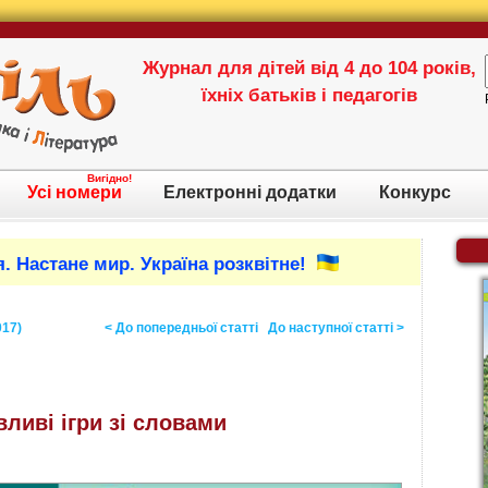
Журнал для дітей від 4 до 104 років,
їхніх батьків і педагогів
Вигідно!
Усі номери
Електронні додатки
Конкурс
. Настане мир. Україна розквітне!
017)
< До попередньої статті
До наступної статті >
вливі ігри зі словами