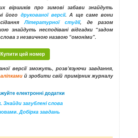
их віршиків про зимові забави знайдуть
чі його
друкованої версії
. А ще саме вони
асідання
Літературної студії
, де разом
ою знайдуть несподівані відгадки “задом
 слова з незвичною назвою “омоніми”.
Купити цей номер
аної версії зможуть, розв’язуючи завдання,
аліпками
й зробити свій примірник журналу
жуйте електронні додатки
к.
Знайди загублені слова
словами.
Добірка завдань