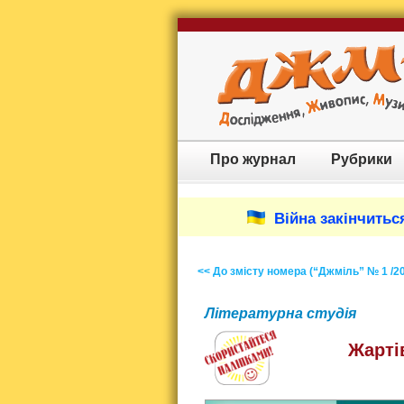
Про журнал
Рубрики
Війна закінчиться
<< До змісту номера (“Джміль” № 1 /2
Літературна студія
Жарті