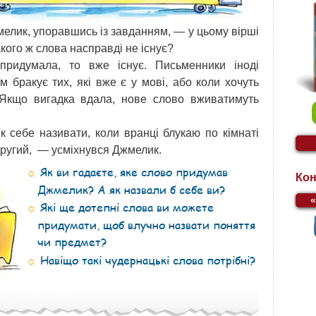
лик, упоравшись із завданням, — у цьому вірші
акого ж слова насправді не існує?
ридумала, то вже існує. Письменники іноді
м бракує тих, які вже є у мові, або коли хочуть
 Якщо вигадка вдала, нове слово вживатимуть
 себе називати, коли вранці блукаю по кімнаті
другий, — усміхнувся Джмелик.
Як ви гадаєте, яке слово придумав
Кон
Джмелик? А як назвали б себе ви?
Які ще дотепні слова ви можете
придумати, щоб влучно назвати поняття
чи предмет?
Навіщо такі чудернацькі слова потрібні?