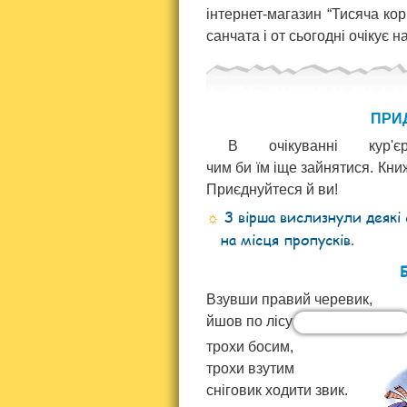
інтернет-магазин “Тисяча кор
санчата і от сьогодні очікує н
ПРИ
В очікуванні кур'
чим би їм іще зайнятися. Кни
Приєднуйтеся й ви!
З вірша вислизнули деякі с
на місця пропусків.
Б
Взувши правий черевик,
йшов по лісу
трохи босим,
трохи взутим
сніговик ходити звик.