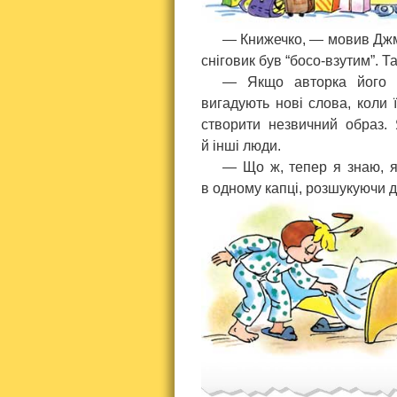
— Книжечко, — мовив Джме
сніговик був “босо-взутим”. Т
— Якщо авторка його п
вигадують нові слова, коли ї
створити незвичний образ.
й інші люди.
— Що ж, тепер я знаю, як
в одному капці, розшукуючи 