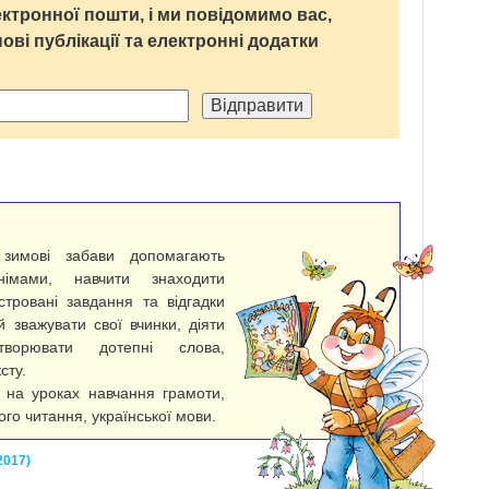
ктронної пошти, і ми повідомимо вас,
нові публікації та електронні додатки
 зимові забави допомагають
імами, навчити знаходити
стровані завдання та відгадки
й зважувати свої вчинки, діяти
ворювати дотепні слова,
сту.
і на уроках навчання грамоти,
го читання, української мови.
2017)