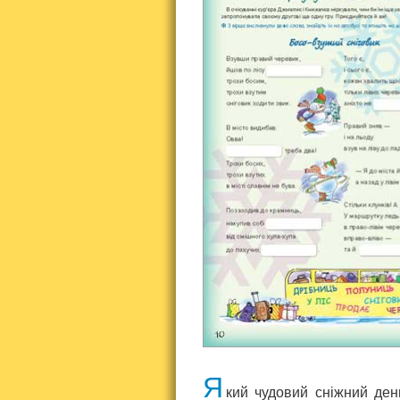
Я
кий чудовий сніжний де