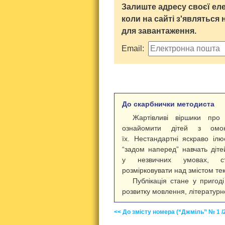
Залиште адресу своєї еле
коли на сайті з'являться 
для завантаження.
Email:
До скарбнички методиста
Жартівливі віршики про
ознайомити дітей з омон
їх. Нестандартні яскраво ілю
“задом наперед” навчать діте
у незвичних умовах, ст
розмірковувати над змістом тек
Публікація стане у пригод
розвитку мовлення, літературно
<< До змісту номера (“Джміль” № 1 /