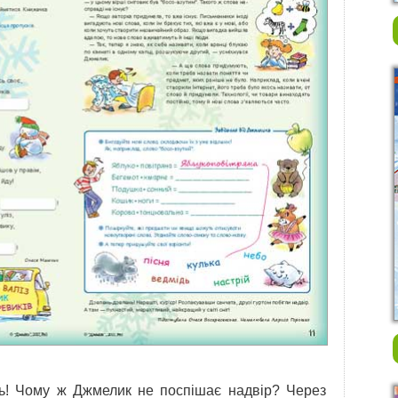
нь! Чому ж Джмелик не поспішає надвір? Через