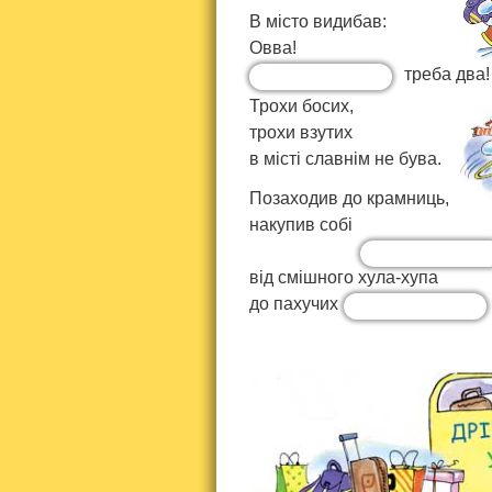
В місто видибав:
Овва!
треба два!
Трохи босих,
трохи взутих
в місті славнім не бува.
Позаходив до крамниць,
накупив собі
:
від смішного хула-хупа
до пахучих