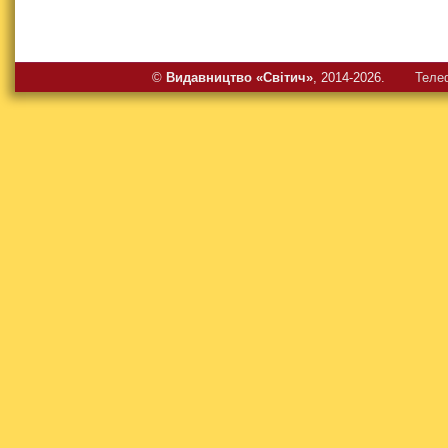
©
Видавництво «Свiтич»
, 2014-2026.
Теле