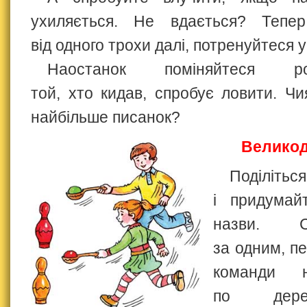
ухиляється. Не вдається? Тепер
від одного трохи далі, потренуйтеся у
Наостанок поміняйтеся р
той, хто кидав, спробує ловити. Ч
найбільше писанок?
Великод
Поділітьс
і придумай
назви. С
за одним, пе
команди н
по дерев