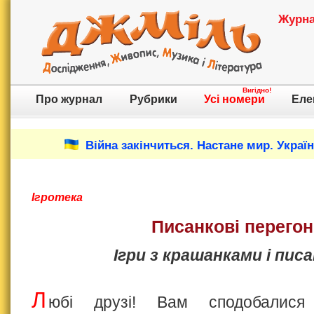
Журнал
Вигідно!
Про журнал
Рубрики
Усі номери
Еле
Війна закінчиться. Настане мир. Украї
Ігротека
Писанкові перего
Ігри з крашанками і пис
Л
юбі друзі! Вам сподобалися 