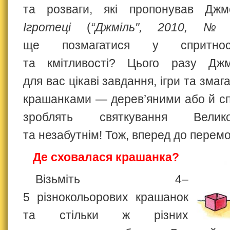
та розваги, які пропонував Джм
Ігротеці
(
“Джміль", 2010, 
ще позмагатися у спритност
та кмітливості? Цього разу Джм
для вас цікаві завдання, ігри та змаг
крашанками — дерев’яними або й спр
зроблять святкування Велик
та незабутнім! Тож, вперед до перемо
Де сховалася крашанка?
Візьміть 4–
5 різнокольорових крашанок
та стільки ж різних