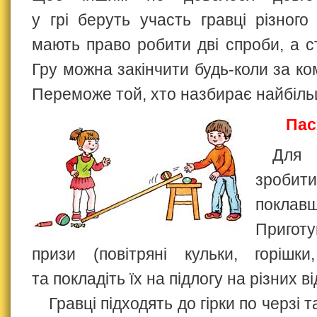
у грі беруть участь гравці різного
мають право робити дві спроби, а с
Гру можна закінчити будь-коли за к
Переможе той, хто назбирає найбіль
Пас
Для 
зробити
поклавш
Приготу
призи (повітряні кульки, горішк
та покладіть їх на підлогу на різних ві
Гравці підходять до гірки по черзі т