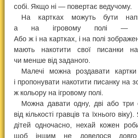
собі. Якщо ні — повертає ведучому.
На картках можуть бути напи
а на ігровому полі — цифр
Або ж і на картках, і на полі зображе
мають накотити свої писанки на
чи менше від заданого.
Малечі можна роздавати картки 
і пропонувати накотити писанку на 
ж кольору на ігровому полі.
Можна давати одну, дві або три
від кількості гравців та їхнього віку)
дітей одночасно, нехай кожен роб
щоб іншим не довелося довго