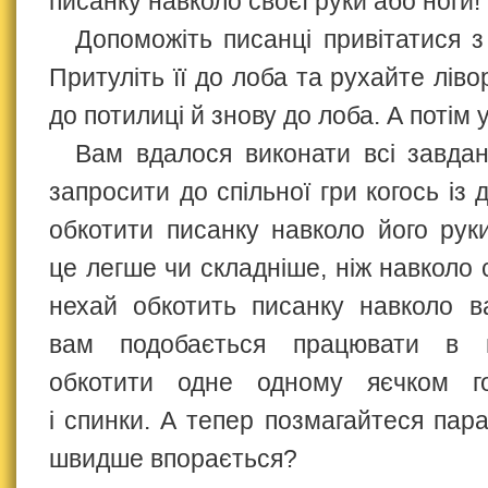
писанку навколо своєї руки або ноги!
Допоможіть писанці привітатися з
Притуліть її до лоба та рухайте лів
до потилиці й знову до лоба. А потім у
Вам вдалося виконати всі завда
запросити до спільної гри когось із 
обкотити писанку навколо його руки
це легше чи складніше, ніж навколо
нехай обкотить писанку навколо в
вам подобається працювати в п
обкотити одне одному яєчком го
і спинки. А тепер позмагайтеся пар
швидше впорається?