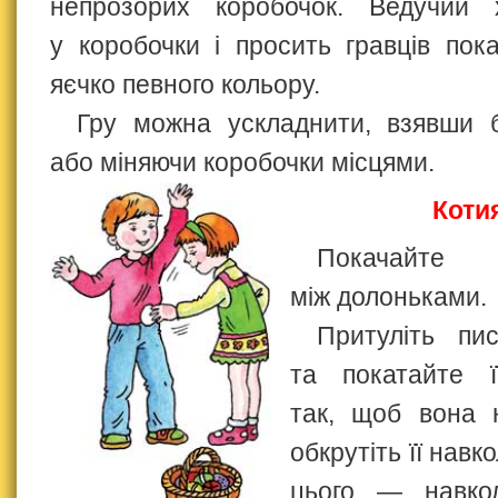
непрозорих коробочок. Ведучий 
у коробочки і просить гравців пок
яєчко певного кольору.
Гру можна ускладнити, взявши 
або міняючи коробочки місцями.
Коти
Покачай
між долоньками.
Притуліть пи
та покатайте ї
так, щоб вона 
обкрутіть її навко
цього — навко