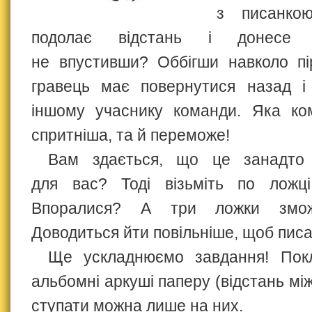
з писанко
подолає відстань і донесе 
не впустивши? Оббігши навколо пір
гравець має повернутися назад і
іншому учаснику команди. Яка ко
спритніша, та й переможе!
Вам здається, що це занадто 
для вас? Тоді візьміть по ложц
Впоралися? А три ложки змож
Доводиться йти повільніше, щоб писа
Ще ускладнюємо завдання! Пок
альбомні аркуші паперу (відстань мі
ступати можна лише на них.