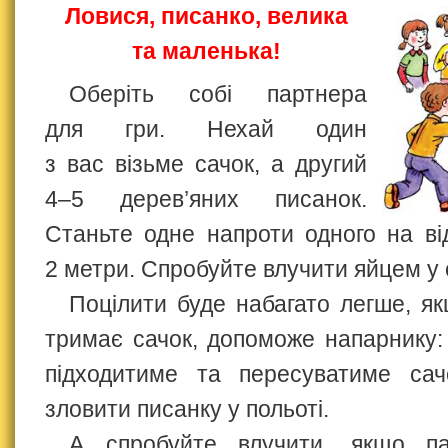
Ловися, писанко, велика
та маленька!
Оберіть собі партнера
для гри. Нехай один
з вас візьме сачок, а другий
4–5 дерев’яних писанок.
Станьте одне напроти одного на ві
2 метри. Спробуйте влучити яйцем у 
Поцілити буде набагато легше, як
тримає сачок, допоможе напарнику:
підходитиме та пересуватиме сач
зловити писанку у польоті.
А спробуйте влучити, якщо па