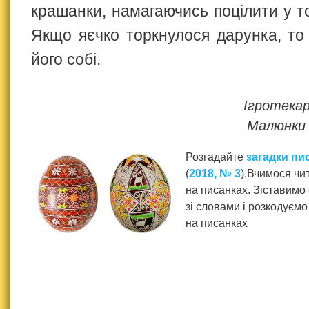
крашанки, намагаючись поцілити у т
Якщо яєчко торкнулося дарунка, то
його собі.
Ігротека
Малюнк
Розгадайте
загадки пи
(
2018, № 3
).Вчимося чи
на писанках. Зіставимо
зі словами і розкодуєм
на писанках