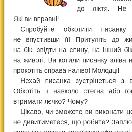
до ліктя. Не 
Які ви вправні!
Спробуйте обкотити писанку
не впустивши її! Притуліть до жи
на бік, звідти на спину, на інший бік
на животі. Ви котили писанку зліва
прокотіть справа наліво! Молодці!
Нехай писанка зустрінеться з 
Обкотіть її навколо стегна або г
втримати яєчко? Чому?
Цікаво, чи зможете ви виконати ц
не дивитиметеся, що робите? Заплющ