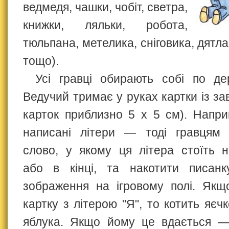
ведмедя, чашки, чобіт, светра,
книжки, ляльки, робота,
тюльпана, метелика, сніговика, дятла
тощо).
Усі гравці обирають собі по дер
Ведучий тримає у руках картки із з
карток приблизно 5 х 5 см). Напри
написані літери — тоді гравцям 
слово, у якому ця літера стоїть 
або в кінці, та накотити писанк
зображення на ігровому полі. Якщ
картку з літерою "Я", то котить яє
яблука. Якщо йому це вдається —