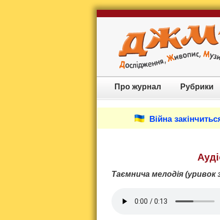
Про журнал
Рубрики
Війна закінчиться
Ауді
Таємнича мелодія (уривок з 