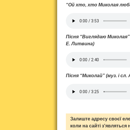
“Ой хто, хто Миколая люби
Пісня “Виглядаю Миколая” 
Е. Литвина)
Пісня “Миколай” (муз. і сл.
Залиште адресу своєї еле
коли на сайті з'являться 