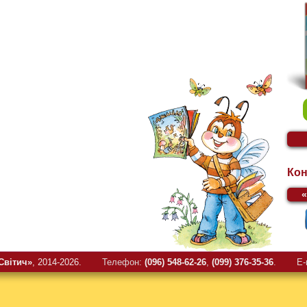
Кон
Свiтич»
, 2014-2026.
Телефон:
(096) 548-62-26
,
(099) 376-35-36
.
E-