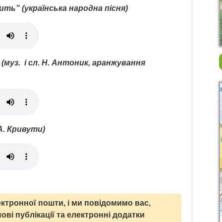
ть” (українська народна пісня)
(муз. і сл. Н. Антоник, аранжування
 А. Кривути)
ктронної пошти, і ми повідомимо вас,
нові публікації та електронні додатки