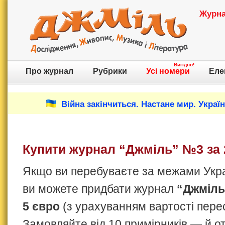
Журнал
Вигідно!
Про журнал
Рубрики
Усі номери
Еле
Війна закінчиться. Настане мир. Украї
Купити журнал “Джміль” №3 за 
Якщо ви перебуваєте за межами Украї
ви можете придбати журнал
“Джміль
5 євро
(з урахуванням вартості пере
Замовляйте від 10 примірників — й 