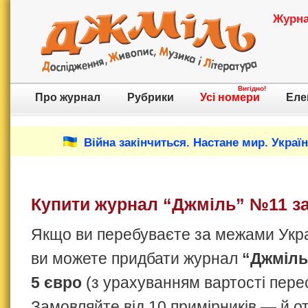
Журнал
Вигідно!
Про журнал
Рубрики
Усі номери
Еле
Війна закінчиться. Настане мир. Украї
Купити журнал “Джміль” №11 за
Якщо ви перебуваєте за межами Украї
ви можете придбати журнал
“Джміль
5 євро
(з урахуванням вартості пере
Замовляйте від 10 примірників — й 