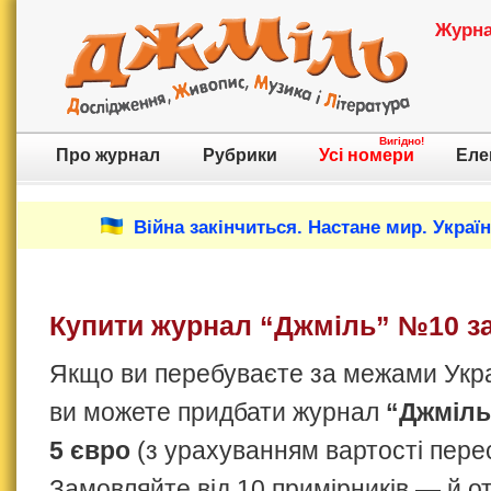
Журнал
Вигідно!
Про журнал
Рубрики
Усі номери
Еле
Війна закінчиться. Настане мир. Украї
Купити журнал “Джміль” №10 за
Якщо ви перебуваєте за межами Украї
ви можете придбати журнал
“Джміль
5 євро
(з урахуванням вартості пере
Замовляйте від 10 примірників — й 