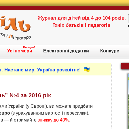
Журнал для дітей від 4 до 104 років,
їхніх батьків і педагогів
Вигідно!
Усі номери
Електронні додатки
Конкурс
. Настане мир. Україна розквітне!
ь” №4 за 2016 рік
ми України (у Європі), ви можете придбати
 євро
(з урахуванням вартості пересилки).
ків — й отримайте
знижку до 40%
.