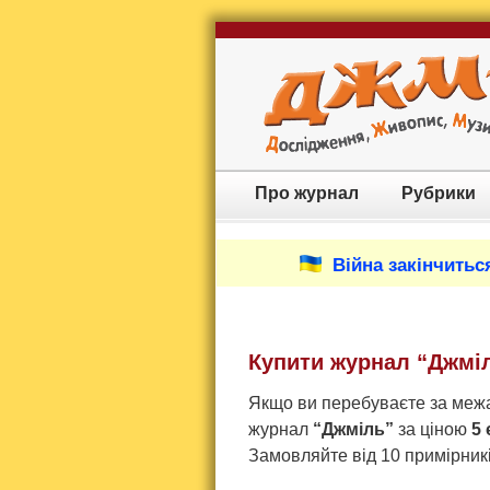
Про журнал
Рубрики
Війна закінчиться
Купити журнал “Джміл
Якщо ви перебуваєте за межа
журнал
“Джміль”
за ціною
5
Замовляйте від 10 примірни