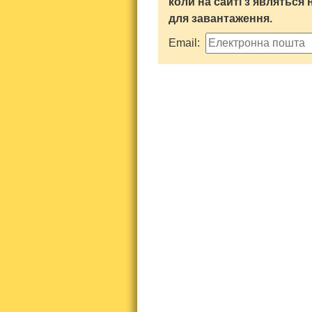
коли на сайті з'являться 
для завантаження.
Email: