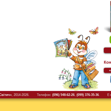
Кон
Свiтич»
, 2014-2026.
Телефон:
(096) 548-62-26
,
(099) 376-35-36
.
E-