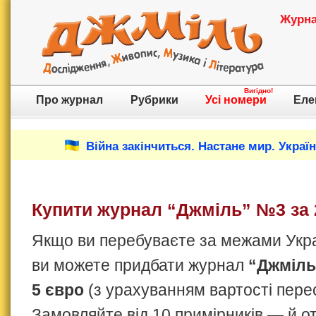
Журнал
Вигідно!
Про журнал
Рубрики
Усі номери
Еле
Війна закінчиться. Настане мир. Украї
Купити журнал “Джміль” №3 за 
Якщо ви перебуваєте за межами Украї
ви можете придбати журнал
“Джміль
5 євро
(з урахуванням вартості пере
Замовляйте від 10 примірників — й 