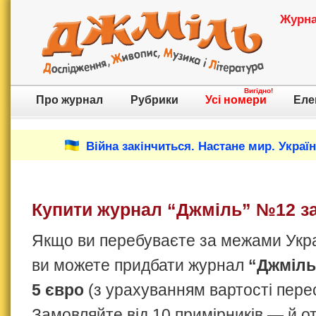
Журнал
Вигідно!
Про журнал
Рубрики
Усі номери
Еле
Війна закінчиться. Настане мир. Украї
Купити журнал “Джміль” №12 за
Якщо ви перебуваєте за межами Украї
ви можете придбати журнал
“Джміль
5 євро
(з урахуванням вартості пере
Замовляйте від 10 примірників — й 