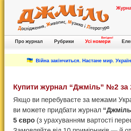
Журнал
Вигідно!
Про журнал
Рубрики
Усі номери
Еле
Війна закінчиться. Настане мир. Украї
Купити журнал “Джміль” №2 за 
Якщо ви перебуваєте за межами Украї
ви можете придбати журнал
“Джміль
5 євро
(з урахуванням вартості пере
Замовляйте від 10 примірників — й 