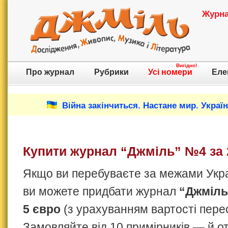
Журнал
Вигідно!
Про журнал
Рубрики
Усі номери
Еле
Війна закінчиться. Настане мир. Украї
Купити журнал “Джміль” №4 за 
Якщо ви перебуваєте за межами Украї
ви можете придбати журнал
“Джміль
5 євро
(з урахуванням вартості пере
Замовляйте від 10 примірників — й 