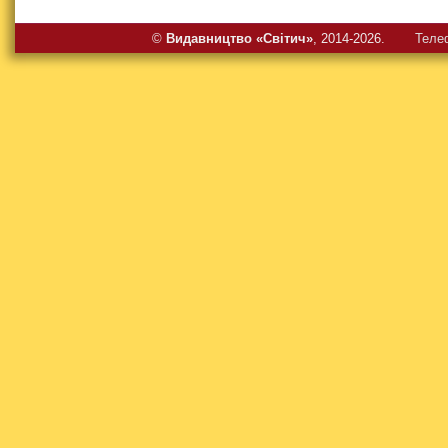
©
Видавництво «Свiтич»
, 2014-2026.
Теле