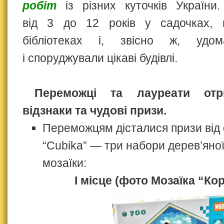
робіт
із різних куточків України.
від 3 до 12 років у садочках, ш
бібліотеках і, звісно ж, удо
і споруджували цікаві будівлі.
Переможці та лауреати отр
відзнаки та чудові призи.
Переможцям дісталися призи від
“Cubika” — три набори дерев’яної
мозаїки:
І місце (фото Мозаїка “Ко