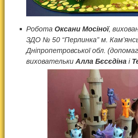
Робота
Оксани Мосіної
, вихова
ЗДО № 50 “Перлинка” м. Кам’янс
Дніпропетровської обл. (допома
виховательки
Алла Бєсєдіна
і
Т