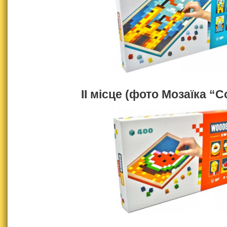
ІІ місце (фото Мозаїка “