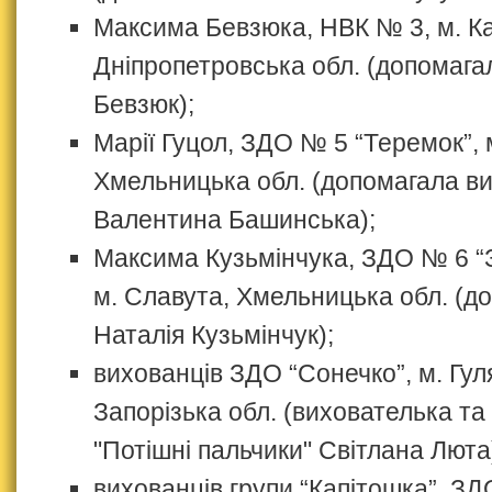
Максима Бевзюка, НВК № 3, м. Ка
Дніпропетровська обл. (допомага
Бевзюк);
Марії Гуцол, ЗДО № 5 “Теремок”, 
Хмельницька обл. (допомагала в
Валентина Башинська);
Максима Кузьмінчука, ЗДО № 6 “З
м. Славута, Хмельницька обл. (
Наталія Кузьмінчук);
вихованців ЗДО “Сонечко”, м. Гул
Запорізька обл. (вихователька та 
"Потішні пальчики" Світлана Люта
вихованців групи “Капітошка”, ЗД