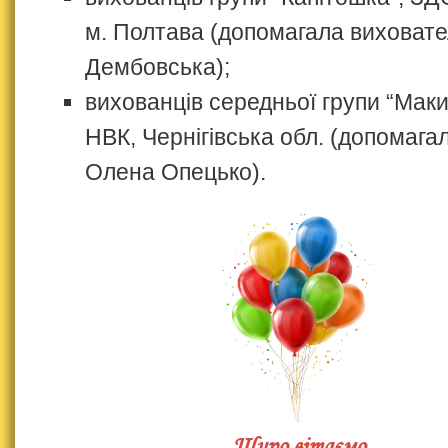
м. Полтава (допомагала виховат
Дембовська);
вихованців середньої групи “Маки
НВК, Чернігівська обл. (допомага
Олена Опецько).
Щиро вітаємо