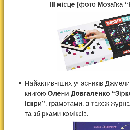
ІІІ місце (фото Мозаїка 
Найактивніших учасників Джмели
книгою
Олени Довгаленко “Зірк
Іскри”
, грамотами, а також журн
та збірками коміксів.