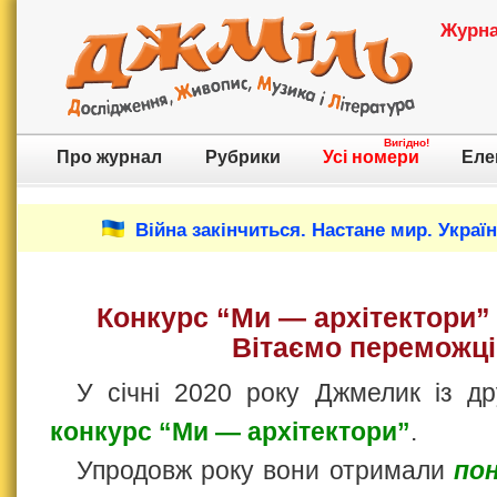
Журнал
Вигідно!
Про журнал
Рубрики
Усі номери
Еле
Війна закінчиться. Настане мир. Украї
Конкурс “Ми — архітектори”
Вітаємо переможці
У січні 2020 року Джмелик із д
конкурс “Ми — архітектори”
.
Упродовж року вони отримали
по