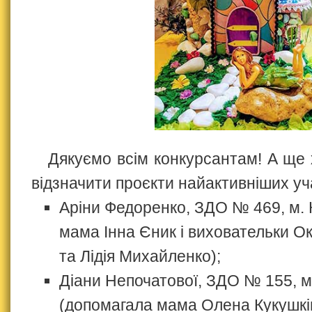
Дякуємо всім конкурсантам! А ще
відзначити проєкти найактивніших уч
Аріни Федоренко, ЗДО № 469, м. 
мама Інна Єник і виховательки О
та Лідія Михайленко);
Діани Непочатової, ЗДО № 155, м.
(допомагала мама Олена Кукушкі