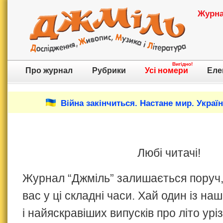
Журнал
Вигідно!
Про журнал
Рубрики
Усі номери
Еле
Війна закінчиться. Настане мир. Украї
Любі читачі!
Журнал
“Джміль”
залишається поруч,
вас у ці складні часи. Хай один із н
і найяскравіших випусків про літо ур