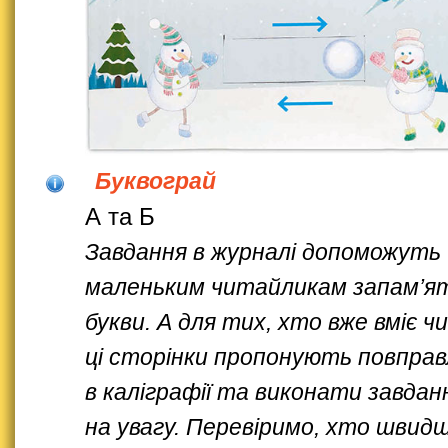
Буквограй
А та Б
Завдання в журналі допоможуть
маленьким читайликам запам’
букви. А для тих, хто вже вміє 
ці сторінки пропонують повпра
в каліграфії та виконати завдан
на увагу. Перевіримо, хто швид