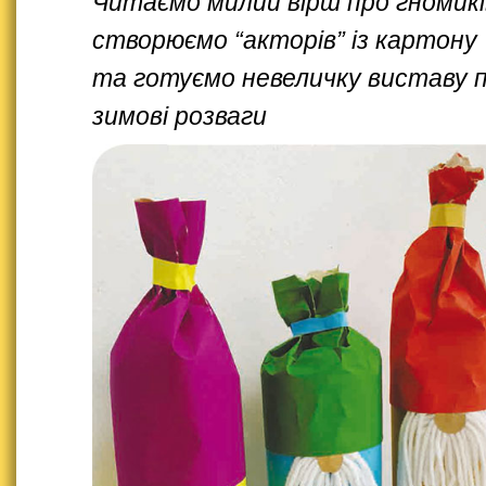
Читаємо милий вірш про гномикі
створюємо “акторів” із картону
та готуємо невеличку виставу пр
зимові розваги