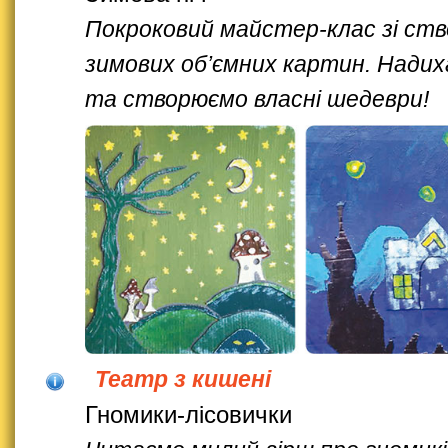
Покроковий майстер-клас зі ст
зимових об’ємних картин. Нади
та створюємо власні шедеври!
Театр з кишені
Гномики-лісовички