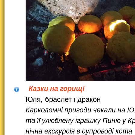
Казки на горищі
Юля, браслет і дракон
Карколомні пригоди чекали на 
та її улюблену іграшку Пиню у Кр
нічна екскурсія в супроводі кота