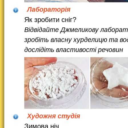
Лабораторія
Як зробити сніг?
Відвідайте Джмеликову лаборат
зробіть власну хурделицю та во
дослідіть властивості речовин
Художня студія
Зимова ніч