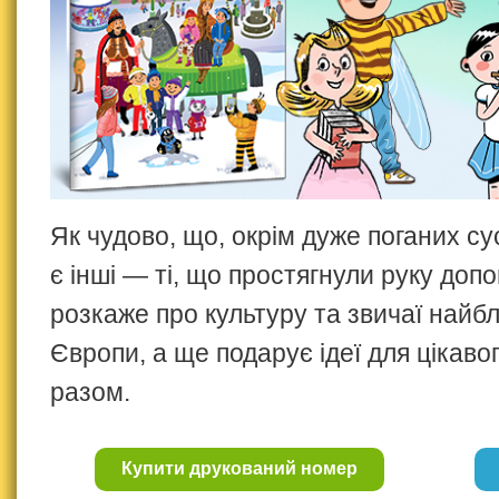
Як чудово, що, окрім дуже поганих сус
є інші — ті, що простягнули руку доп
розкаже про культуру та звичаї найб
Європи, а ще подарує ідеї для цікаво
разом.
Купити друкований номер