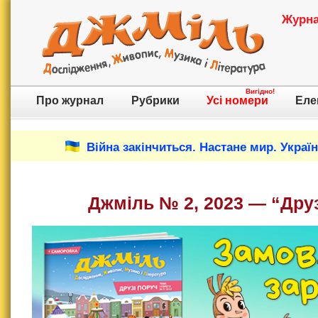
Журнал
Вигідно!
Про журнал
Рубрики
Усі номери
Еле
Війна закінчиться. Настане мир. Украї
Джміль № 2
, 2023 — “Дру