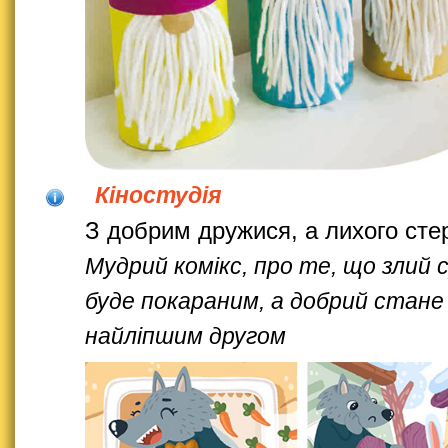
Кіностудія
З добрим дружися, а лихого ст
Мудрий комікс, про те, що злий с
буде покараним, а добрий стане
найліпшим другом