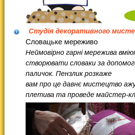
Студія декоративного мист
Словацьке мереживо
Неймовірно гарні мережива вмі
створювати словаки за допомо
паличок. Пензлик розкаже
вам про це давнє мистецтво аж
плетива та проведе майстер-к