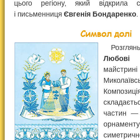
цього регіону, який відкрила с
і письменниця
Євгенія Бондаренко
.
Символ долі
Розгля
Любові 
майстрині
Миколаїв
Композ
склада
частин —
орнамент
симетрично