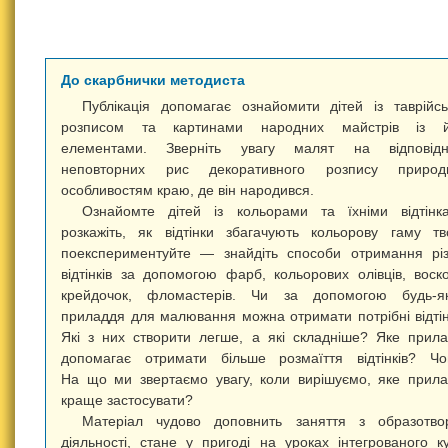
До скарбнички методиста
Публікація допомагає ознайомити дітей із таврійс
розписом та картинами народних майстрів із й
елементами. Зверніть увагу малят на відповідні
неповторних рис декоративного розпису природ
особливостям краю, де він народився.
Ознайомте дітей із кольорами та їхніми відтінк
розкажіть, як відтінки збагачують кольорову гаму тв
поекспериментуйте — знайдіть способи отримання рі
відтінків за допомогою фарб, кольорових олівців, воск
крейдочок, фломастерів. Чи за допомогою будь-як
приладдя для малювання можна отримати потрібні відті
Які з них створити легше, а які складніше? Яке прил
допомагає отримати більше розмаїття відтінків? Ч
На що ми звертаємо увагу, коли вирішуємо, яке прил
краще застосувати?
Матеріал чудово доповнить заняття з образотво
діяльності, стане у пригоді на уроках інтегрованого к