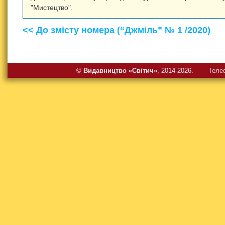
"Мистецтво".
<< До змісту номера (“Джміль” № 1 /2020)
©
Видавництво «Свiтич»
, 2014-2026.
Теле