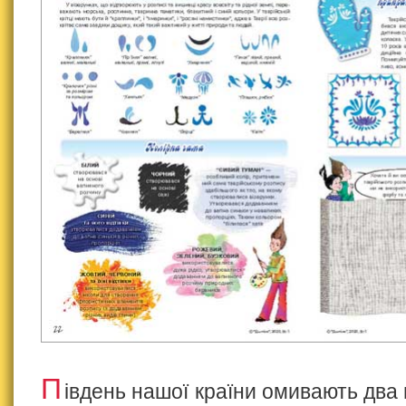
П
івдень нашої країни омивають два