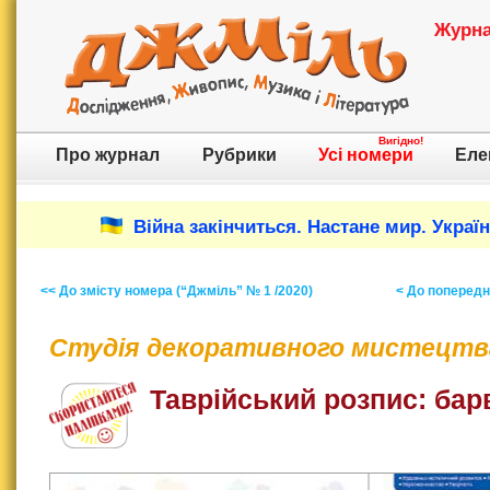
Журнал
Вигідно!
Про журнал
Рубрики
Усі номери
Еле
Війна закінчиться. Настане мир. Украї
<< До змісту номера (“Джміль” № 1 /2020)
< До попереднь
Студія декоративного мистецтв
Таврійський розпис: бар