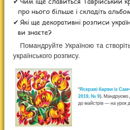
Чим іще славиться Таврійський к
про нього більше і складіть альбо
Які ще декоративні розписи украї
ви знаєте?
Помандруйте Україною та створіт
українського розпису.
“
Яскраві барви із Сам
2019, № 9
). Мандруємо 
до майстрів — на урок 