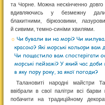
та Чорне. Можна нескінченно довго 
вдивляючись у безмежну дали
блакитними, бірюзовими, лазуров
й сивими, темно-синіми хвилями.
Чи бували ви на морі? Чи милув
красою? Які морські кольори вам 
Чи пощастило вам спостерігати о
морські пейзажі? У який час доби
в яку пору року, за якої погоди?
Талановиті народні майстри Та
ввібрали в свої палітри всі барв
побачити на традиційному декора