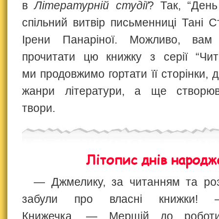
в
Літературній студії
? Так, “Ден
спільний витвір письменниці Тані С
Ірени Панаріної. Можливо, вам
прочитати цю книжку з серії “Чит
ми продовжимо гортати її сторінки, д
жанри літератури, а ще створюв
твори.
Літопис днів народж
— Джмелику, за читанням та ро
забули про власні книжки! 
Книжечка. — Мерщій до роботи