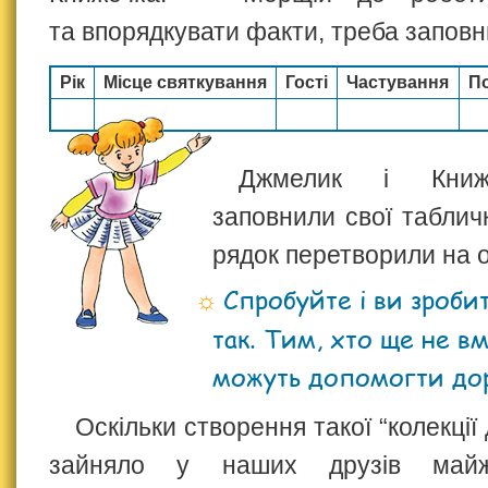
та впорядкувати факти, треба заповн
Рік
Місце святкування
Гості
Частування
П
Джмелик і Книж
заповнили свої таблич
рядок перетворили на о
Спробуйте і ви зроби
так. Тим, хто ще не вм
можуть допомогти дор
Оскільки створення такої “колекції
зайняло у наших друзів майж