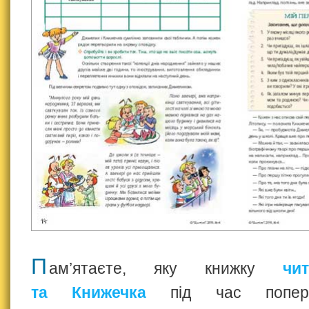
П
ам’ятаєте, яку книжку
чи
та Книжечка
під час поперед