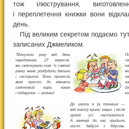
тож ілюстрування, виготовлен
і переплетення книжки вони відкл
день.
Під великим секретом подаємо тут
записаних Джмеликом.
“Минулого року мій день
Пі
народження, 27 вересня,
с
ми святкували так. Із самого
н
ранку мене розбудили батьки
м
і сестричка. Вони принесли
н
мені просто до кімнати
на
святковий пиріг, какао
(
і подарунок — ролики!
ко
До школи я (а точніше —
мій тато) приніс кавун, і після
уроків усі частувалися.
А ввечері до нас прийшли
гості: бабуся з дідусем,