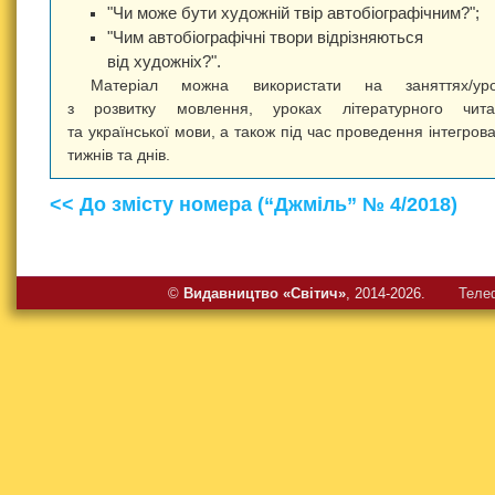
"Чи може бути художній твір автобіографічним?";
"Чим автобіографічні твори відрізняються
від художніх?".
Матеріал можна використати на заняттях/уро
з розвитку мовлення, уроках літературного чита
та української мови, а також під час проведення інтегров
тижнів та днів.
<< До змісту номера (“Джміль” № 4/2018)
©
Видавництво «Свiтич»
, 2014-2026.
Теле