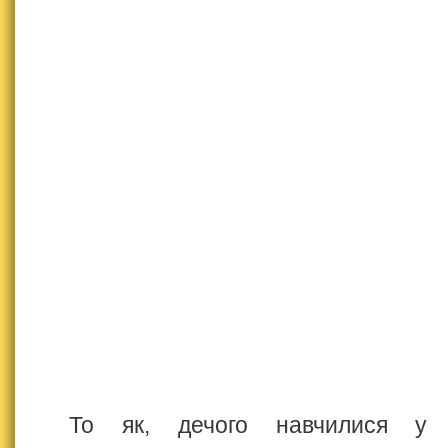
То як, дечого навчилися у 