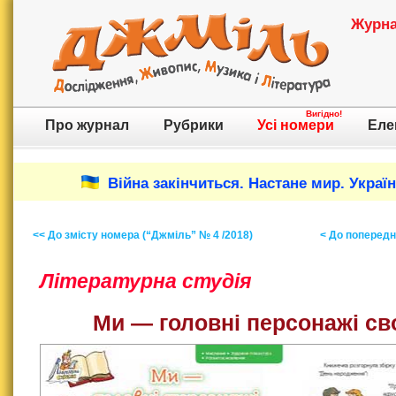
Журнал
Вигідно!
Про журнал
Рубрики
Усі номери
Еле
Війна закінчиться. Настане мир. Украї
<< До змісту номера (“Джміль” № 4 /2018)
< До попереднь
Літературна студія
Ми — головні персонажі св