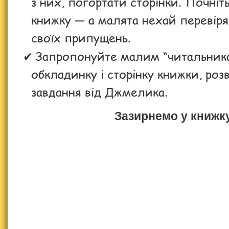
з них, погортати сторінки. Почніт
книжку — а малята нехай перевіря
своїх припущень.
Запропонуйте малим “читальника
обкладинку і сторінку книжки, роз
завдання від Джмелика.
Зазирнемо у книжк