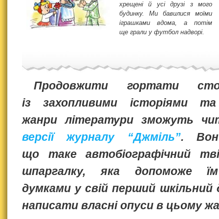
хрещені й усі друзі з мого
будинку. Ми бавилися моїми
іграшками вдома, а потім
ще грали у футбол надворі.
Продовжити гортати сто
із захопливими історіями та
жанри літератури зможуть чи
версії журналу “Джміль”
. Вон
що таке автобіографічний тв
шпаргалку, яка допоможе їм
думками у свій перший шкільний 
написати власні опуси в цьому жа