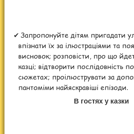
Запропонуйте дітям пригадати ул
впізнати їх за ілюстраціями та по
висновок; розповісти, про що йдет
казці; відтворити послідовність п
сюжетах; проілюструвати за доп
пантоміми найяскравіші епізоди.
В гостях у казки