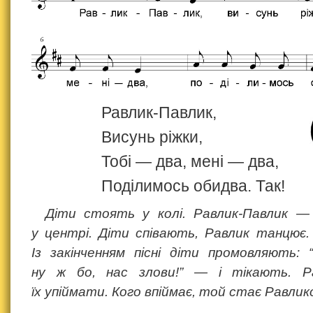
Равлик-Павлик,
Висунь ріжки,
Тобі — два, мені — два,
Поділимось обидва. Так!
Діти стоять у колі. Равлик‑Павлик —
у центрі. Діти співають, Равлик танцює.
Із закінченням пісні діти промовляють:
ну ж бо, нас злови!” — і тікають. Р
їх упіймати. Кого впіймає, той стає Равлик