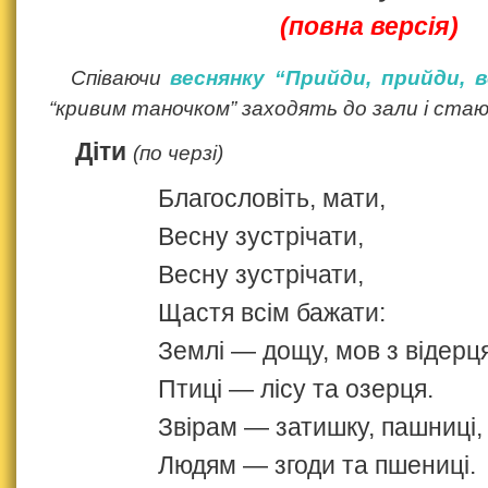
(повна версія)
Співаючи
веснянку “Прийди, прийди, в
“кривим таночком” заходять до зали і стаю
Діти
(по черзі)
Благословіть, мати,
Весну зустрічати,
Весну зустрічати,
Щастя всім бажати:
Землі — дощу, мов з відерця
Птиці — лісу та озерця.
Звірам — затишку, пашниці,
Людям — згоди та пшениці.