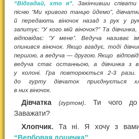
“Відгадай, хто я”
. Закінчивши співати
пісню “Ми кривого танцю йдемо”, дівчат
й передають віночок назад з рук у рук
запитує: “У кого мій віночок?” Та дівчинка,
відповідає: “У мене”. Ведуча називає ім
опинився віночок. Якщо вгадує, тоді дівчи
першою, а ведуча — другою. Якщо відповід
ведуча стає останньою, а дівчинка з 
у колоні. Гра повторюється 2‑3 рази
до гурту дівчаток приєднується х
в них віночок.
Дівчатка
. Ти чого до
(гуртом)
Заважати?
Хлопчик.
Та ні. Я хочу з вам
“Вербовая дощечка”
.