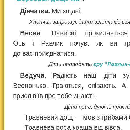
Дівчатка.
Ми згодні.
Хлопчик запрошує інших хлопчиків взя
Весна.
Навесні прокидається
Ось і Равлик почув, як ви гр
до вас приєднатися.
Діти проводять
гру “Равлик
Ведуча.
Радіють наші діти зус
Веснонько. Граються, співають. А
прислів’їв про тебе знають.
Діти пригадують прислів
Травневий дощ — мов з грибами 
Травнева роса краща від вівса.