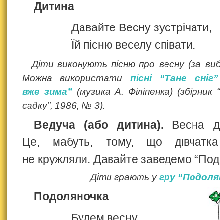
Дитина
Давайте Весну зустрічати,
Їй пісню веселу співати.
Діти виконують пісню про весну (за виб
Можна використати
пісні “Тане сніг”
вже зима”
(музика А. Філіпенка) (збірник
садку”, 1986, № 3).
Ведуча (або дитина).
Весна де
Це, мабуть, тому, що дівчатк
не кружляли. Давайте заведемо “Под
Діти грають у
гру “Подоля
Подоляночка
Будем весну