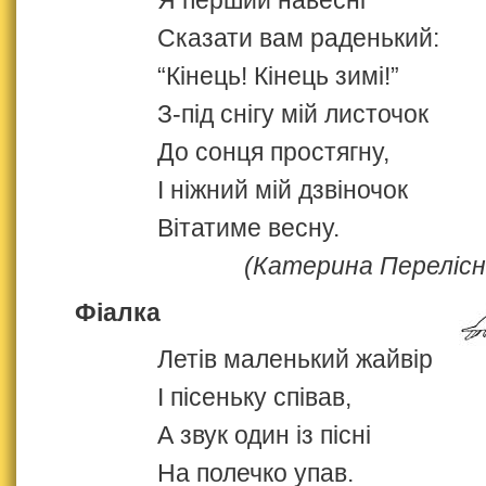
Сказати вам раденький:
“Кінець! Кінець зимі!”
З‑під снігу мій листочок
До сонця простягну,
І ніжний мій дзвіночок
Вітатиме весну.
(Катерина Перелісн
Фіалка
Летів маленький жайвір
І пісеньку співав,
А звук один із пісні
На полечко упав.