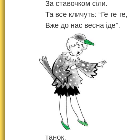
За ставочком сіли.
Та все кличуть: “Ге-ге-ге,
Вже до нас весна іде”.
танок.