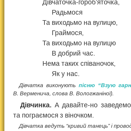
Дівчаточка‑гороб’яточка,
Радьмося
Та виходьмо на вулицю,
Граймося,
Та виходьмо на вулицю
В добрий час.
Нема таких співаночок,
Як у нас.
Дівчатка виконують
пісню “Взую гарн
В. Верменича, слова В. Вологжаніної).
Дівчинка.
А давайте‑но заведемо 
та пограємося з віночком.
Дівчатка ведуть “кривий танець” і пров