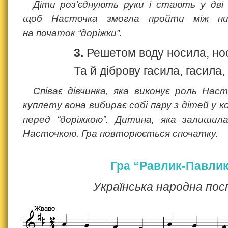
Діти роз’єднують руки і стають у дві 
щоб Насточка змогла пройти між ни
на початок “доріжки”.
3.
Решетом воду носила, но
Та й діброву гасила, гасила,
Співає дівчинка, яка виконує роль Наст
куплету вона вибирає собі пару з дітей у 
перед “доріжкою”. Дитина, яка залишил
Насточкою. Гра повторюється спочатку.
Гра “Равлик-Павли
Українська народна пос