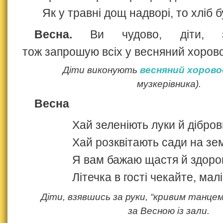
Як у травні дощ надворі, то хліб б
Весна.
Ви чудово, діти, зу
тож запрошую всіх у весняний хорово
Діти виконують
весняний хорово
музкерівника).
Весна
Хай зеленіють луки й дібров
Хай розквітають сади на зем
Я вам бажаю щастя й здоров
Літечка в гості чекайте, малі
Діти, взявшись за руки, “кривим танце
за Весною із зали.