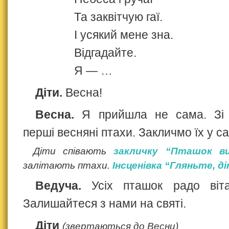
Та заквітчую гаї.
І усякий мене зна.
Відгадайте.
Я — …
Діти.
Весна!
Весна.
Я прийшла не сама. Зі 
перші весняні птахи. Закличмо їх у са
Діти співають
закличку “Пташок в
залітають птахи.
Інсценівка “Гляньте, д
Ведуча.
Усіх пташок радо віта
Залишайтеся з нами на святі.
Діти
(звертаються до Весни)