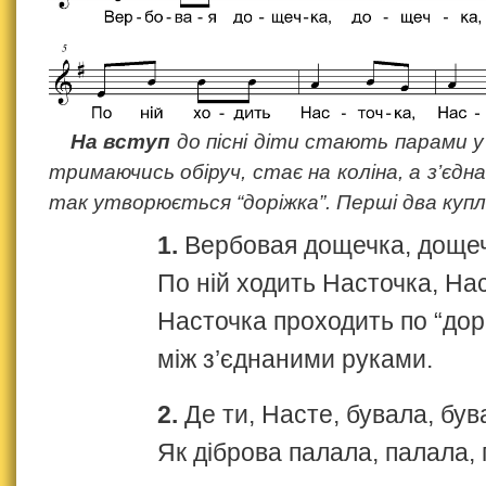
На вступ
до пісні діти стають парами у
тримаючись обіруч, стає на коліна, а з’єдна
так утворюється “доріжка”. Перші два куп
1.
Вербовая дощечка, дощеч
По ній ходить Насточка, На
Насточка проходить по “дор
між з’єднаними руками.
2.
Де ти, Насте, бувала, був
Як діброва палала, палала,