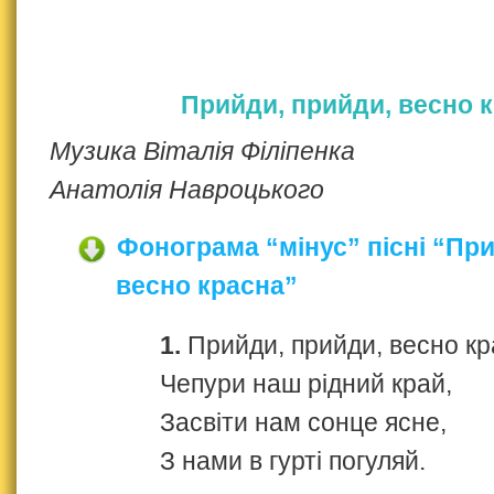
Прийди, прийди, весно 
Музика Віталія Філіпенка
Анатолія Навроцького
Фонограма “мінус” пісні “Пр
весно красна”
1.
Прийди, прийди, весно кр
Чепури наш рідний край,
Засвіти нам сонце ясне,
З нами в гурті погуляй.