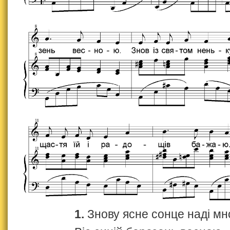
1.
Знову ясне сонце наді мн