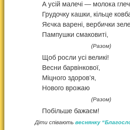
А усій малечі — молока глеч
Грудочку кашки, кільце ковб
Яєчка варені, вербички зеле
Пампушки смаковиті,
(Разом)
Щоб росли усі великі!
Весни барвінкової,
Міцного здоров’я,
Нового врожаю
(Разом)
Побільше бажаєм!
Діти співають
веснянку “Благосл