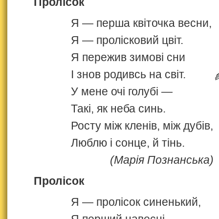
Пролісок
Я — перша квіточка весни,
Я — пролісковий цвіт.
Я пережив зимові сни
І знов родивсь на світ.
У мене очі голубі —
Такі, як неба синь.
Росту між кленів, між дубів,
Люблю і сонце, й тінь.
(Марія Познанська)
Пролісок
Я — пролісок синенький,
Я перший навесні