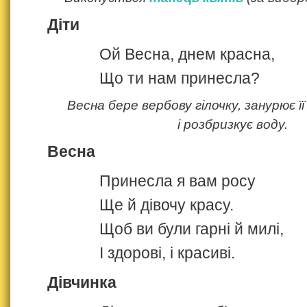
Діти
Ой Весна, днем красна,
Що ти нам принесла?
Весна бере вербову гілочку, занурює її
і розбризкує воду.
Весна
Принесла я вам росу
Ще й дівочу красу.
Щоб ви були гарні й милі,
І здорові, і красиві.
Дівчинка