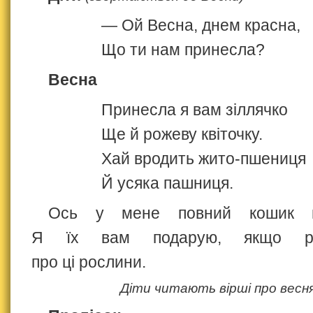
— Ой Весна, днем красна,
Що ти нам принесла?
Весна
Принесла я вам зіллячко
Ще й рожеву квіточку.
Хай вродить жито‑пшениця
Й усяка пашниця.
Ось у мене повний кошик ве
Я їх вам подарую, якщо роз
про ці рослини.
Діти читають вірші про весня