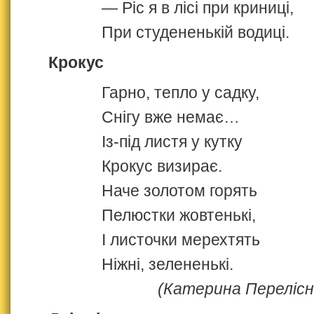
— Ріс я в лісі при криниці,
При студененькій водиці.
Крокус
Гарно, тепло у садку,
Снігу вже немає…
Із‑під листя у кутку
Крокус визирає.
Наче золотом горять
Пелюстки жовтенькі,
І листочки мерехтять
Ніжні, зелененькі.
(Катерина Перелісн