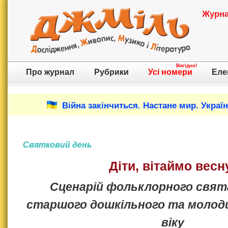
Журнал
Вигідно!
Про журнал
Рубрики
Усі номери
Еле
Війна закінчиться. Настане мир. Украї
Святковий день
Діти, вітаймо весн
Сценарій фольклорного свят
старшого дошкільного та молод
віку