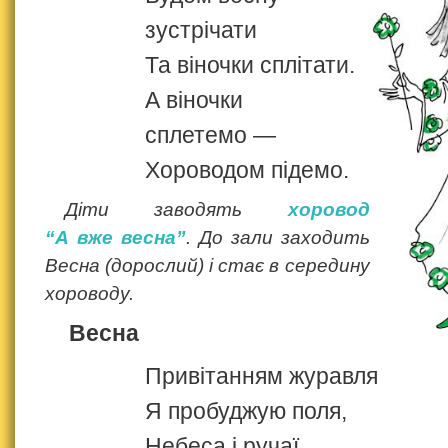
зустрічати
Та віночки сплітати.
А віночки
сплетемо —
Хороводом підемо.
Діти заводять
хоровод
“А вже весна”
. До зали заходить
Весна (дорослий) і стає в середину
хороводу.
Весна
Привітанням журавля
Я пробуджую поля,
Небеса і ручаї